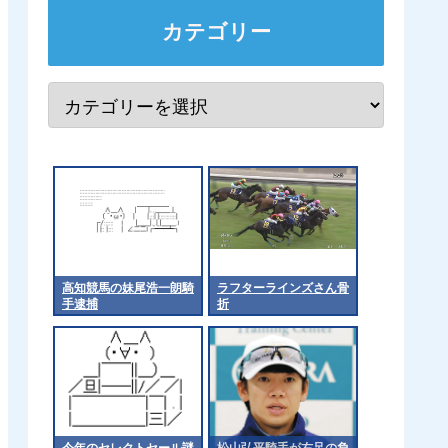
カテゴリー
高知競馬の妹尾浩一朗騎
ラフターラインズさん骨
手逮捕
折
今年のセレクトセール謎
松山弘平騎手が右足の負