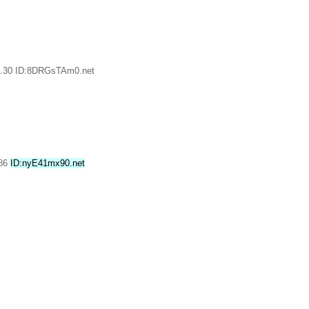
8.30 ID:8DRGsTAm0.net
.86
ID:nyE41mx90.net