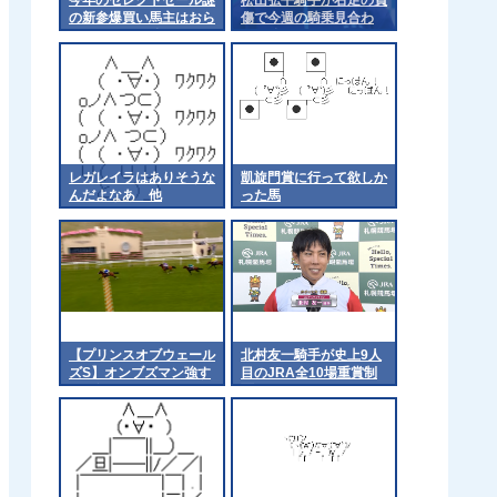
の新参爆買い馬主はおら
傷で今週の騎乗見合わ
んかった？ 他
せ 他
レガレイラはありそうな
凱旋門賞に行って欲しか
んだよなあ 他
った馬
【プリンスオブウェール
北村友一騎手が史上9人
ズS】オンブズマン強す
目のJRA全10場重賞制
ぎﾜﾛﾀ
覇