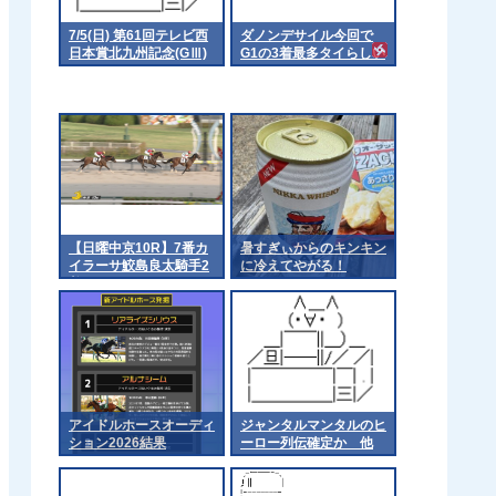
7/5(日) 第61回テレビ西
ダノンデサイル今回で
日本賞北九州記念(GⅢ)
G1の3着最多タイらしい
part1
で
【日曜中京10R】7番カ
暑すぎぃからのキンキン
イラーサ鮫島良太騎手2
に冷えてやがる！
着
アイドルホースオーディ
ジャンタルマンタルのヒ
ション2026結果
ーロー列伝確定か 他