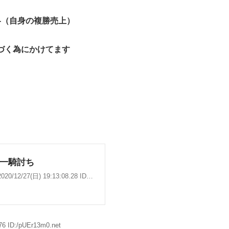
）-（自身の複勝売上）
近づく為にかけてます
76 ID:/pUEr13m0.net