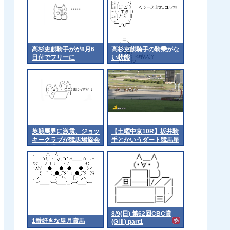
高杉吏麒騎手がが8月6
高杉吏麒騎手の騎乗がな
日付でフリーに
い状態
英競馬界に激震、ジョッ
【土曜中京10R】坂井騎
キークラブが競馬場協会
手とかいうダート競馬星
から脱退
人
8/9(日) 第62回CBC賞
1番好きな皐月賞馬
(GⅢ) part1