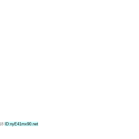
.18
ID:nyE41mx90.net