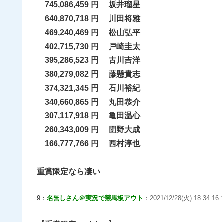
745,086,459 円 坂井瑠星
640,870,718 円 川田将雅
469,240,469 円 松山弘平
402,715,730 円 戸崎圭太
395,286,523 円 古川吉洋
380,279,082 円 藤懸貴志
374,321,345 円 石川裕紀
340,660,865 円 丸田恭介
307,117,918 円 亀田温心
260,343,009 円 団野大成
166,777,766 円 西村淳也
重賞限定なら凄い
9：
名無しさん＠実況で競馬板アウト
：2021/12/28(火) 18:34:16