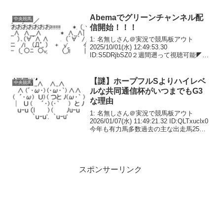
ースから7レースへの削減を検討している
ことが28日、明らかに...
Abemaでグリーンチャンネル配
中央競馬
信開始！！！
1: 名無しさん＠実況で競馬板アウト
2025/10/01(水) 12:49:53.30
ID:S5DRjbSZ0２週間遡って視聴可能◤情
報解禁◢JRA主催のレース中継やコンテ
ンツがABEMAに登場。🏇＿中央競馬の専
門チャンネル『グリーンチ...
【謎】ホープフルSよりハイレベ
中央競馬
ルな共同通信杯がいつまでもG3
な理由
1: 名無しさん＠実況で競馬板アウト
2026/01/07(水) 11:49:21.32 ID:QLTxuclx0
今年も有力馬多数過去の主な出走馬25
年 マスカレードボール24年 ジャステ
ィンミラノ、ジャンタルマンタル23年
タスティエーラ...
スポンサーリンク