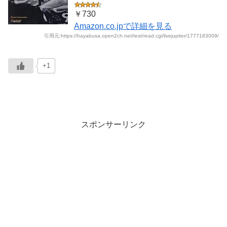
￥730
Amazon.co.jpで詳細を見る
引用元:https://hayabusa.open2ch.net/test/read.cgi/livejupiter/1777183009/
+1
スポンサーリンク