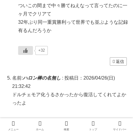
ついこの間まで中々勝てねえなって言ってたのに一
ヶ月でクリアて
32年ぶり同一重賞勝利って世界でも並ぶような記録
有るんだろうか
+32
返信
名前:
ハロン棒の名無し
:
投稿日：2026/04/26(日)
21:32:42
ドルチェモア化うるさかったから復活してくれてよか
ったよ
+34
メニュー
ホーム
検索
トップ
サイドバー