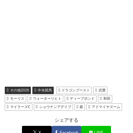
その他2026
中央競馬
ドラゴンブースト
武豊
モーリス
ウォーターリヒト
ディープボンド
和田
マイラーズC
ショウナンアデイブ
庭
アドマイヤズーム
シェアする
X
Facebook
LINE