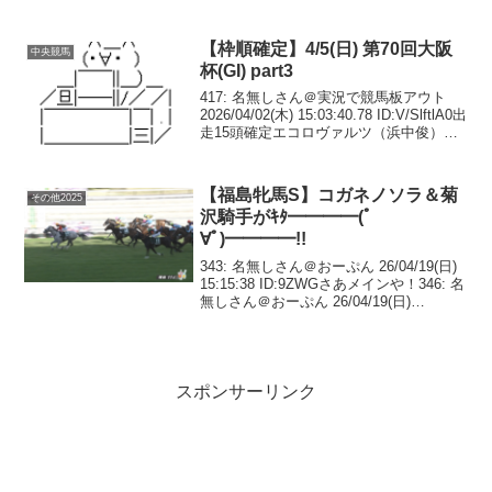
ん 26/05/28(木) 19:18:01 ID:8Yk0減らし
スギィ！番組大丈夫？...
【枠順確定】4/5(日) 第70回大阪
中央競馬
杯(GI) part3
417: 名無しさん＠実況で競馬板アウト
2026/04/02(木) 15:03:40.78 ID:V/SlftlA0出
走15頭確定エコロヴァルツ（浜中俊）エ
コロディノス（池添謙一）クロワデュノ
ール（北村友一）サンストックトン（高
杉 吏麒）...
【福島牝馬S】コガネノソラ＆菊
その他2025
沢騎手がｷﾀ━━━━(ﾟ
∀ﾟ)━━━━!!
343: 名無しさん＠おーぷん 26/04/19(日)
15:15:38 ID:9ZWGさあメインや！346: 名
無しさん＠おーぷん 26/04/19(日)
15:15:53 ID:ajFE福島牝馬買うの忘れちゃ
ったジョイフルニュースで34...
スポンサーリンク