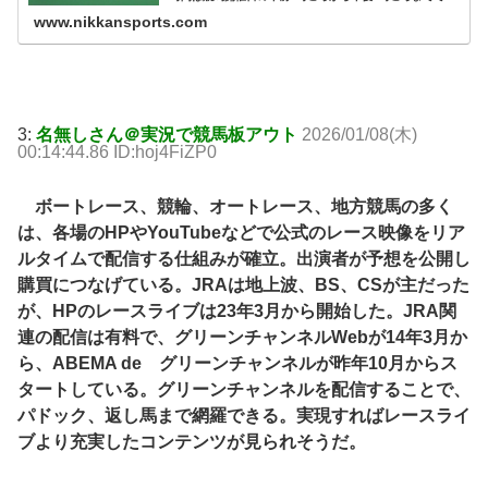
- 日刊スポーツ新聞社のニュースサイト、ニッカンスポー
www.nikkansports.com
ツ・コム（nikkans...
3:
名無しさん＠実況で競馬板アウト
2026/01/08(木)
00:14:44.86 ID:hoj4FiZP0
ボートレース、競輪、オートレース、地方競馬の多く
は、各場のHPやYouTubeなどで公式のレース映像をリア
ルタイムで配信する仕組みが確立。出演者が予想を公開し
購買につなげている。JRAは地上波、BS、CSが主だった
が、HPのレースライブは23年3月から開始した。JRA関
連の配信は有料で、グリーンチャンネルWebが14年3月か
ら、ABEMA de グリーンチャンネルが昨年10月からス
タートしている。グリーンチャンネルを配信することで、
パドック、返し馬まで網羅できる。実現すればレースライ
ブより充実したコンテンツが見られそうだ。