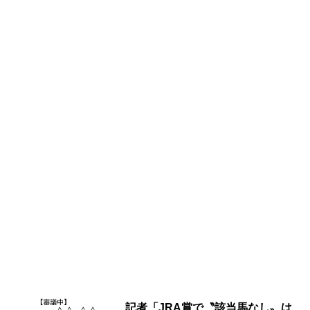
記者「JRA賞で〝該当馬なし〟は