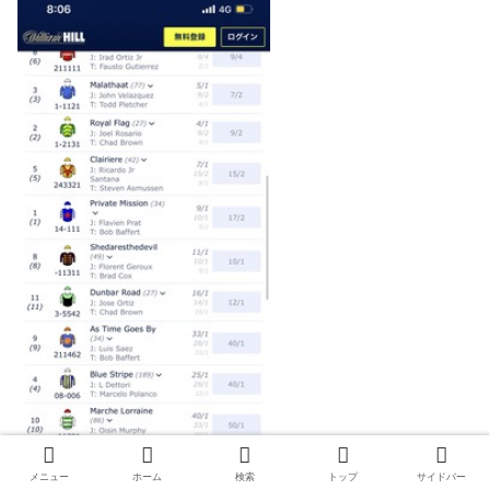
メニュー
ホーム
検索
トップ
サイドバー