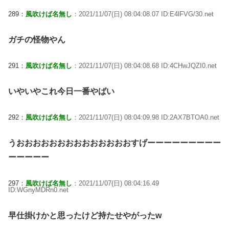
289：
風吹けば名無し
：2021/11/07(日) 08:04:08.07 ID:E4lFVG/30.net
ガチの怪物やん
291：
風吹けば名無し
：2021/11/07(日) 08:04:08.68 ID:4CHwJQZI0.net
いやいやこれ今日一番やばい
292：
風吹けば名無し
：2021/11/07(日) 08:04:09.98 ID:2AX7BTOA0.net
うおおおおおおおおおおおおおおすげーーーーーーーーー
ーーーーー
297：
風吹けば名無し
：2021/11/07(日) 08:04:16.49
ID:WGnyMDRn0.net
早仕掛けかと思ったけど持たせやがったw