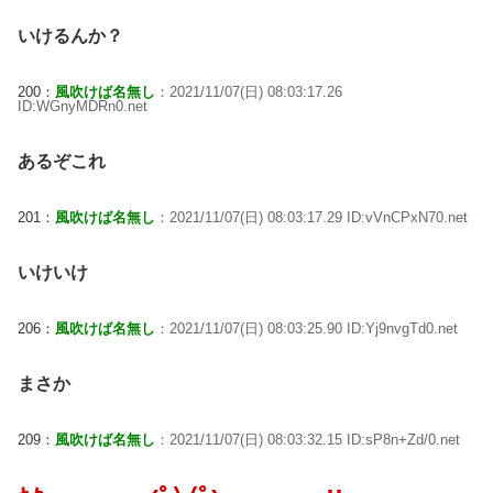
いけるんか？
200：
風吹けば名無し
：2021/11/07(日) 08:03:17.26
ID:WGnyMDRn0.net
あるぞこれ
201：
風吹けば名無し
：2021/11/07(日) 08:03:17.29 ID:vVnCPxN70.net
いけいけ
206：
風吹けば名無し
：2021/11/07(日) 08:03:25.90 ID:Yj9nvgTd0.net
まさか
209：
風吹けば名無し
：2021/11/07(日) 08:03:32.15 ID:sP8n+Zd/0.net