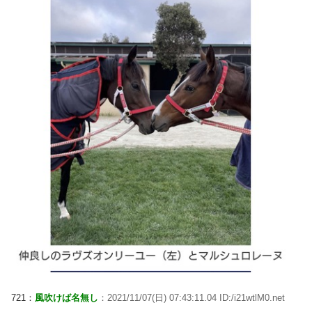
721：
風吹けば名無し
：2021/11/07(日) 07:43:11.04 ID:/i21wtlM0.net