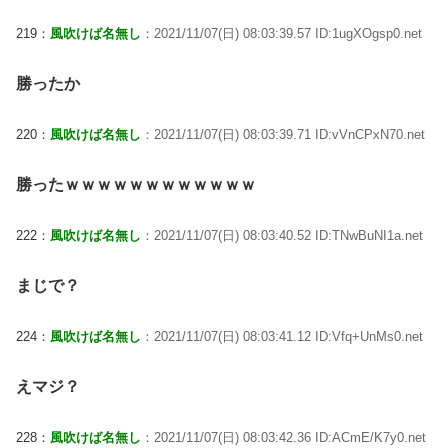
219：
風吹けば名無し
：2021/11/07(日) 08:03:39.57 ID:1ugXOgsp0.net
勝ったか
220：
風吹けば名無し
：2021/11/07(日) 08:03:39.71 ID:vVnCPxN70.net
勝ったｗｗｗｗｗｗｗｗｗｗｗｗ
222：
風吹けば名無し
：2021/11/07(日) 08:03:40.52 ID:TNwBuNI1a.net
まじで？
224：
風吹けば名無し
：2021/11/07(日) 08:03:41.12 ID:Vfq+UnMs0.net
えマジ？
228：
風吹けば名無し
：2021/11/07(日) 08:03:42.36 ID:ACmE/K7y0.net