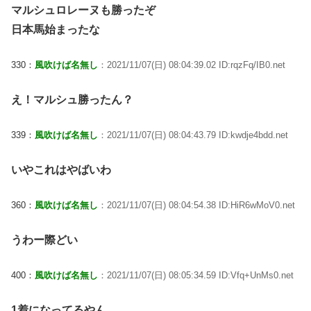
マルシュロレーヌも勝ったぞ
日本馬始まったな
330：
風吹けば名無し
：2021/11/07(日) 08:04:39.02 ID:rqzFq/IB0.net
え！マルシュ勝ったん？
339：
風吹けば名無し
：2021/11/07(日) 08:04:43.79 ID:kwdje4bdd.net
いやこれはやばいわ
360：
風吹けば名無し
：2021/11/07(日) 08:04:54.38 ID:HiR6wMoV0.net
うわー際どい
400：
風吹けば名無し
：2021/11/07(日) 08:05:34.59 ID:Vfq+UnMs0.net
1着になってるやん