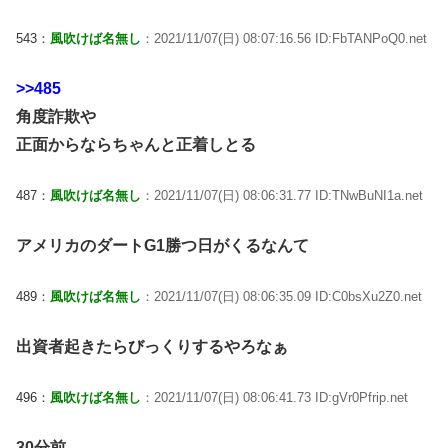
543：
風吹けば名無し
：2021/11/07(日) 08:07:16.56 ID:FbTANPoQ0.net
>>485
角度詐欺や
正面からならちゃんと正着しとる
487：
風吹けば名無し
：2021/11/07(日) 08:06:31.77 ID:TNwBuNI1a.net
アメリカのダートG1勝つ日がくるなんて
489：
風吹けば名無し
：2021/11/07(日) 08:06:35.09 ID:C0bsXu2Z0.net
出資者起きたらびっくりするやろなぁ
496：
風吹けば名無し
：2021/11/07(日) 08:06:41.73 ID:gVr0Pfrip.net
30分前