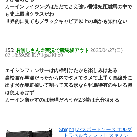
カーインライジングはただでさえ強い香港短距離馬の中で
も史上最強クラスだわ
世界的に見てもブラックキャビア以上の馬かも知れない
155:
名無しさん＠実況で競馬板アウト
2025/04/27(日)
02:18:59.58 ID:71ga2Khx0
エイシンフェンサーは内枠引けたから楽しみはある
高松宮が早漏だったから内でタメてタメて上手く直線外に
出す形か馬群捌いて割って来る形なら牝馬特有のキレる脚
は使えるはず
カーイン負かすのは無理だろうが2,3着は充分狙える
[Spigen] パスポートケース ホルダ
ー トラベルウォレット スキミン