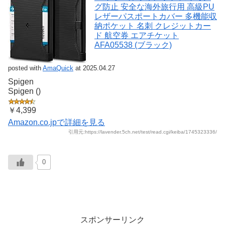
グ防止 安全な海外旅行用 高級PU
レザーパスポートカバー 多機能収
納ポケット 名刺 クレジットカー
ド 航空券 エアチケット
AFA05538 (ブラック)
posted with
AmaQuick
at 2025.04.27
Spigen
Spigen ()
￥4,399
Amazon.co.jpで詳細を見る
引用元:https://lavender.5ch.net/test/read.cgi/keiba/1745323336/
0
スポンサーリンク