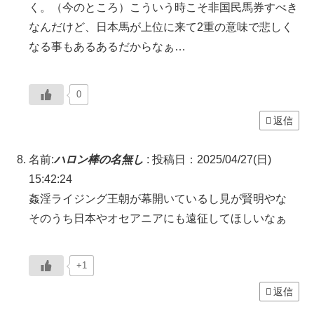
く。（今のところ）こういう時こそ非国民馬券すべき
なんだけど、日本馬が上位に来て2重の意味で悲しく
なる事もあるあるだからなぁ…
0
返信
名前:
ハロン棒の名無し
:
投稿日：2025/04/27(日)
15:42:24
姦淫ライジング王朝が幕開いているし見が賢明やな
そのうち日本やオセアニアにも遠征してほしいなぁ
+1
返信