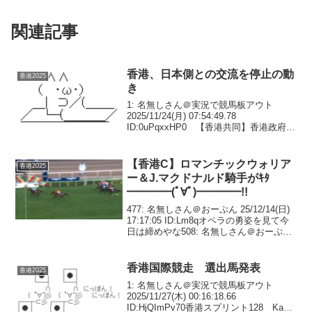
関連記事
香港、日本側との交流を停止の動
香港2025
き
1: 名無しさん＠実況で競馬板アウト
2025/11/24(月) 07:54:49.78
ID:0uPqxxHP0 【香港共同】香港政府が
在香港日本総領事館との公的な交流を停
止し始めていることが23日、関係者への
取材で分かった。高市早苗首相...
【香港C】ロマンチックウォリア
香港2025
ー＆J.マクドナルド騎手がｷﾀ
━━━━(ﾟ∀ﾟ)━━━━!!
477: 名無しさん＠おーぷん 25/12/14(日)
17:17:05 ID:Lm8qオペラの勇姿を見て今
日は締めやな508: 名無しさん＠おーぷん
25/12/14(日) 17:18:57 ID:Xxntベラジオも
適性ある展開ならアホみ...
香港国際競走 選出馬発表
香港2025
1: 名無しさん＠実況で競馬板アウト
2025/11/27(木) 00:16:18.66
ID:HjQImPv70香港スプリント128 Ka