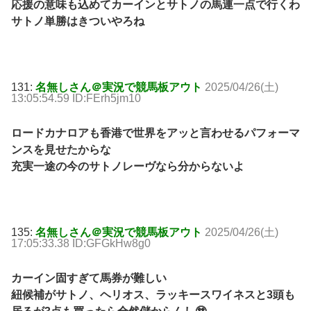
応援の意味も込めてカーインとサトノの馬連一点で行くわ
サトノ単勝はきついやろね
131:
名無しさん＠実況で競馬板アウト
2025/04/26(土)
13:05:54.59 ID:FErh5jm10
ロードカナロアも香港で世界をアッと言わせるパフォーマ
ンスを見せたからな
充実一途の今のサトノレーヴなら分からないよ
135:
名無しさん＠実況で競馬板アウト
2025/04/26(土)
17:05:33.38 ID:GFGkHw8g0
カーイン固すぎて馬券が難しい
紐候補がサトノ、ヘリオス、ラッキースワイネスと3頭も