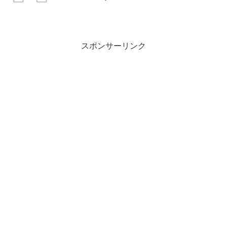
Ying Rising (NZ)119 Satono Reve
(JPN)118 Lucky Sw...
スポンサーリンク