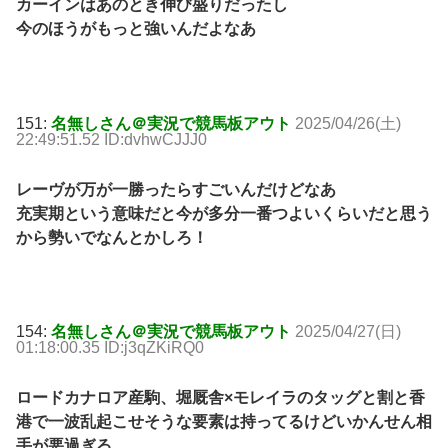
カーインはあのとき伸び盛りだったし
今のほうがもっと強いんだよなあ
151:
名無しさん＠実況で競馬板アウト
2025/04/26(土)
22:49:51.52 ID:dvhwCJJJ0
レーヴが万が一勝ったらすごいんだけどなあ
充実期という意味だと今が多分一番つよいくらいだと思う
から勢いでなんとかしろ！
154:
名無しさん＠実況で競馬板アウト
2025/04/27(日)
01:18:00.35 ID:j3qZKiRQ0
ロードカナロア産駒、堀厩舎×モレイラのタッグと割と香
港で一波乱起こせそうな要素は持ってるけどいかんせん相
手が悪過ぎる