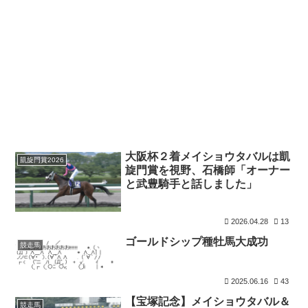
大阪杯２着メイショウタバルは凱
凱旋門賞2026
旋門賞を視野、石橋師「オーナー
と武豊騎手と話しました」
2026.04.28
13
ゴールドシップ種牡馬大成功
競走馬
2025.06.16
43
【宝塚記念】メイショウタバル＆
競走馬