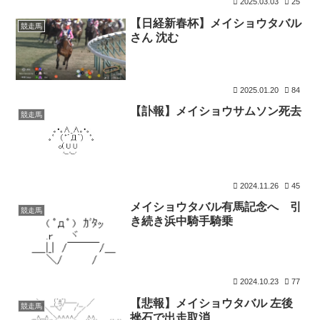
2025.03.03
25
【日経新春杯】メイショウタバル
競走馬
さん 沈む
2025.01.20
84
【訃報】メイショウサムソン死去
競走馬
2024.11.26
45
メイショウタバル有馬記念へ 引
競走馬
き続き浜中騎手騎乗
2024.10.23
77
【悲報】メイショウタバル 左後
競走馬
挫石で出走取消