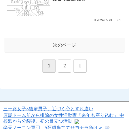
2024.05.24
61
次のページ
次
1
2
へ
三十路女子×後輩男子、近づく心とすれ違い
原爆ドーム前から排除の女性活動家「来年も座り込む」 中
核派から分裂後、初の目立つ活動
楽天ノーコン軍団、5死球当ててサヨナラ負けｗ