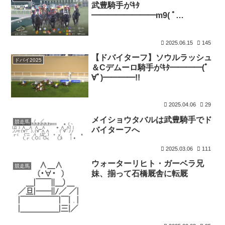
武豊騎手がｷﾀ
━━━━━━━━m9( ﾟ
∀ﾟ)━━━━━━━━!!
2025.06.15
145
【ドバイターフ】ソウルラッシュ
ドバイ2025
＆Cデムーロ騎手がｷﾀ━━━━(ﾟ
∀ﾟ)━━━━!!
2025.04.06
29
メイショウタバルは武豊騎手でド
競走馬
バイターフへ
2025.03.06
111
ウォーターリヒト・ガーベラ兄
競走馬
妹、揃って石橋厩舎に転厩