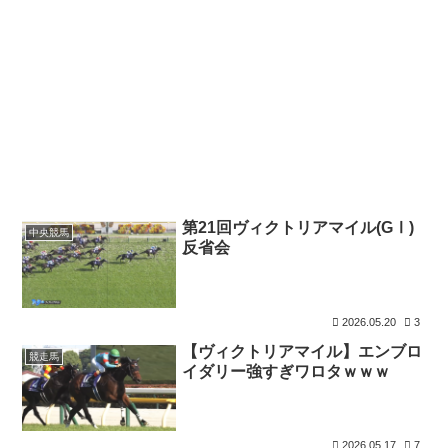
第21回ヴィクトリアマイル(GⅠ)
中央競馬
反省会
2026.05.20
3
【ヴィクトリアマイル】エンブロ
競走馬
イダリー強すぎワロタｗｗｗ
2026.05.17
7