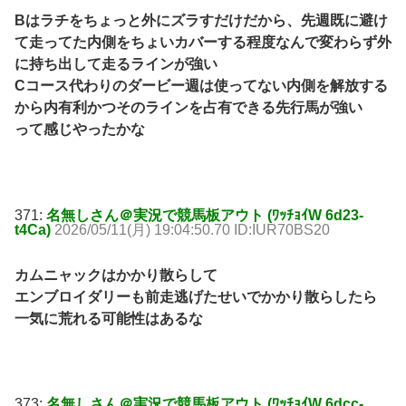
Bはラチをちょっと外にズラすだけだから、先週既に避け
て走ってた内側をちょいカバーする程度なんで変わらず外
に持ち出して走るラインが強い
Cコース代わりのダービー週は使ってない内側を解放する
から内有利かつそのラインを占有できる先行馬が強い
って感じやったかな
371:
名無しさん＠実況で競馬板アウト (ﾜｯﾁｮｲW 6d23-
t4Ca)
2026/05/11(月) 19:04:50.70 ID:IUR70BS20
カムニャックはかかり散らして
エンブロイダリーも前走逃げたせいでかかり散らしたら
一気に荒れる可能性はあるな
373:
名無しさん＠実況で競馬板アウト (ﾜｯﾁｮｲW 6dcc-