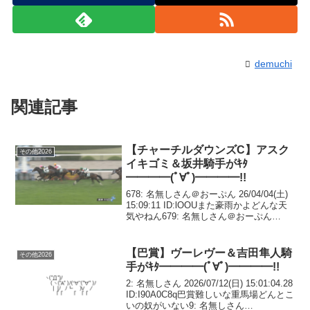
demuchi
関連記事
【チャーチルダウンズC】アスク
その他2026
イキゴミ＆坂井騎手がｷﾀ
━━━━(ﾟ∀ﾟ)━━━━!!
678: 名無しさん＠おーぷん 26/04/04(土)
15:09:11 ID:lOOUまた豪雨かよどんな天
気やねん679: 名無しさん＠おーぷん
26/04/04(土) 15:09:32 ID:jUF9>>678大阪
杯を滅茶苦茶にする会の...
【巴賞】ヴーレヴー＆吉田隼人騎
その他2026
手がｷﾀ━━━━(ﾟ∀ﾟ)━━━━!!
2: 名無しさん 2026/07/12(日) 15:01:04.28
ID:I90A0C8q巴賞難しいな重馬場どんとこ
いの奴がいない9: 名無しさん