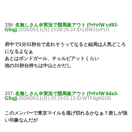
336:
名無しさん＠実況で競馬板アウト (ﾜｯﾁｮｲW cd93-
GSqj)
2026/05/11(月) 15:09:29.24 ID:LBW31vPL0
府中で1分31秒台で走れそうってなると結局は人気どころ
になるよなぁ
あとはボンドガール、チェルビアットくらい
他の31秒台持ちは中山とかだし
337:
名無しさん＠実況で競馬板アウト (ﾜｯﾁｮｲW 6da3-
GSqj)
2026/05/11(月) 15:15:01.13 ID:WTF8gM1O0
このメンバーで東京マイルを逃げ切れるかなぁ？差しが強
い印象なんだが