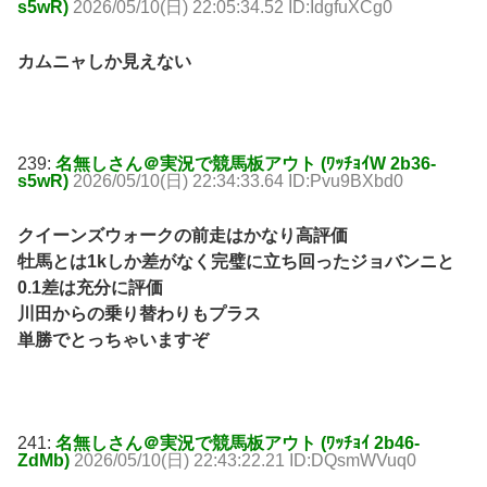
s5wR)
2026/05/10(日) 22:05:34.52 ID:IdgfuXCg0
カムニャしか見えない
239:
名無しさん＠実況で競馬板アウト (ﾜｯﾁｮｲW 2b36-
s5wR)
2026/05/10(日) 22:34:33.64 ID:Pvu9BXbd0
クイーンズウォークの前走はかなり高評価
牡馬とは1kしか差がなく完璧に立ち回ったジョバンニと
0.1差は充分に評価
川田からの乗り替わりもプラス
単勝でとっちゃいますぞ
241:
名無しさん＠実況で競馬板アウト (ﾜｯﾁｮｲ 2b46-
ZdMb)
2026/05/10(日) 22:43:22.21 ID:DQsmWVuq0