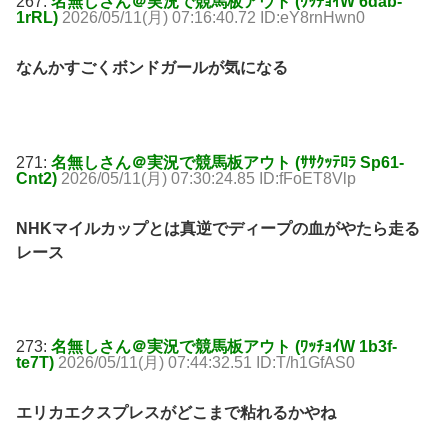
267:
名無しさん＠実況で競馬板アウト (ﾜｯﾁｮｲW 6dab-
1rRL)
2026/05/11(月) 07:16:40.72 ID:eY8rnHwn0
なんかすごくボンドガールが気になる
271:
名無しさん＠実況で競馬板アウト (ｻｻｸｯﾃﾛﾗ Sp61-
Cnt2)
2026/05/11(月) 07:30:24.85 ID:fFoET8Vlp
NHKマイルカップとは真逆でディープの血がやたら走る
レース
273:
名無しさん＠実況で競馬板アウト (ﾜｯﾁｮｲW 1b3f-
te7T)
2026/05/11(月) 07:44:32.51 ID:T/h1GfAS0
エリカエクスプレスがどこまで粘れるかやね