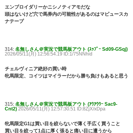
エンブロイダリーかニシノティアモだな
頭はないけど穴で馬券内の可能性があるのはマピュースカ
ナテープ
314:
名無しさん＠実況で競馬板アウト (ｽｯﾌﾟｰ Sd09-GSqj)
2026/05/11(月) 12:56:54.19 ID:1/75NNhid
チェルヴィニア絶好の買い時
牝馬限定、コイツはマイラーだから勝ち負けもあると思う
315:
名無しさん＠実況で競馬板アウト (ｱｳｱｳｳｰ Sac9-
Cnt2)
2026/05/11(月) 12:57:30.51 ID:8ZjX/xDpa
牝馬限定G1は買い目を絞らないで薄く手広く買うこと
買い目を絞って1点に厚く張ると痛い目に遭うから