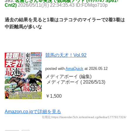
395:
名無しさん＠実況で競馬板アウト (ｻｻｸｯﾃﾛﾗ Sp61-
Cnt2)
2026/05/11(月) 22:34:35.43 ID:FDMqo710p
過去の結果を見ると1着はコテコテのマイラーで2着3着は
中距離馬が多いな
競馬の天才！Vol.92
posted with
AmaQuick
at 2026.05.12
メディアボーイ (編集)
‎ メディアボーイ (‎ 2026/5/13)
￥1,500
Amazon.co.jpで詳細を見る
引用元:https://lavender.5ch.io/test/read.cgi/keiba/1777817324/