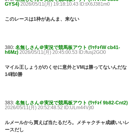
GYS4)
2026/05/11(月) 19:18:10.43 ID:tX6J381m0
このレースは1枠があんま、来ない
380:
名無しさん＠実況で競馬板アウト (ﾜｯﾁｮｲW cb41-
h6Mz)
2026/05/11(月) 20:45:00.53 ID:/fusj2GO0
マイル王しょうがのくせに意外とVMは勝ってないんだな
14戦0勝
383:
名無しさん＠実況で競馬板アウト (ﾜｯﾁｮｲ 9b82-Cnt2)
2026/05/11(月) 20:52:48.52 ID:ULm44Vjt0
ルメールから買えば当たるだろ。メチャクチャ成績いいレ
ースだし