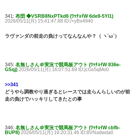
341:
布団 ◆VSRB8NxPTkd6 (ﾜｯﾁｮｲW 6de9-5Yl1)
2026/05/11(月) 15:41:47.88 ID:/+yBx4940
ラヴァンダの前走の負けってなんなんや？（ ヽ´ω`）
345:
名無しさん＠実況で競馬板アウト (ﾜｯﾁｮｲW 836e-
GSqj)
2026/05/11(月) 16:07:51.69 ID:jcGs5qMo0
>>341
どうやら調教やり過ぎるとレースでは走らんらしいのが前
走の負けでハッキリしてきたとの事
346:
名無しさん＠実況で競馬板アウト (ﾜｯﾁｮｲW cbfb-
BUP8)
2026/05/11(月) 16:20:31.46 ID:8VNadwda0