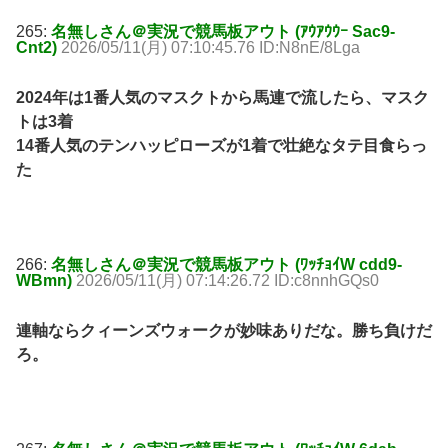
265:
名無しさん＠実況で競馬板アウト (ｱｳｱｳｳｰ Sac9-
Cnt2)
2026/05/11(月) 07:10:45.76 ID:N8nE/8Lga
2024年は1番人気のマスクトから馬連で流したら、マスク
トは3着
14番人気のテンハッピローズが1着で壮絶なタテ目食らっ
た
266:
名無しさん＠実況で競馬板アウト (ﾜｯﾁｮｲW cdd9-
WBmn)
2026/05/11(月) 07:14:26.72 ID:c8nnhGQs0
連軸ならクィーンズウォークが妙味ありだな。勝ち負けだ
ろ。