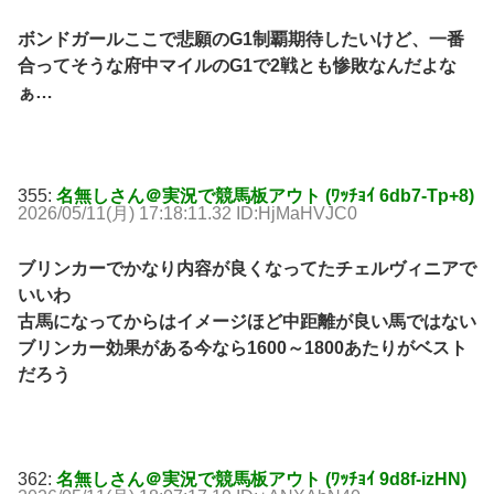
ボンドガールここで悲願のG1制覇期待したいけど、一番
合ってそうな府中マイルのG1で2戦とも惨敗なんだよな
ぁ…
355:
名無しさん＠実況で競馬板アウト (ﾜｯﾁｮｲ 6db7-Tp+8)
2026/05/11(月) 17:18:11.32 ID:HjMaHVJC0
ブリンカーでかなり内容が良くなってたチェルヴィニアで
いいわ
古馬になってからはイメージほど中距離が良い馬ではない
ブリンカー効果がある今なら1600～1800あたりがベスト
だろう
362:
名無しさん＠実況で競馬板アウト (ﾜｯﾁｮｲ 9d8f-izHN)