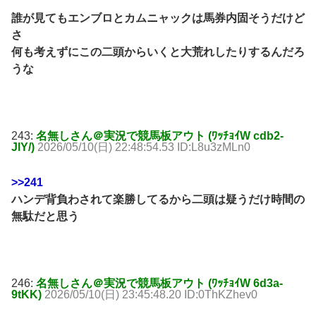
誰が見てもエンブロとカムニャックは馬券内固そうだけど
さ
何も考えずにこの二頭からいくと大荒れしたりするんだろ
うな
243:
名無しさん＠実況で競馬板アウト (ﾜｯﾁｮｲW cdb2-
JlY/)
2026/05/10(日) 22:48:54.53 ID:L8u3zMLn0
>>241
ハンデ背負わされて楽勝してるから二頭は疑うだけ時間の
無駄だと思う
246:
名無しさん＠実況で競馬板アウト (ﾜｯﾁｮｲW 6d3a-
9tKK)
2026/05/10(日) 23:45:48.20 ID:0ThKZhev0