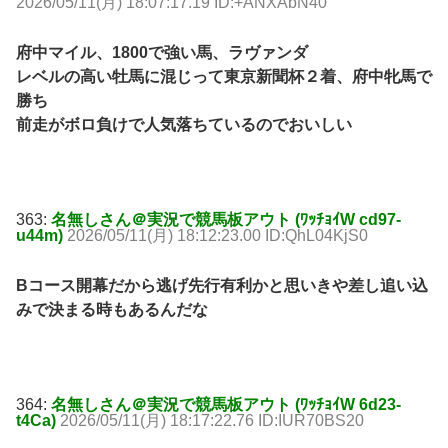
2026/05/11(月) 18:07:17.19 ID:+ANXAbN40
府中マイル、1800で強い馬、ラヴァンダ
レベルの高い牡馬に混じって東京新聞杯２着、府中牝馬で
勝ち
前走がボロ負けで人気落ちているのでおいしい
363:
名無しさん＠実況で競馬板アウト (ﾜｯﾁｮｲW cd97-
u44m)
2026/05/11(月) 18:12:23.00 ID:QhL04KjS0
Bコース開幕だから逃げ先行有利かと思いきや差し追い込
みで決まる時もあるんだな
364:
名無しさん＠実況で競馬板アウト (ﾜｯﾁｮｲW 6d23-
t4Ca)
2026/05/11(月) 18:17:22.76 ID:IUR70BS20