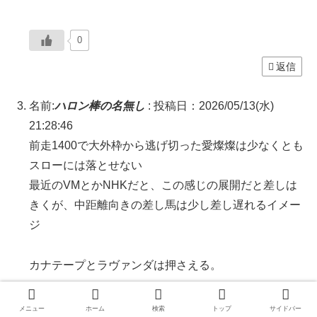
0
返信
名前:
ハロン棒の名無し
:
投稿日：2026/05/13(水)
21:28:46
前走1400で大外枠から逃げ切った愛燦燦は少なくとも
スローには落とせない
最近のVMとかNHKだと、この感じの展開だと差しは
きくが、中距離向きの差し馬は少し差し遅れるイメー
ジ
カナテープとラヴァンダは押さえる。
メニュー
ホーム
検索
トップ
サイドバー
0