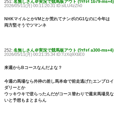
251:
名無しさん＠実況で競馬板アウト (ﾜｯﾁｮｲ 1b79-ms+4)
2026/05/11(月) 00:11:20.31 ID:slLU4zZh0
NHKマイルとかVMとか荒れてナンボのG1なのに今年は
両方堅そうでツマンネ
252:
名無しさん＠実況で競馬板アウト (ﾜｯﾁｮｲ a300-ms+4)
2026/05/11(月) 00:21:35.34 ID:TzXq9XbE0
来週からBコースなんだよな？
今週の馬場なら外枠の差し馬本命で前走逃げたエンブロイ
ダリーとか
ウッキウキで逆らったんだがコース替わりで週末馬場見な
いと予想もまとまらん