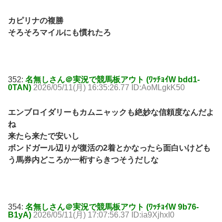
カピリナの複勝
そろそろマイルにも慣れたろ
352:
名無しさん＠実況で競馬板アウト (ﾜｯﾁｮｲW bdd1-
0TAN)
2026/05/11(月) 16:35:26.77 ID:AoMLgkK50
エンブロイダリーもカムニャックも絶妙な信頼度なんだよ
ね
来たら来たで安いし
ボンドガール辺りが復活の2着とかなったら面白いけども
う馬券内どころか一桁すらきつそうだしな
354:
名無しさん＠実況で競馬板アウト (ﾜｯﾁｮｲW 9b76-
B1yA)
2026/05/11(月) 17:07:56.37 ID:ia9XjhxI0