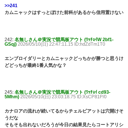
>>241
カムニャックはすっとぼけた前科があるから信用置けない
242:
名無しさん＠実況で競馬板アウト (ﾜｯﾁｮｲW 2bf1-
GSqj)
2026/05/10(日) 22:47:11.15 ID:hdZdTm1T0
エンブロイダリーとカムニャックどっちかが勝つと思うけ
どどっちが最終1番人気かな？
245:
名無しさん＠実況で競馬板アウト (ﾜｯﾁｮｲ cd93-
5Mhm)
2026/05/10(日) 23:03:18.75 ID:XsCP81P/0
カナロアの流れが続いてるからチェルビアットは穴開けそ
うだな
そもそも出れないだろうが今日の結果見たらコートアリシ