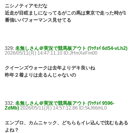
ニシノティアモだな
近走が目眩ましになってるがこの馬は東京で走った時が1
番強いパフォーマンス見せてる
329:
名無しさん＠実況で競馬板アウト (ﾜｯﾁｮｲ 6d54-vLh2)
2026/05/11(月) 14:47:11.10 ID:JHmXeFm00
クイーンズウォークは去年よりデキ良いね
昨年２着よりは走るんじゃないの
332:
名無しさん＠実況で競馬板アウト (ﾜｯﾁｮｲ 9596-
ZdMb)
2026/05/11(月) 14:57:12.86 ID:5kJ66ihL0
エンブロ、カムニャック、どちらもイレ込んで沈むもある
よね？