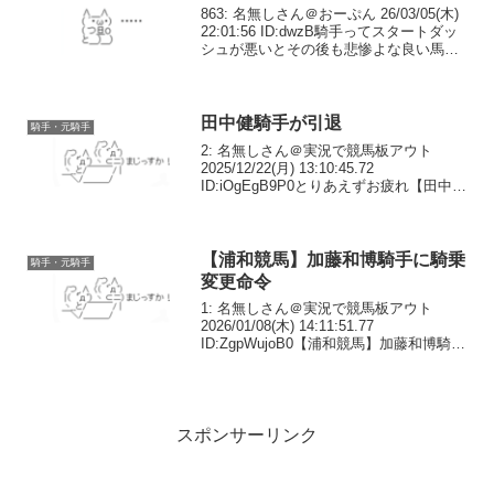
863: 名無しさん＠おーぷん 26/03/05(木)
22:01:56 ID:dwzB騎手ってスタートダッ
シュが悪いとその後も悲惨よな良い馬貰
えなくなし悪循環よ865: 名無しさん＠お
ーぷん 26/03/05(木) 22:03:52 ID...
田中健騎手が引退
騎手・元騎手
2: 名無しさん＠実況で競馬板アウト
2025/12/22(月) 13:10:45.72
ID:iOgEgB9P0とりあえずお疲れ【田中健
騎手、今年一杯で引退】騎手免許の取消
申請があり、１２月３１日（水）付けで
騎手免許を取り消すことがＪＲＡ...
【浦和競馬】加藤和博騎手に騎乗
騎手・元騎手
変更命令
1: 名無しさん＠実況で競馬板アウト
2026/01/08(木) 14:11:51.77
ID:ZgpWujoB0【浦和競馬】加藤和博騎手
に騎乗変更命令 競馬開催期間外に不適
切な行為があったため2: 名無しさん＠実
況で競馬板アウト 2026...
スポンサーリンク