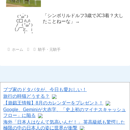
「シンボリルドルフ3歳でJC3着？大し
たことねーな」→
ホーム
騎手・元騎手
ブブ家のドタバタが、今日も愛おしい！
旅行の時猫どうする？
【遊戯王情報】8月のカレンダーをプレゼント！
Google、Geminiが大赤字、「史上初のマイナスキャッシュ
フロー」に陥る
海外「日本人はなんて気高いんだ！」 英高級紙も驚愕した
極限の中の日本人の姿に世界が衝撃