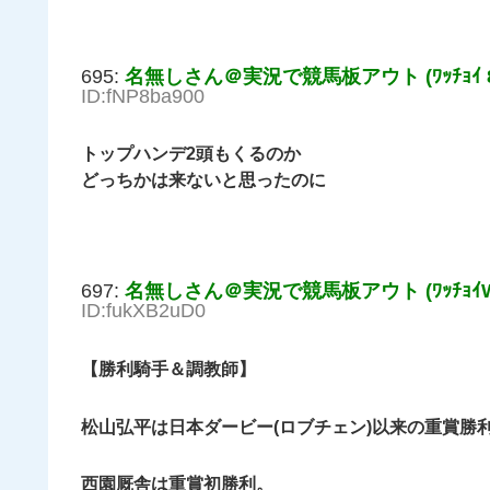
695:
名無しさん＠実況で競馬板アウト (ﾜｯﾁｮｲ 87
ID:fNP8ba900
トップハンデ2頭もくるのか
どっちかは来ないと思ったのに
697:
名無しさん＠実況で競馬板アウト (ﾜｯﾁｮｲW a
ID:fukXB2uD0
【勝利騎手＆調教師】
松山弘平は日本ダービー(ロブチェン)以来の重賞勝
西園厩舎は重賞初勝利。