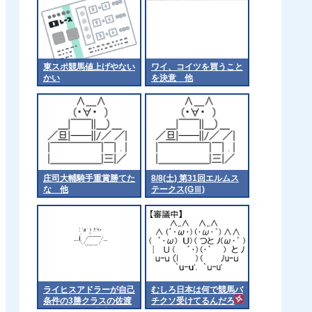
東スポ競馬値上げやない
ワイ、コイツを買うこと
かい
を決意 他
庄司大輔騎手重賞勝てた
8/8(土) 第31回エルムス
な 他
テークス(GⅢ)
ライヒスアドラーが自己
むしろ日本は何で競馬バ
条件の3勝クラスの佐渡
チクソ受けてるんだろ