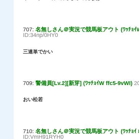
707:
名無しさん＠実況で競馬板アウト (ﾜｯﾁｮｲW 2
ID:34np/0HY0
三連単でかい
709:
警備員[Lv.2][新芽] (ﾜｯﾁｮｲW ffc5-9vWI)
2
おい松若
710:
名無しさん＠実況で競馬板アウト (ﾜｯﾁｮｲ 87
ID:VmH91RYH0