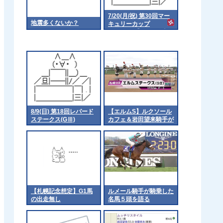
7/20(月/祝) 第30回マー
地震多くないか？
キュリーカップ
（Jpn3）【18:15発走予
定】
8/9(日) 第18回レパード
【エルムS】ルクソール
ステークス(GⅢ)
カフェ＆岩田望来騎手が
ｷﾀ━━━━(ﾟ
∀ﾟ)━━━━!!
【札幌記念想定】G1馬
ルメール騎手が騎乗した
の出走無し
名馬５頭を語る