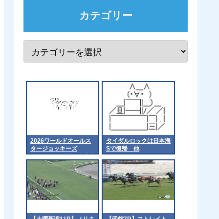
カテゴリー
2026ワールドオールス
タイダルロックは日本海
タージョッキーズ
Sで復帰 他
（WASJ）の出場騎手決
定！
【土曜新潟11R】ノリさ
【函館7R】ストレイト