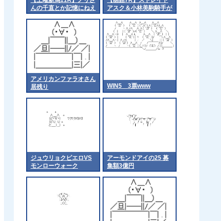
んの千直とか記憶にねえ
アスク＆小林美駒騎手が
な
ｷﾀ━━━━(ﾟ
∀ﾟ)━━━━!!
アメリカンファラオさん
WIN5 3票www
居残り
ジュウリョクピエロVS
アーモンドアイの25 募
モンローウォーク
集額3億円