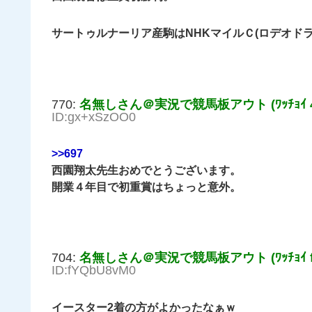
サートゥルナーリア産駒はNHKマイルＣ(ロデオドラ
770:
名無しさん＠実況で競馬板アウト (ﾜｯﾁｮｲ 47
ID:gx+xSzOO0
>>697
西園翔太先生おめでとうございます。
開業４年目で初重賞はちょっと意外。
704:
名無しさん＠実況で競馬板アウト (ﾜｯﾁｮｲ ffc
ID:fYQbU8vM0
イースター2着の方がよかったなぁｗ