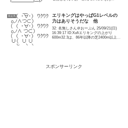
00:03:44 ID:S71X流石に向こうじゃ障害
馬が平地G1に出るってことは...
エリキングはやっぱG1レベルの
競走馬
力はありそうだな 他
32: 名無しさん＠おーぷん 25/09/21(日)
16:39:17 ID:Xufiエリキングの上がり
600m32.3は、86年以降の芝2400m以上の
上がり600mタイムとしては最速タイ。芝
2400m以上で上がり600m32.3を使った...
スポンサーリンク