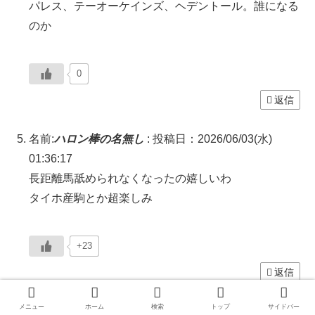
パレス、テーオーケインズ、ヘデントール。誰になる
のか
0
返信
名前:
ハロン棒の名無し
:
投稿日：2026/06/03(水)
01:36:17
長距離馬舐められなくなったの嬉しいわ
タイホ産駒とか超楽しみ
+23
返信
メニュー
ホーム
検索
トップ
サイドバー
名前:
ハロン棒の名無し
:
投稿日：2026/06/03(水)