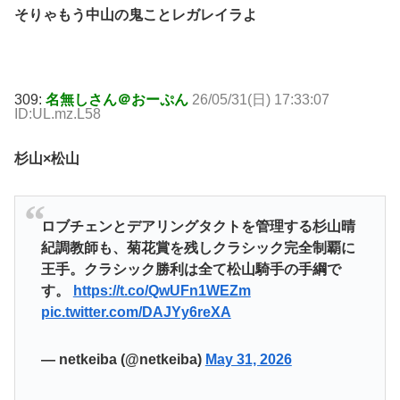
そりゃもう中山の鬼ことレガレイラよ
309:
名無しさん＠おーぷん
26/05/31(日) 17:33:07
ID:UL.mz.L58
杉山×松山
ロブチェンとデアリングタクトを管理する杉山晴
紀調教師も、菊花賞を残しクラシック完全制覇に
王手。クラシック勝利は全て松山騎手の手綱で
す。
https://t.co/QwUFn1WEZm
pic.twitter.com/DAJYy6reXA
— netkeiba (@netkeiba)
May 31, 2026