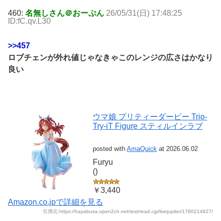
460:
名無しさん＠おーぷん
26/05/31(日) 17:48:25
ID:fC.qv.L30
>>457
ロブチェンが外れ値じゃなきゃこのレンジの広さはかなり
良い
ウマ娘 プリティーダービー Trio-
Try-iT Figure スティルインラブ
posted with
AmaQuick
at 2026.06.02
Furyu
()
￥3,440
Amazon.co.jpで詳細を見る
引用元:https://hayabusa.open2ch.net/test/read.cgi/livejupiter/1780214827/