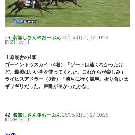
39:
名無しさん＠おーぷん
26/05/31(日) 17:10:24
ID:ZH.cy.L1
上原厩舎の4頭
ゴーイントゥスカイ（4着）「ゲートは速くなかったけ
ど、最後はいい脚を使ってくれた。これからが楽しみ」
ライヒスアドラー（8着）「勝ちに行く競馬。折り合いは
ギリギリだった。距離が長かったかな」
42:
名無しさん＠おーぷん
26/05/31(日) 17:10:28
ID:ZH.cy.L1
>>39