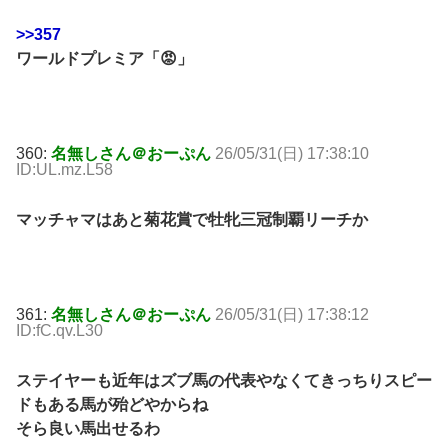
>>357
ワールドプレミア「😡」
360:
名無しさん＠おーぷん
26/05/31(日) 17:38:10
ID:UL.mz.L58
マッチャマはあと菊花賞で牡牝三冠制覇リーチか
361:
名無しさん＠おーぷん
26/05/31(日) 17:38:12
ID:fC.qv.L30
ステイヤーも近年はズブ馬の代表やなくてきっちりスピー
ドもある馬が殆どやからね
そら良い馬出せるわ