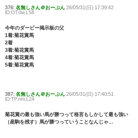
376:
名無しさん＠おーぷん
26/05/31(日) 17:39:42
ID:OT.0w.L58
今年のダービー掲示板の父
1着:菊花賞馬
2着
3着:菊花賞馬
4着:菊花賞馬
5着:菊花賞馬
387:
名無しさん＠おーぷん
26/05/31(日) 17:40:51
ID:TP.nm.L24
菊花賞の最も強い馬が勝つって格言もしかして最も強い
（産駒を残す）馬が勝つっていうことなんじゃ…