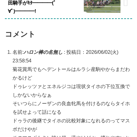
田騎手がｷﾀ━━━━(ﾟ
∀ﾟ)━━━━!
コメント
名前:
ハロン棒の名無し
:
投稿日：2026/06/02(火)
23:58:54
菊花賞馬でもヘデントールはルラシ産駒やからまだわ
かるけど
ドゥレッツァとエネルジコは現状タイホの下位互換で
しかないからなぁ
そいつらにノーザンの良血牝馬を付けるのならタイホ
を試せよって話になる
ドゥラの後継でタイホの比較対象になれるのってマス
ボだけやが