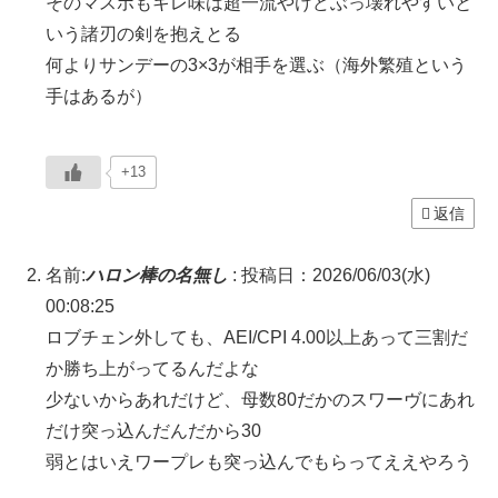
そのマスボもキレ味は超一流やけどぶっ壊れやすいと
いう諸刃の剣を抱えとる
何よりサンデーの3×3が相手を選ぶ（海外繁殖という
手はあるが）
+13
返信
名前:
ハロン棒の名無し
:
投稿日：2026/06/03(水)
00:08:25
ロブチェン外しても、AEI/CPI 4.00以上あって三割だ
か勝ち上がってるんだよな
少ないからあれだけど、母数80だかのスワーヴにあれ
だけ突っ込んだんだから30
弱とはいえワープレも突っ込んでもらってええやろう