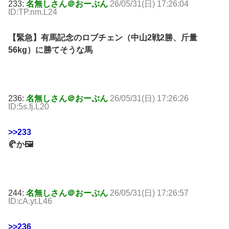
233:
名無しさん＠おーぷん
26/05/31(日) 17:26:04
ID:TP.nm.L24
【緊急】有馬記念のロブチェン（中山2戦2勝、斤量
56kg）に勝てそうな馬
236:
名無しさん＠おーぷん
26/05/31(日) 17:26:26
ID:5s.fj.L20
>>233
🥐か🖼️
244:
名無しさん＠おーぷん
26/05/31(日) 17:26:57
ID:cA.yt.L46
>>236