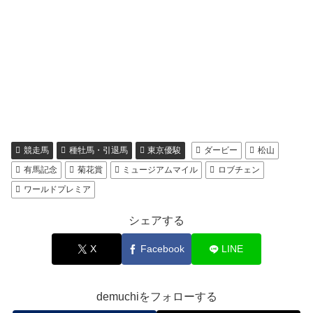
競走馬
種牡馬・引退馬
東京優駿
ダービー
松山
有馬記念
菊花賞
ミュージアムマイル
ロブチェン
ワールドプレミア
シェアする
X
Facebook
LINE
demuchiをフォローする