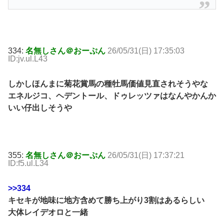
334:
名無しさん＠おーぷん
26/05/31(日) 17:35:03
ID:jv.ul.L43
しかしほんまに菊花賞馬の種牡馬価値見直されそうやな
エネルジコ、ヘデントール、ドゥレッツァはなんやかんか
いい仔出しそうや
355:
名無しさん＠おーぷん
26/05/31(日) 17:37:21
ID:f5.ul.L34
>>334
キセキが地味に地方含めて勝ち上がり3割はあるらしい
大体レイデオロと一緒