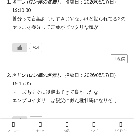
名前:
ハロン棒の名無し
:
投稿日：2026/05/17(日)
19:10:30
養分って言葉あまりすきじやないけど貼られてるXの
ヤツこそ養分って言葉がピッタリな気が
+14
返信
名前:
ハロン棒の名無し
:
投稿日：2026/05/17(日)
19:15:35
マーズもすぐに後継出てきて良かったな
エンブロイダリーは親父に似た種牡馬になりそう
+15
メニュー
ホーム
検索
トップ
サイドバー
返信