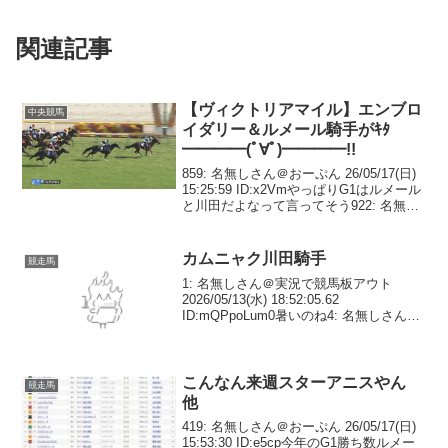
関連記事
【ヴィクトリアマイル】エンブロ
中央競馬
イダリー＆ルメール騎手がｷﾀ
━━━━(ﾟ∀ﾟ)━━━━!!
859: 名無しさん＠おーぷん 26/05/17(日)
15:25:59 ID:x2VmやっぱりG1はルメール
と川田だよなって言ってそう922: 名無し
さん＠おーぷん 26/05/17(日) 15:30:38
ID:KCxDエリカエクスプレ...
カムニャク川田騎手
競走馬
1: 名無しさん＠実況で競馬板アウト
2026/05/13(水) 18:52:05.62
ID:mQPpoLum0暑いのね4: 名無しさん＠
実況で競馬板アウト 2026/05/13(水)
19:03:18.66 ID:N/EwLOlY0だん...
こんなん来週スターアニスやん
競走馬
他
419: 名無しさん＠おーぷん 26/05/17(日)
15:53:30 ID:e5cp今年のG1勝ち数ルメー