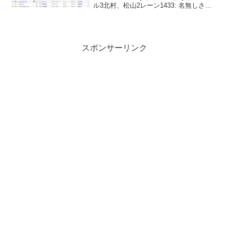
ル3北村、松山2レーン1433: 名無しさん
＠おーぷん 26/05/17(日) 15:54:26
ID:KCxD>>419ルメール...
スポンサーリンク