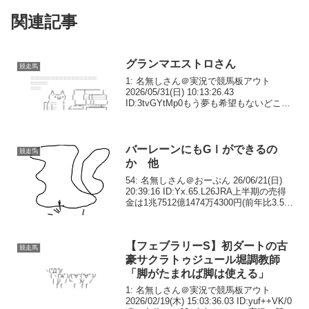
関連記事
グランマエストロさん
競走馬
1: 名無しさん＠実況で競馬板アウト
2026/05/31(日) 10:13:26.43
ID:3tvGYtMp0もう夢も希望もないどこだ
ったら勝てるんだよ4: 名無しさん＠実況
で競馬板アウト 2026/05/31(日)
10:14:15....
バーレーンにもGⅠができるの
競走馬
か 他
54: 名無しさん＠おーぷん 26/06/21(日)
20:39:16 ID:Yx.65.L26JRA上半期の売得
金は1兆7512億1474万4300円(前年比3.5％
増) 入場人員は281万7016人(同11.6％増)
— netkeiba...
【フェブラリーS】初ダートの古
競走馬
豪サクラトゥジュール堀調教師
「脚がたまれば脚は使える」
1: 名無しさん＠実況で競馬板アウト
2026/02/19(木) 15:03:36.03 ID:yuf++VK/0