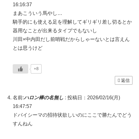
16:16:37
まあこういう馬やし…
騎手的にも使える足を理解してギリギリ差し切るとか
器用なことが出来るタイプでもないし
川田×中内田だし前哨戦だからしゃーないとは言えん
とは思うけど
+8
返信
名前:
ハロン棒の名無し
:
投稿日：2026/02/16(月)
16:47:57
ドバイシーマの招待状欲しいのにここで勝たんでどう
すんねん