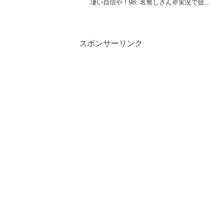
凄い自信や！98: 名無しさん＠実況で競馬
板アウト 2026/02/19(木) 15:59:38.77
ID:A43HBhJZ...
スポンサーリンク