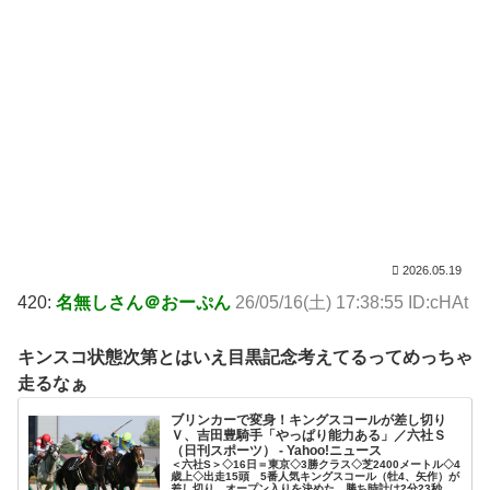
2026.05.19
420:
名無しさん＠おーぷん
26/05/16(土) 17:38:55 ID:cHAt
キンスコ状態次第とはいえ目黒記念考えてるってめっちゃ
走るなぁ
ブリンカーで変身！キングスコールが差し切り
Ｖ、吉田豊騎手「やっぱり能力ある」／六社Ｓ
（日刊スポーツ） - Yahoo!ニュース
＜六社S＞◇16日＝東京◇3勝クラス◇芝2400メートル◇4
歳上◇出走15頭 5番人気キングスコール（牡4、矢作）が
差し切り、オープン入りを決めた。勝ち時計は2分23秒