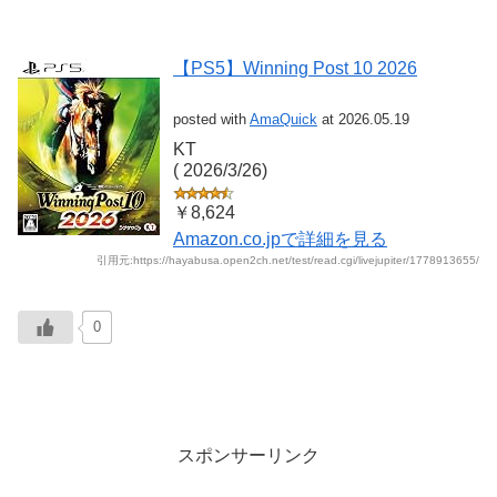
【PS5】Winning Post 10 2026
posted with
AmaQuick
at 2026.05.19
KT
(‎ 2026/3/26)
￥8,624
Amazon.co.jpで詳細を見る
引用元:https://hayabusa.open2ch.net/test/read.cgi/livejupiter/1778913655/
0
スポンサーリンク