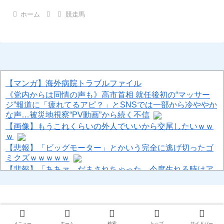
ホーム
競走馬
【マンガ】海外病院トラブルファイル
《党内からは同情の声も》高市首相 就任後初の“マッサー
ジ”報道に「疲れてるアピ？」とSNSでは一部から冷ややか
な声…被災地視察“PV動画”から続く不信
【画像】もうこれくらいの外人でいいから交尾したいｗｗ
ｗ
【悲報】「ビッグモーター」とかいう完全に逃げ切ったゴ
ミクズｗｗｗｗｗ
【悲報】「ああァ、だまされちゃった。今度生れる時はア
メリカへ生れるぞ」 ２２歳で戦死した特攻隊員が出撃前
の日記に残した本音
【8/22開催】 「琵琶湖三市同時花火大会」、各市公式「そ
んな花火大会は存在しない」→ 高価チケットを購入した人
© 2013-2026 ハロン棒ch.
達がSNS阿鼻叫喚
メニュー
ホーム
検索
トップ
サイドバー