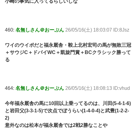
小崎の事気に入ってるらしいしな
460:
名無しさん＠おーぷん
26/05/16(土) 18:03:07 ID:8Jsz
ワイのウイポだと福永厩舎・鞍上北村宏司の馬が無敗三冠
＋サウジC＋ドバイWC＋凱旋門賞＋BCクラシック勝って
る
464:
名無しさん＠おーぷん
26/05/16(土) 18:08:13 ID:vhud
今年福永厩舎の馬に10回以上乗ってるのは、川田(5-4-1-6)
と岩田父(3-3-1-5)で次点でぼうらい(1-4-0-4)と武豊(1-2-2-
2)
意外なのは松本が福永厩舎では2戦2勝なことや