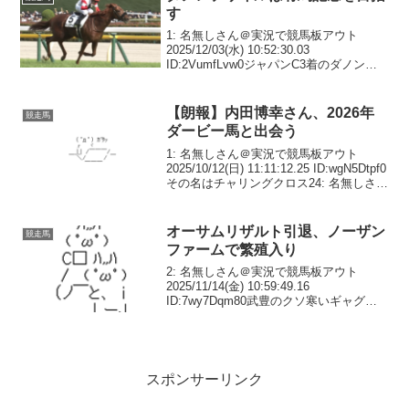
す
1: 名無しさん＠実況で競馬板アウト
2025/12/03(水) 10:52:30.03
ID:2VumfLvw0ジャパンC3着のダノンデ
サイル（栗・安田、牡4）は、有馬記念
（28日、中山、GⅠ、芝2500メートル）
を目指すことが3日、分か...
【朗報】内田博幸さん、2026年
競走馬
ダービー馬と出会う
1: 名無しさん＠実況で競馬板アウト
2025/10/12(日) 11:11:12.25 ID:wgN5Dtpf0
その名はチャリングクロス24: 名無しさん
＠実況で競馬板アウト 2025/10/12(日)
11:45:04.84 ID:ja...
オーサムリザルト引退、ノーザン
競走馬
ファームで繁殖入り
2: 名無しさん＠実況で競馬板アウト
2025/11/14(金) 10:59:49.16
ID:7wy7Dqm80武豊のクソ寒いギャグが
ピークだったとは3: 名無しさん＠実況で
競馬板アウト 2025/11/14(金)
11:07:12.84...
スポンサーリンク