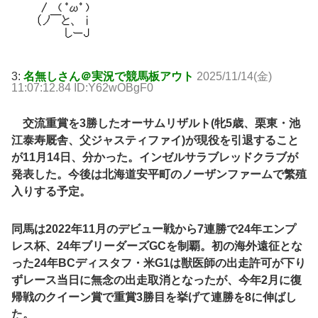
3:
名無しさん＠実況で競馬板アウト
2025/11/14(金)
11:07:12.84 ID:Y62wOBgF0
交流重賞を3勝したオーサムリザルト(牝5歳、栗東・池
江泰寿厩舎、父ジャスティファイ)が現役を引退すること
が11月14日、分かった。インゼルサラブレッドクラブが
発表した。今後は北海道安平町のノーザンファームで繁殖
入りする予定。
同馬は2022年11月のデビュー戦から7連勝で24年エンプ
レス杯、24年ブリーダーズGCを制覇。初の海外遠征とな
った24年BCディスタフ・米G1は獣医師の出走許可が下り
ずレース当日に無念の出走取消となったが、今年2月に復
帰戦のクイーン賞で重賞3勝目を挙げて連勝を8に伸ばし
た。