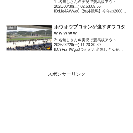
1: 名無しさん＠実況で競馬板アウト
2025/08/30(土) 02:53:09.56
ID:Liq4AWwq0【海外競馬】今年の2000ギ
ニー覇者🇬🇧ルーリングコート(牡3)が、
蹄葉炎の合併症のため死亡したとの報。
R.I.P.Rulin...
ホウオウプロサンゲ強すぎワロタ
競走馬
w w w w w
2: 名無しさん＠実況で競馬板アウト
2026/02/28(土) 11:20:30.89
ID:YFrzHWgu0つええ3: 名無しさん＠実
況で競馬板アウト 2026/02/28(土)
11:21:01.76 ID:78Iaw9BX0プロ懺...
スポンサーリンク