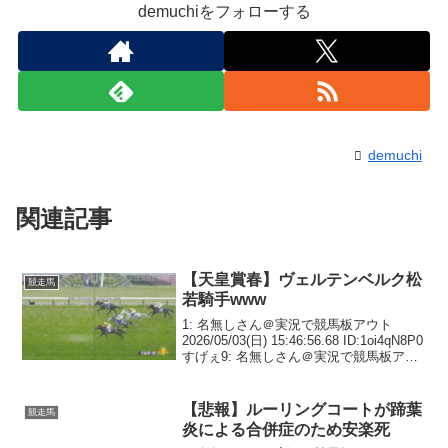
demuchiをフォローする
demuchi
関連記事
【天皇賞春】ヴェルテンベルク松
競走馬
若騎手www
1: 名無しさん＠実況で競馬板アウト
2026/05/03(日) 15:46:56.68 ID:1oi4qN8P0
すげぇ9: 名無しさん＠実況で競馬板アウ
ト 2026/05/03(日) 15:47:31.78
ID:1oi4qN8P0買える...
【悲報】ルーリングコートが蹄葉
競走馬
炎による合併症のため安楽死