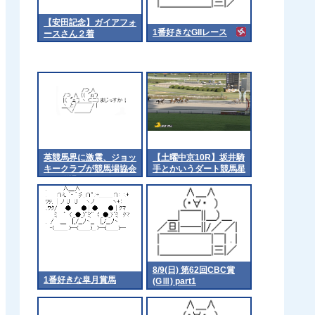
【安田記念】ガイアフォ
1番好きなGIIレース
ースさん２着
英競馬界に激震、ジョッ
【土曜中京10R】坂井騎
キークラブが競馬場協会
手とかいうダート競馬星
から脱退
人
8/9(日) 第62回CBC賞
1番好きな皐月賞馬
(GⅢ) part1