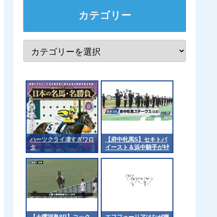
カテゴリー
ハーツクライ凄すぎワロ
【府中牝馬S】セキトバ
タ
イースト＆浜中騎手がｷﾀ
━━━━(ﾟ∀ﾟ)━━━━!!
【土曜福島8R】コック
エフフォーリアはなぜ種