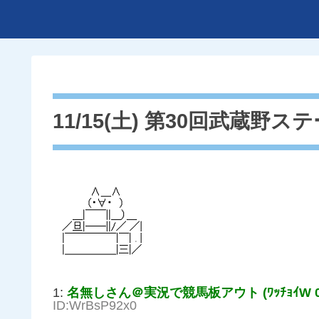
11/15(土) 第30回武蔵野ス
1:
名無しさん＠実況で競馬板アウト (ﾜｯﾁｮｲW 0bb
ID:WrBsP92x0