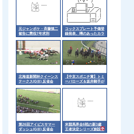
元ジャンポケ・斉藤慎二
コックスプレート予備登
被告に懲役7年求刑
録発表、噂のあったカラ
ンダガンは登録無しで再
来日の可能性高まる
北海道新聞杯クイーンス
【中京スポニチ賞】トミ
テークス(GⅢ) 反省会
ーバローズ＆坂井騎手が
ｷﾀ━━━━(ﾟ
∀ﾟ)━━━━!!
第26回アイビスサマー
米競馬界全6戦の新3歳
ダッシュ(GⅢ) 反省会
王者決定シリーズ創設②