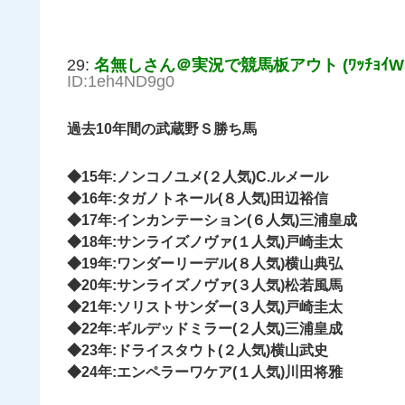
29:
名無しさん＠実況で競馬板アウト (ﾜｯﾁｮｲW 1f
ID:1eh4ND9g0
過去10年間の武蔵野Ｓ勝ち馬
◆15年:ノンコノユメ(２人気)C.ルメール
◆16年:タガノトネール(８人気)田辺裕信
◆17年:インカンテーション(６人気)三浦皇成
◆18年:サンライズノヴァ(１人気)戸崎圭太
◆19年:ワンダーリーデル(８人気)横山典弘
◆20年:サンライズノヴァ(３人気)松若風馬
◆21年:ソリストサンダー(３人気)戸崎圭太
◆22年:ギルデッドミラー(２人気)三浦皇成
◆23年:ドライスタウト(２人気)横山武史
◆24年:エンペラーワケア(１人気)川田将雅