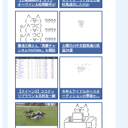
オーヴァン＆松岡騎手が
牡馬成功したのか
ｷﾀ━━━━(ﾟ
∀ﾟ)━━━━!!
勝浦正樹さん「馬勝チャ
土曜日の中京競馬場の気
ンネルYouTube」を開設
温39度
【クイーンS】ココナッ
今年もアイドルホースオ
ツブラウン＆北村友一騎
ーディションの季節か…
手がｷﾀ━━━━(ﾟ
∀ﾟ)━━━━!!