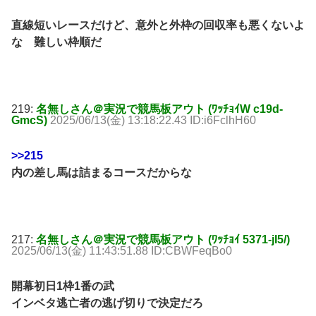
直線短いレースだけど、意外と外枠の回収率も悪くないよ
な 難しい枠順だ
219:
名無しさん＠実況で競馬板アウト (ﾜｯﾁｮｲW c19d-
GmcS)
2025/06/13(金) 13:18:22.43 ID:i6FclhH60
>>215
内の差し馬は詰まるコースだからな
217:
名無しさん＠実況で競馬板アウト (ﾜｯﾁｮｲ 5371-jI5/)
2025/06/13(金) 11:43:51.88 ID:CBWFeqBo0
開幕初日1枠1番の武
インベタ逃亡者の逃げ切りで決定だろ