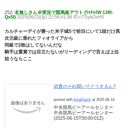
252:
名無しさん＠実況で競馬板アウト (ﾜｯﾁｮｲW 13f0-
Qx5I)
2025/06/13(金) 22:56:41.96 ID:cTSybOxH0
カルチャーデイが勝った米子城Sで前目にいて1頭だけ異
次元級に垂れたフィオライアから
同級で2敗はしてないんだな
騎手は重賞では目立たないがリーディングで言えば上位
狙うならここ
武豊のそれ聞いてどうするん?
posted with
AmaQuick
at 2025.06.14
中央競馬ピーアールセンター
中央競馬ピーアールセンター
(2025-06-15T00:00:01Z)