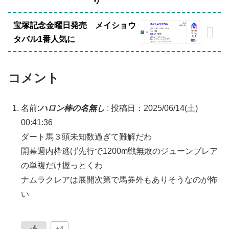
り
宝塚記念金曜日発売 メイショウ
タバル1番人気に
コメント
名前:
ハロン棒の名無し
:
投稿日：2025/06/14(土)
00:41:36
ダート馬３頭未知数過ぎて難解だわ
開幕週内枠逃げ先行で1200m戦無敗のジューンブレア
の単複だけ握っとくわ
ナムラクレアは展開次第で馬券外もありそうなのが怖
い
+4