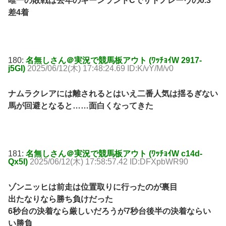
唯一の敗戦は去年のキーンランドCでサトノレーヴの0.3
差4着
180:
名無しさん＠実況で競馬板アウト (ﾜｯﾁｮｲW 2917-
j5GI)
2025/06/12(木) 17:48:24.69 ID:K/vY/M/v0
ナムラクレアには離されるとはいえ二番人気は揺るぎない
馬が回避となると……面白くなってきた
181:
名無しさん＠実況で競馬板アウト (ﾜｯﾁｮｲW c14d-
Qx5I)
2025/06/12(木) 17:58:57.42 ID:DFXpbWR90
ゾンニッヒは前走は位置取りに行ったのが裏目
出たなりなら勝ち負けだった
6秒台の決着なら厳しいだろうが7秒台後半の決着ならい
い勝負