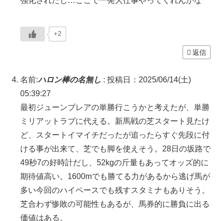
強化されたし…ここで一発大仕事やってくれんかな
+2
返信
名前:
ハロン棒の名無し
:
投稿日：2025/06/14(土)
05:39:27
最初ジューンブレアの単勝行こうかと考えたが、単勝
ミリアットラブに代える。新馬戦の芝スタート見たけ
ど、スタートイマイチだったが追ったらすぐ先段に付
ける事が出来て、芝でも脚を使えそう。28日の坂路で
49秒7の好時計だし、52kgの斤量もあってオッズ的に
期待値高い。1600mでも勝てる力があるから逃げ馬が
多い今回のハイペースでも残すスタミナもありそう。
芝合わず惨敗の可能性もあるが、馬券的に勝負に出る
価値はある。