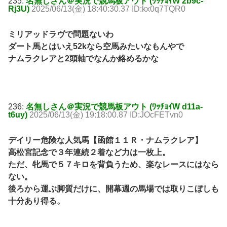
235:
名無しさん＠実況で競馬板アウト (ﾜｯﾁｮｲW 2b9c-
Rj3U)
2025/06/13(金) 18:40:30.37 ID:kx0q7TQR0
ミリアッドラヴで問題ないわ
ダート馬とはいえ52kなら空馬みたいなもんやで
ナムラクレアと2頭軸でなんか絡めるかな
236:
名無しさん＠実況で競馬板アウト (ﾜｯﾁｮｲW d11a-
t6uy)
2025/06/13(金) 19:18:00.87 ID:JOcFETvn0
デイリー危険な人気馬【函館１１Ｒ・ナムラクレア】
高松宮記念で３年連続２着など力は一枚上。
ただ、牝馬で５７キロを背負うため、楽なレースにはなら
ない。
後ろから運ぶ脚質だけに、開幕週の馬場では取りこぼしも
十分あり得る。