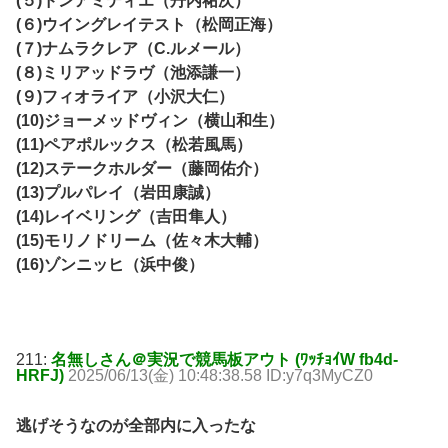
(５)ドンアミティエ（丹内祐次）
(６)ウイングレイテスト（松岡正海）
(７)ナムラクレア（C.ルメール）
(８)ミリアッドラヴ（池添謙一）
(９)フィオライア（小沢大仁）
(10)ジョーメッドヴィン（横山和生）
(11)ペアポルックス（松若風馬）
(12)ステークホルダー（藤岡佑介）
(13)プルパレイ（岩田康誠）
(14)レイベリング（吉田隼人）
(15)モリノドリーム（佐々木大輔）
(16)ゾンニッヒ（浜中俊）
211:
名無しさん＠実況で競馬板アウト (ﾜｯﾁｮｲW fb4d-
HRFJ)
2025/06/13(金) 10:48:38.58 ID:y7q3MyCZ0
逃げそうなのが全部内に入ったな