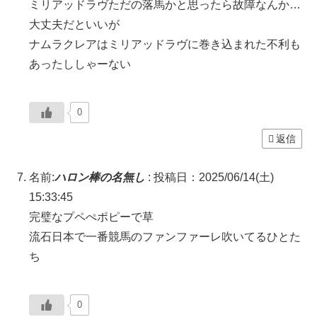
ミリアッドラヴただの落馬かと思ったら故障なんか…
大丈夫だといいが
ナムラクレアはミリアッドラヴに巻き込まれた不利も
あったししゃーない
0
返信
名前:
ハロン棒の名無し
:
投稿日：2025/06/14(土)
15:33:45
完璧なプペぺポピーで草
流石日本で一番競馬のファンファーレ吹いてるひとた
ち
0