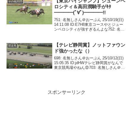
【東京ハイジャンプ】ジューンベ
その他2025
ロシティ＆高田潤騎手がｷﾀ
━━━━(ﾟ∀ﾟ)━━━━!!
751: 名無しさん＠おーぷん 25/10/19(日)
14:11:08 ID:E7H8東京コースやとジュー
ンベロシティが強すぎるんよな752: 名無
しさん＠おーぷん 25/10/19(日) 14:11:32
ID:HdNdさすがにハイジャ...
【テレビ静岡賞】ノットファウン
競走馬
ド強かったな（）
698: 名無しさん＠おーぷん 25/10/12(日)
15:05:35 ID:jdHWテレビ静岡賞がなんで
東京競馬場やねん😡703: 名無しさん＠お
ーぷん 25/10/12(日) 15:06:18 ID:6U1M
ん？704: 名無しさん＠...
スポンサーリンク