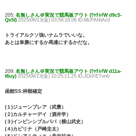
205:
名無しさん＠実況で競馬板アウト (ﾜｯﾁｮｲW d9c5-
Qx5I)
2025/06/13(金) 03:58:18.06 ID:McPANtAc0
トライアルクソ強いナムラでいいな。
あとは単勝にするか馬連にするかだな。
209:
名無しさん＠実況で競馬板アウト (ﾜｯﾁｮｲW d11a-
t6uy)
2025/06/13(金) 10:25:11.25 ID:JOcFETvn0
函館SS:枠順確定
(１)ジューンブレア（武豊）
(２)カルチャーデイ（酒井学）
(３)インビンシブルパパ（横山武史）
(４)カピリナ（戸崎圭太）