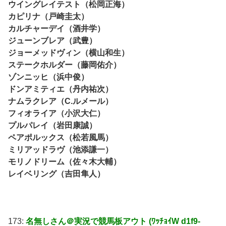
ウイングレイテスト（松岡正海）
カピリナ（戸崎圭太）
カルチャーデイ（酒井学）
ジューンブレア（武豊）
ジョーメッドヴィン（横山和生）
ステークホルダー（藤岡佑介）
ゾンニッヒ（浜中俊）
ドンアミティエ（丹内祐次）
ナムラクレア（C.ルメール）
フィオライア（小沢大仁）
プルパレイ（岩田康誠）
ペアポルックス（松若風馬）
ミリアッドラヴ（池添謙一）
モリノドリーム（佐々木大輔）
レイベリング（吉田隼人）
173:
名無しさん＠実況で競馬板アウト (ﾜｯﾁｮｲW d1f9-