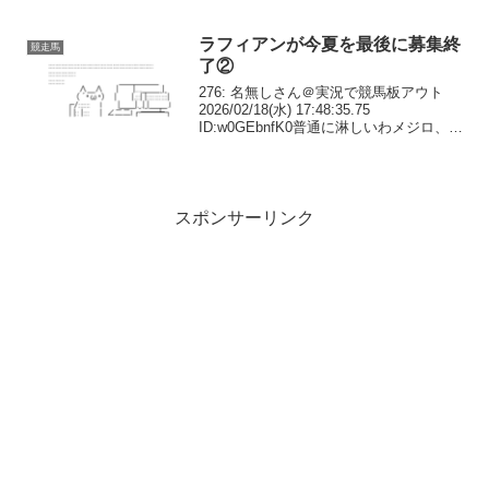
板アウト 2025/12/28(日) 16:38:32.60 I...
ラフィアンが今夏を最後に募集終
競走馬
了②
276: 名無しさん＠実況で競馬板アウト
2026/02/18(水) 17:48:35.75
ID:w0GEbnfK0普通に淋しいわメジロ、ト
ウショウがなくなった時よりも282: 名無
しさん＠実況で競馬板アウト
2026/02/18(水) ...
スポンサーリンク