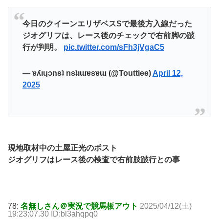
今日のクイーンエリザベスSで最後方入線だった
ジオグリフは、レース後のチェックで右前脚の跛
行が判明。
pic.twitter.com/sFh3jVgaC5
— ɐʎıɥɔnsʇ nsʇıɯɐsɐɯ (@Touttiee)
April 12,
2025
現地取材中の土屋正光のポスト
ジオグリフはレース後の検査で右前肢跛行との事
78:
名無しさん＠実況で競馬板アウト
2025/04/12(土)
19:23:07.30 ID:bl3ahqpq0