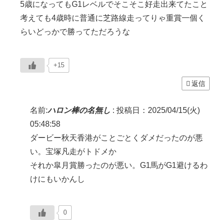
5歳になってもG1レベルでそこそこ好走出来てたこと
考えても4歳時に普通に芝路線走ってりゃ重賞一個く
らいどっかで勝ってただろうな
+15
返信
名前:
ハロン棒の名無し
:
投稿日：2025/04/15(火)
05:48:58
ダービー秋天香港がことごとくダメだったのが悪
い。宝塚凡走がトドメか
それか皐月賞勝ったのが悪い。G1馬がG1避けるわ
けにもいかんし
0