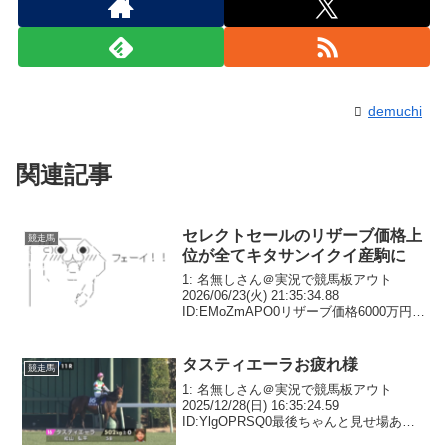
demuchi
関連記事
セレクトセールのリザーブ価格上
競走馬
位が全てキタサンイクイ産駒に
1: 名無しさん＠実況で競馬板アウト
2026/06/23(火) 21:35:34.88
ID:EMoZmAPO0リザーブ価格6000万円以
上（2025年産）10000プリティゴージャ
ス25（キタサン）10000スイススカイダ
イバー25（キ...
タスティエーラお疲れ様
競走馬
1: 名無しさん＠実況で競馬板アウト
2025/12/28(日) 16:35:24.59
ID:YlgOPRSQ0最後ちゃんと見せ場あっ
て良かったわ4: 名無しさん＠実況で競馬