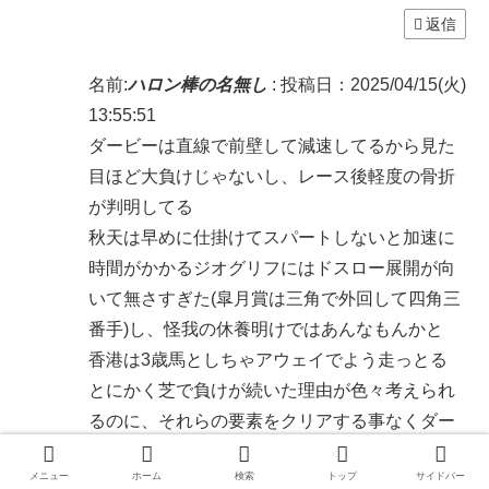
返信
名前:
ハロン棒の名無し
:
投稿日：2025/04/15(火)
13:55:51
ダービーは直線で前壁して減速してるから見た
目ほど大負けじゃないし、レース後軽度の骨折
が判明してる
秋天は早めに仕掛けてスパートしないと加速に
時間がかかるジオグリフにはドスロー展開が向
いて無さすぎた(皐月賞は三角で外回して四角三
番手)し、怪我の休養明けではあんなもんかと
香港は3歳馬としちゃアウェイでよう走っとる
とにかく芝で負けが続いた理由が色々考えられ
るのに、それらの要素をクリアする事なくダー
トに放り込まれたのが陣営何してんの？って感
メニュー
ホーム
検索
トップ
サイドバー
じ