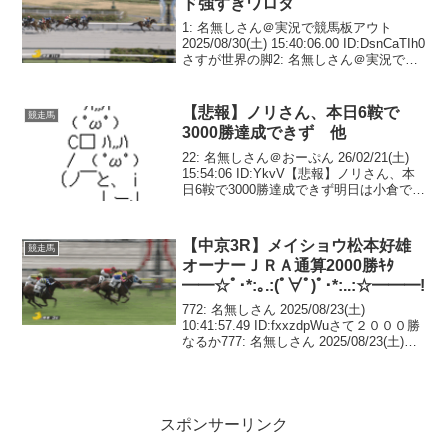
ド強すぎワロタ
1: 名無しさん＠実況で競馬板アウト
2025/08/30(土) 15:40:06.00 ID:DsnCaTIh0
さすが世界の脚2: 名無しさん＠実況で競
馬板アウト 2025/08/30(土) 15:41:34.83
ID:948bJmWQ...
【悲報】ノリさん、本日6鞍で
競走馬
3000勝達成できず 他
22: 名無しさん＠おーぷん 26/02/21(土)
15:54:06 ID:YkvV【悲報】ノリさん、本
日6鞍で3000勝達成できず明日は小倉で1
鞍のみで今週中の達成は絶望的に37: 名無
しさん＠おーぷん 26/02/21(土) 15:5...
【中京3R】メイショウ松本好雄
競走馬
オーナーＪＲＡ通算2000勝ｷﾀ
━━☆ﾟ･*:｡.:(ﾟ∀ﾟ)ﾟ･*:..:☆━━━!!
772: 名無しさん 2025/08/23(土)
10:41:57.49 ID:fxxzdpWuさて２０００勝
なるか777: 名無しさん 2025/08/23(土)
10:51:27.95 ID:vypg7vIS４は滞在でもな
いのに連闘か7...
スポンサーリンク