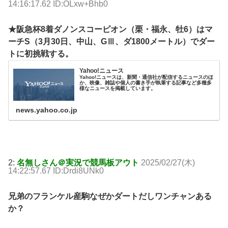
14:16:17.62 ID:OLxw+Bhb0
★阪急杯8着ダノンスコーピオン（栗・福永、牡6）はマ
ーチS（3月30日、中山、GⅢ、ダ1800メートル）でダー
トに初挑戦する。
Yahoo!ニュース
Yahoo!ニュースは、新聞・通信社が配信するニュースのほ
か、映像、雑誌や個人の書き手が執筆する記事など多種多
様なニュースを掲載しています。
news.yahoo.co.jp
2:
名無しさん＠実況で競馬板アウト
2025/02/27(木)
14:22:57.67 ID:Drdi8UNk0
兄弟のフランケル産駒なぜかダートだしワンチャンある
か？