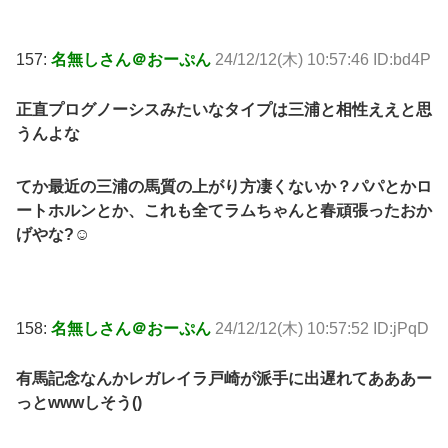
157:
名無しさん＠おーぷん
24/12/12(木) 10:57:46 ID:bd4P
正直プログノーシスみたいなタイプは三浦と相性ええと思
うんよな
てか最近の三浦の馬質の上がり方凄くないか？パパとかロ
ートホルンとか、これも全てラムちゃんと春頑張ったおか
げやな?☺️
158:
名無しさん＠おーぷん
24/12/12(木) 10:57:52 ID:jPqD
有馬記念なんかレガレイラ戸崎が派手に出遅れてあああー
っとwwwしそう()