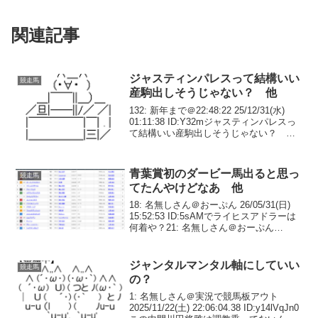
関連記事
ジャスティンパレスって結構いい
競走馬
産駒出しそうじゃない？ 他
132: 新年まで＠22:48:22 25/12/31(水)
01:11:38 ID:Y32mジャスティンパレスっ
て結構いい産駒出しそうじゃない？ 中
長距離幅広くやれそう150万も良い価格や
ろ133: 新年まで＠22:38:45 25/12...
青葉賞初のダービー馬出ると思っ
競走馬
てたんやけどなあ 他
18: 名無しさん＠おーぷん 26/05/31(日)
15:52:53 ID:5sAMでライヒスアドラーは
何着や？21: 名無しさん＠おーぷん
26/05/31(日) 15:53:00 ID:7LLuアスクエジ
ンバラどこいってんもう次の重賞...
ジャンタルマンタル軸にしていい
競走馬
の？
1: 名無しさん＠実況で競馬板アウト
2025/11/22(土) 22:06:04.38 ID:y14lVqJn0