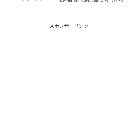
この中間川田将雅は調教乗ってないんだ
が2: 名無しさん＠実況で競馬板アウト
2025/11/22(土) 22:07:10.96...
スポンサーリンク