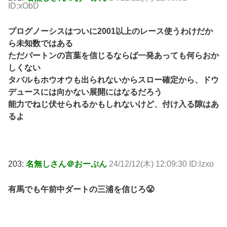
ID:xObD
プログノーシスはついに2001以上のレース使うわけだか
ら未知数ではある
ただパートンの言葉を信じるならば一発あっても何らおか
しくない
タバルもホウオウも出られないからスロー確定から、ドウ
デュースには向かない展開にはなるだろう
能力でねじ伏せられるかもしれないけど、付け入る隙はあ
るよ
203:
名無しさん＠おーぷん
24/12/12(木) 12:09:30 ID:lzxo
有馬でも午前中ダートの三浦を信じろ😤