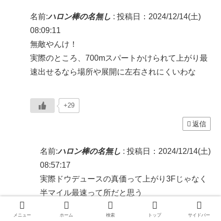
名前:
ハロン棒の名無し
:
投稿日：2024/12/14(土)
08:09:11
無敵やんけ！
実際のところ、700mスパートかけられて上がり最
速出せるなら場所や展開に左右されにくいわな
+29
返信
名前:
ハロン棒の名無し
:
投稿日：2024/12/14(土)
08:57:17
実際ドウデュースの真価って上がり3Fじゃなく
半マイル最速って所だと思う
まあ上がり3Fもなんか頭おかしいんだけど
メニュー
ホーム
検索
トップ
サイドバー