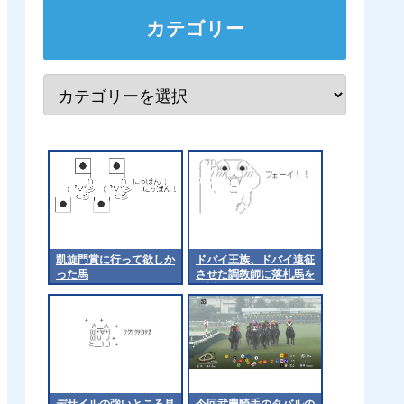
カテゴリー
凱旋門賞に行って欲しか
ドバイ王族、ドバイ遠征
った馬
させた調教師に落札馬を
預託
デサイルの強いところ見
今回武豊騎手のタバルの