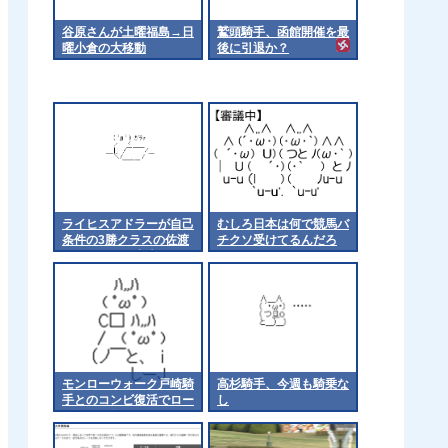
谷原さんが土曜福島→日
鷲頭騎手、函館開催を最
曜小倉の大移動
後に引退か？
ライヒスアドラーが自己
むしろ日本は何で競馬バ
条件の3勝クラスの佐渡
チクソ受けてるんだろ
ステークスに出走
モンローウォーク戸崎騎
高杉騎手、今週も騎乗な
手とのコンビ復活でロー
し
ズSへ 他