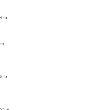
H.net
net
0.net
Y0.net