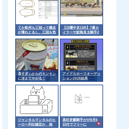
てか欧州も三冠って概念
【日曜中京10R】7番カ
が薄れとるし、三冠を気
イラーサ鮫島良太騎手2
にするのは日本くらいに
着
なるんやろか 他
暑すぎぃからのキンキン
アイドルホースオーディ
に冷えてやがる！
ション2026結果
ジャンタルマンタルのヒ
高杉吏麒騎手がが8月6
ーロー列伝確定か 他
日付でフリーに