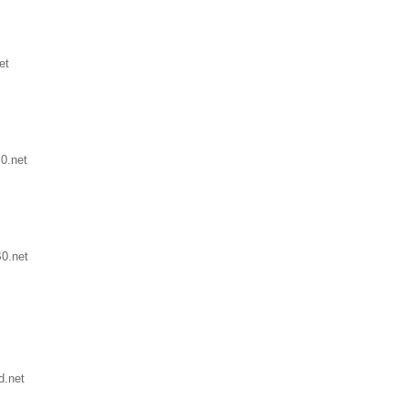
et
0.net
0.net
d.net