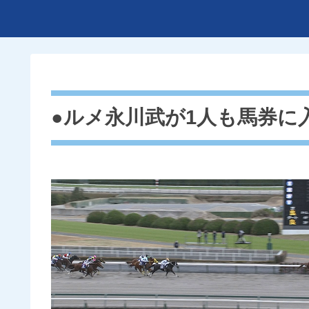
●ルメ永川武が1人も馬券に