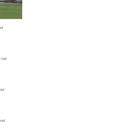
et
.net
net
net