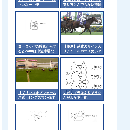
たいなー 他
乗り方とんでもない神騎
乗じゃね？横山武史騎手
に付き合わず折り合いも
つけじわりと2番手に
ヨーロッパの感覚からす
【競馬】武豊のサイン入
ると2400は中途半端な
りアイドルホースぬいぐ
のかな
るみが発売開始！ ディ
ープインパクト、キズ
ナ、ドウデュースのダー
ビー馬3頭 [冬月記者★]
【プリンスオブウェール
レガレイラはありそうな
ズS】オンブズマン強す
んだよなあ 他
ぎﾜﾛﾀ