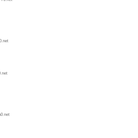
0.net
.net
0.net