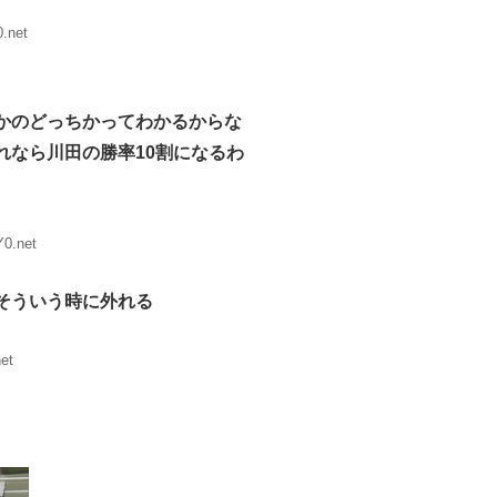
.net
かのどっちかってわかるからな
れなら川田の勝率10割になるわ
0.net
そういう時に外れる
et