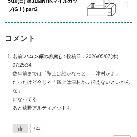
5/10(日) 第31回NHKマイルカッ
プ(GⅠ) part2
コメント
名前:
ハロン棒の名無し
:
投稿日：2026/05/07(木)
07:25:34
数年前までは「鞍上は誰かなっと……津村かよ」
だったけど今じゃ「鞍上は津村か…抑えないといかん
な」
になってる
あと荻野アルティメットも
+21