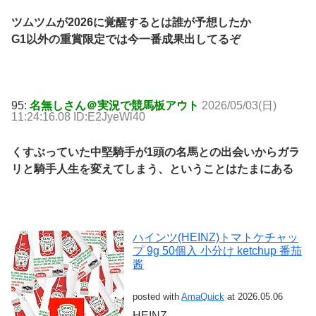
ツムツムが2026に覚醒するとは誰が予想したか
G1以外の重賞限定では今一番成果出してるぞ
95:
名無しさん＠実況で競馬板アウト
2026/05/03(日)
11:24:16.08 ID:E2JyeWl40
くすぶっていた中堅騎手が1頭の名馬との出会いからガラ
リと騎手人生を変えてしまう、ということはたまにある
ハインツ(HEINZ)トマトケチャッ
プ 9g 50個入 小分け ketchup 番茄
酱
posted with
AmaQuick
at 2026.05.06
HEINZ