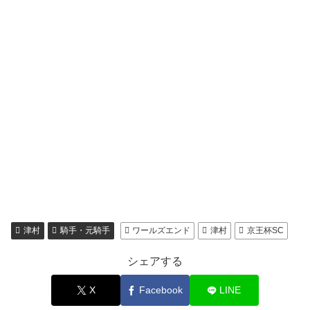
津村
騎手・元騎手
ワールズエンド
津村
京王杯SC
シェアする
X
Facebook
LINE