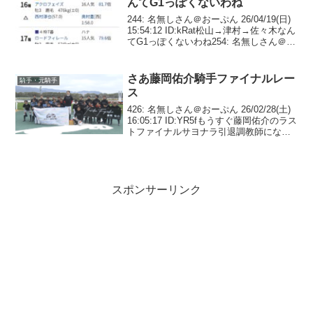
んてG1っぽくないわね
244: 名無しさん＠おーぷん 26/04/19(日)
15:54:12 ID:kRat松山→津村→佐々木なん
てG1っぽくないわね254: 名無しさん＠お
ーぷん 26/04/19(日) 15:54:35
ID:TSul>>244そいつらが次...
さあ藤岡佑介騎手ファイナルレー
騎手・元騎手
ス
426: 名無しさん＠おーぷん 26/02/28(土)
16:05:17 ID:YR5fもうすぐ藤岡佑介のラス
トファイナルサヨナラ引退調教師になっ
ても頑張ってねレースか454: 名無しさん
＠おーぷん 26/02/28(土) 16:10:14...
スポンサーリンク