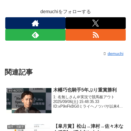
demuchiをフォローする
demuchi
関連記事
木幡巧也騎手5年ぶり重賞勝利
その他2025
1: 名無しさん＠実況で競馬板アウト
2025/09/06(土) 15:48:35.33
ID:xP9nFkBG0ミライヘノツバサ以来46:
名無しさん＠実況で競馬板アウト
2025/09/06(土) 15:54:51.05 ID:K3+t...
【皐月賞】松山→津村→佐々木な
騎手・元騎手