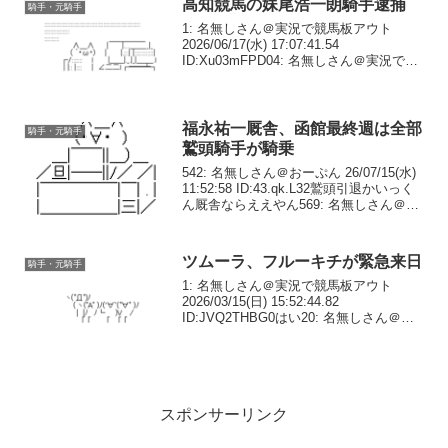
高知競馬の妹尾浩一朗騎手逮捕
騎手・元騎手
1: 名無しさん＠実況で競馬板アウト
2026/06/17(水) 17:07:41.54
ID:Xu03mFPD04: 名無しさん＠実況で競
馬板アウト 2026/06/17(水) 17:11:07.00
ID:EAxKQuhz0お疲れっした...
福永祐一厩舎、函館最終週は全部
騎手・元騎手
鷲頭騎手が騎乗
542: 名無しさん＠おーぷん 26/07/15(水)
11:52:58 ID:43.qk.L32鷲頭引退かいっく
ん厩舎ならええやん569: 名無しさん＠お
ーぷん 26/07/15(水) 16:33:19 ID:IT.o4.L35
＞その中で...
ツムーラ、フルーキチが緊急来日
騎手・元騎手
1: 名無しさん＠実況で競馬板アウト
2026/03/15(日) 15:52:44.82
ID:JVQ2THBG0はい20: 名無しさん＠実
況で競馬板アウト 2026/03/15(日)
16:14:47.34 ID:QIqx40810>>1...
スポンサーリンク