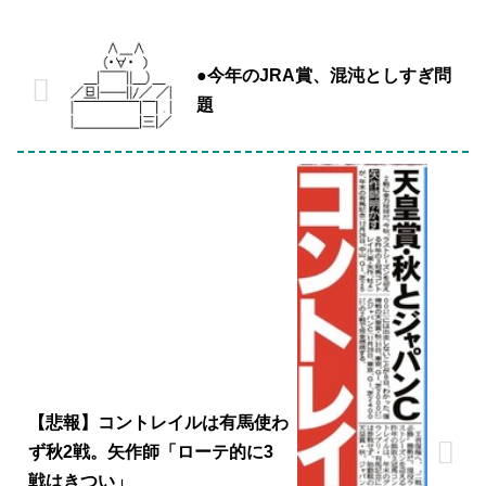
●今年のJRA賞、混沌としすぎ問
題
【悲報】コントレイルは有馬使わ
ず秋2戦。矢作師「ローテ的に3
戦はきつい」