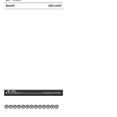
🥺🥺🥺🥺🥺🥺🥺🥺🥺🥺🥺🥺🥺