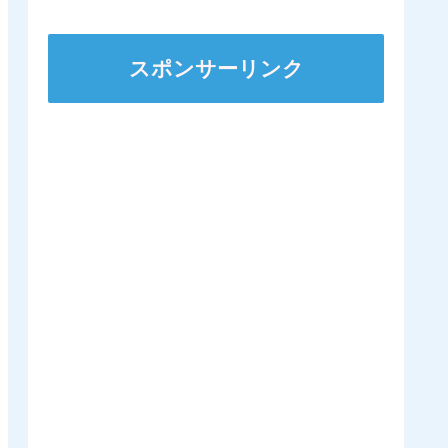
にするのは日本くらいに
なるんやろか 他
スポンサーリンク