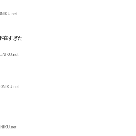
0NIKU.net
不在すぎた
WaNIKU.net
E0NIKU.net
aNIKU.net