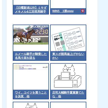
【日曜新潟12R】ミサダ
WIN5 3票www
メキメル&江田照男騎手
がｷﾀ━━━━(ﾟ
∀ﾟ)━━━━!!
ルメール騎手が騎乗した
東スポ競馬値上げやない
名馬５頭を語る
かい
ワイ、コイツを買うこと
庄司大輔騎手重賞勝てた
を決意 他
な 他