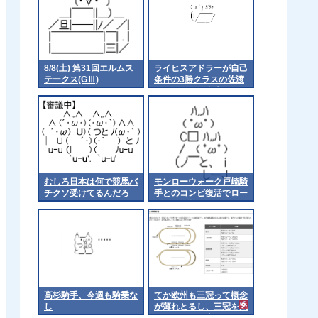
8/8(土) 第31回エルムス
ライヒスアドラーが自己
テークス(GⅢ)
条件の3勝クラスの佐渡
ステークスに出走
むしろ日本は何で競馬バ
モンローウォーク戸崎騎
チクソ受けてるんだろ
手とのコンビ復活でロー
ズSへ 他
高杉騎手、今週も騎乗な
てか欧州も三冠って概念
し
が薄れとるし、三冠を気