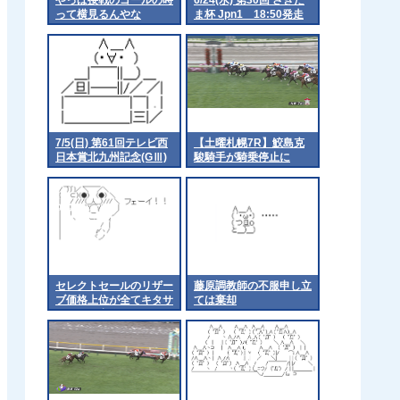
って横見るんやな
ま杯 Jpn1 18:50発走
7/5(日) 第61回テレビ西
【土曜札幌7R】鮫島克
日本賞北九州記念(GⅢ)
駿騎手が騎乗停止に
part1
セレクトセールのリザー
藤原調教師の不服申し立
ブ価格上位が全てキタサ
ては棄却
ンイクイ産駒に