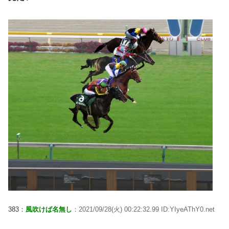
383：
風吹けば名無し
：2021/09/28(火) 00:22:32.99 ID:YIyeAThY0.net