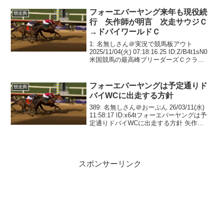
198,9944マスカレードボール 197,...
フォーエバーヤング来年も現役続
競走馬
行 矢作師が明言 次走サウジＣ
→ドバイワールドＣ
1: 名無しさん＠実況で競馬板アウト
2025/11/04(火) 07:18:16.25 ID:Z/B4t1sN0
米国競馬の最高峰ブリーダーズＣクラシ
ックで日本調教馬初制覇を決め、ダート
世界一に輝いたフォーエバーヤング（牡
４歳、栗東・矢作）...
フォーエバーヤングは予定通りド
競走馬
バイWCに出走する方針
389: 名無しさん＠おーぷん 26/03/11(水)
11:58:17 ID:x64tフォーエバーヤングは予
定通りドバイWCに出走する方針 矢作調
教師「やれることをやっていくだけで
す」 #フォーエバーヤング— netkeiba
(@net...
スポンサーリンク