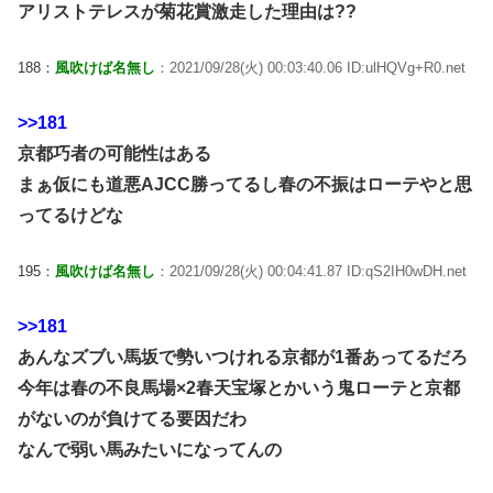
アリストテレスが菊花賞激走した理由は??
188：
風吹けば名無し
：2021/09/28(火) 00:03:40.06 ID:ulHQVg+R0.net
>>181
京都巧者の可能性はある
まぁ仮にも道悪AJCC勝ってるし春の不振はローテやと思
ってるけどな
195：
風吹けば名無し
：2021/09/28(火) 00:04:41.87 ID:qS2IH0wDH.net
>>181
あんなズブい馬坂で勢いつけれる京都が1番あってるだろ
今年は春の不良馬場×2春天宝塚とかいう鬼ローテと京都
がないのが負けてる要因だわ
なんで弱い馬みたいになってんの