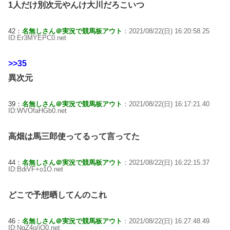
1人だけ別次元やんけ大川だろこいつ
42：
名無しさん＠実況で競馬板アウト
：2021/08/22(日) 16:20:58.25
ID:Er3MYEPC0.net
>>35
異次元
39：
名無しさん＠実況で競馬板アウト
：2021/08/22(日) 16:17:21.40
ID:WVOfaHGb0.net
高畑は馬三郎使ってるって言ってた
44：
名無しさん＠実況で競馬板アウト
：2021/08/22(日) 16:22:15.37
ID:BdiVF+o1O.net
どこで予想晒してんのこれ
46：
名無しさん＠実況で競馬板アウト
：2021/08/22(日) 16:27:48.49
ID:NqZ4o/iQ0.net