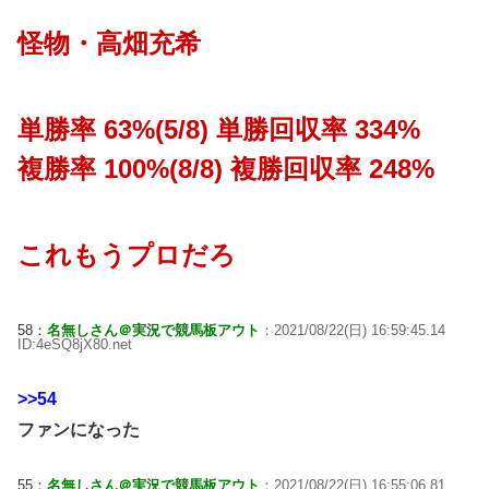
怪物・高畑充希
単勝率 63%(5/8) 単勝回収率 334%
複勝率 100%(8/8) 複勝回収率 248%
これもうプロだろ
58：
名無しさん＠実況で競馬板アウト
：2021/08/22(日) 16:59:45.14
ID:4eSQ8jX80.net
>>54
ファンになった
55：
名無しさん＠実況で競馬板アウト
：2021/08/22(日) 16:55:06.81