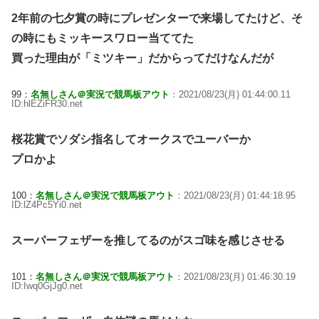
2年前の七夕賞の時にプレゼンターで来場してたけど、そ
の時にもミッキースワロー当ててた
買った理由が「ミツキー」だからってだけなんだが
99：
名無しさん＠実況で競馬板アウト
：2021/08/23(月) 01:44:00.11
ID:hlEZiFR30.net
桜花賞でソダシ指名してオークスでユーバーか
プロかよ
100：
名無しさん＠実況で競馬板アウト
：2021/08/23(月) 01:44:18.95
ID:lZ4Pc5Yi0.net
スーパーフェザーを推してるのがスゴ味を感じさせる
101：
名無しさん＠実況で競馬板アウト
：2021/08/23(月) 01:46:30.19
ID:Iwq0GjJg0.net