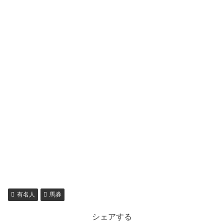
有名人
馬券
シェアする