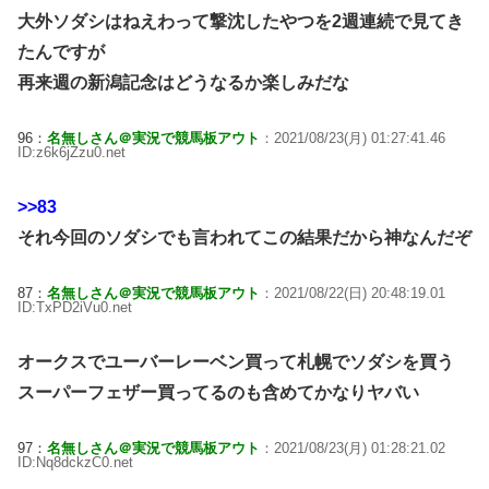
大外ソダシはねえわって撃沈したやつを2週連続で見てき
たんですが
再来週の新潟記念はどうなるか楽しみだな
96：
名無しさん＠実況で競馬板アウト
：2021/08/23(月) 01:27:41.46
ID:z6k6jZzu0.net
>>83
それ今回のソダシでも言われてこの結果だから神なんだぞ
87：
名無しさん＠実況で競馬板アウト
：2021/08/22(日) 20:48:19.01
ID:TxPD2iVu0.net
オークスでユーバーレーベン買って札幌でソダシを買う
スーパーフェザー買ってるのも含めてかなりヤバい
97：
名無しさん＠実況で競馬板アウト
：2021/08/23(月) 01:28:21.02
ID:Nq8dckzC0.net