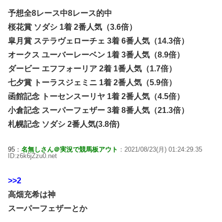
予想全8レース中8レース的中
桜花賞 ソダシ 1着 2番人気（3.6倍）
皐月賞 ステラヴェローチェ 3着 6番人気（14.3倍）
オークス ユーバーレーベン 1着 3番人気（8.9倍）
ダービー エフフォーリア 2着 1番人気（1.7倍）
七夕賞 トーラスジェミニ 1着 2番人気（5.9倍）
函館記念 トーセンスーリヤ 1着 2番人気（4.5倍）
小倉記念 スーパーフェザー 3着 8番人気（21.3倍）
札幌記念 ソダシ 2番人気(3.8倍)
95：
名無しさん＠実況で競馬板アウト
：2021/08/23(月) 01:24:29.35
ID:z6k6jZzu0.net
>>2
高畑充希は神
スーパーフェザーとか