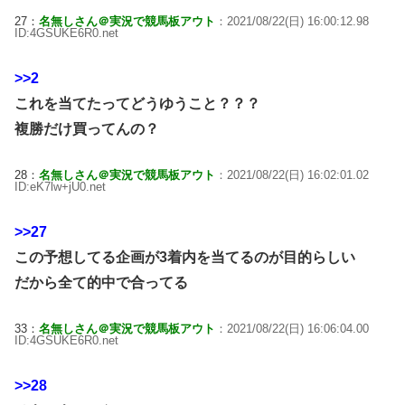
27：
名無しさん＠実況で競馬板アウト
：2021/08/22(日) 16:00:12.98
ID:4GSUKE6R0.net
>>2
これを当てたってどうゆうこと？？？
複勝だけ買ってんの？
28：
名無しさん＠実況で競馬板アウト
：2021/08/22(日) 16:02:01.02
ID:eK7lw+jU0.net
>>27
この予想してる企画が3着内を当てるのが目的らしい
だから全て的中で合ってる
33：
名無しさん＠実況で競馬板アウト
：2021/08/22(日) 16:06:04.00
ID:4GSUKE6R0.net
>>28