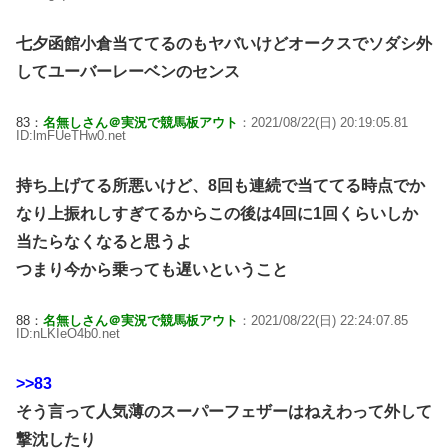
七夕函館小倉当ててるのもヤバいけどオークスでソダシ外
してユーバーレーベンのセンス
83：
名無しさん＠実況で競馬板アウト
：2021/08/22(日) 20:19:05.81
ID:lmFUeTHw0.net
持ち上げてる所悪いけど、8回も連続で当ててる時点でか
なり上振れしすぎてるからこの後は4回に1回くらいしか
当たらなくなると思うよ
つまり今から乗っても遅いということ
88：
名無しさん＠実況で競馬板アウト
：2021/08/22(日) 22:24:07.85
ID:nLKIeO4b0.net
>>83
そう言って人気薄のスーパーフェザーはねえわって外して
撃沈したり