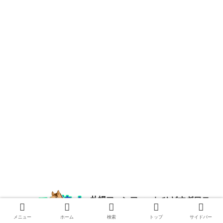
札幌ファンファーレひどすぎワロ
タｗｗｗ
メニュー
ホーム
検索
トップ
サイドバー