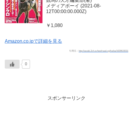
競馬の天才編集部(著)
メディアボーイ (2021-08-
12T00:00:00.000Z)
￥1,080
Amazon.co.jpで詳細を見る
引用元：
http://awabi.2ch.sc/test/read.cgi/keiba/1629615031
0
スポンサーリンク