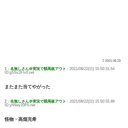
2021.08.23
1：
名無しさん＠実況で競馬板アウト
：2021/08/22(日) 15:50:31.54
ID:gSSv2F/v0.net
またまた当てやがった
2：
名無しさん＠実況で競馬板アウト
：2021/08/22(日) 15:50:55.89
ID:yhNwy20P0.net
怪物・高畑充希