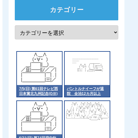
カテゴリー
7/5(日) 第61回テレビ西
パントルナイーフが退
日本賞北九州記念(GⅢ)
院 全治12カ月以上
part2
6/21(日) 第74回府中牝