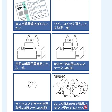
東スポ競馬値上げやない
ワイ、コイツを買うこと
かい
を決意 他
庄司大輔騎手重賞勝てた
8/8(土) 第31回エルムス
な 他
テークス(GⅢ)
ライヒスアドラーが自己
むしろ日本は何で競馬バ
条件の3勝クラスの佐渡
チクソ受けてるんだろ