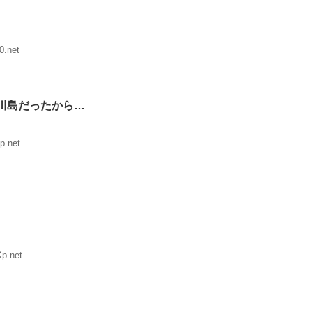
0.net
川島だったから…
p.net
p.net