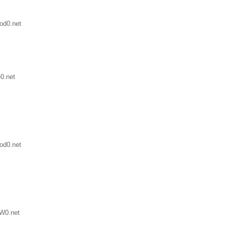
od0.net
0.net
od0.net
W0.net