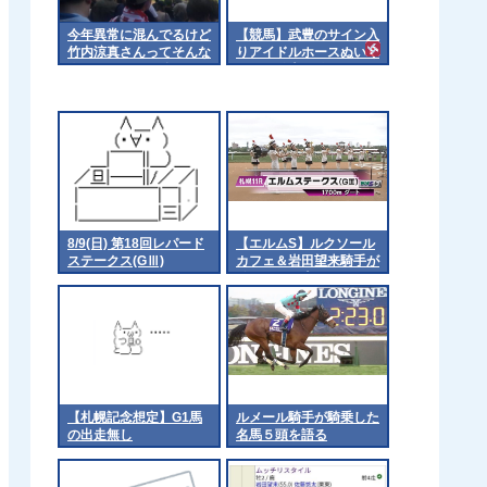
今年異常に混んでるけど
【競馬】武豊のサイン入
竹内涼真さんってそんな
りアイドルホースぬいぐ
人気あんの？ 他
るみが発売開始！ ディ
ープインパクト、キズ
ナ、ドウデュースのダー
ビー馬3頭 [冬月記者★]
8/9(日) 第18回レパード
【エルムS】ルクソール
ステークス(GⅢ)
カフェ＆岩田望来騎手が
ｷﾀ━━━━(ﾟ
∀ﾟ)━━━━!!
【札幌記念想定】G1馬
ルメール騎手が騎乗した
の出走無し
名馬５頭を語る