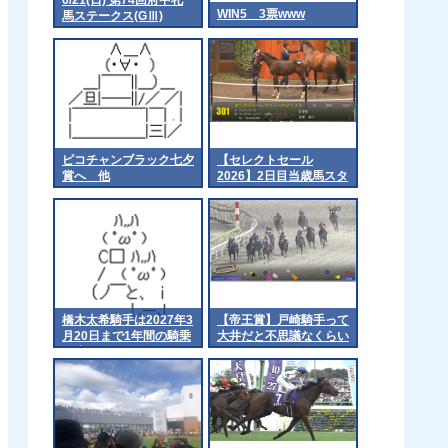
WIN5 3票www
馬ステークス(GⅢ)
part1
ピコチャンブラック七夕
【セレクトセール
賞へ 他
2026】2日目当歳馬スタ
ート
橋木太希騎手は2027年3
【帝王賞】戸崎騎手って
月20日まで1年間の騎乗
大井だと不思議なくらい
停止
巧いわよね 他