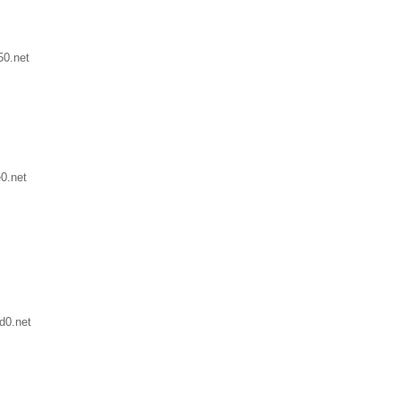
50.net
0.net
d0.net