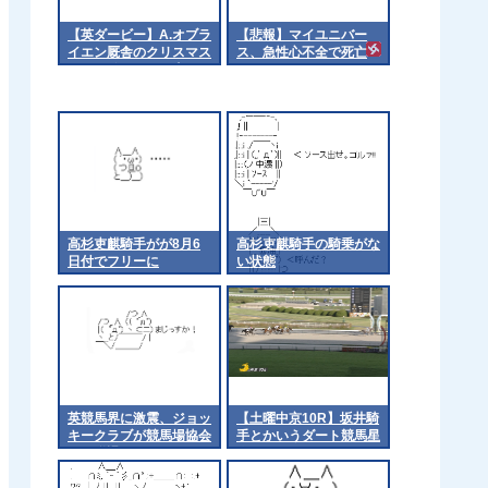
【英ダービー】A.オブラ
【悲報】マイユニバー
イエン厩舎のクリスマス
ス、急性心不全で死亡
デーがｷﾀ━━━━(ﾟ
∀ﾟ)━━━━!
高杉吏麒騎手がが8月6
高杉吏麒騎手の騎乗がな
日付でフリーに
い状態
英競馬界に激震、ジョッ
【土曜中京10R】坂井騎
キークラブが競馬場協会
手とかいうダート競馬星
から脱退
人