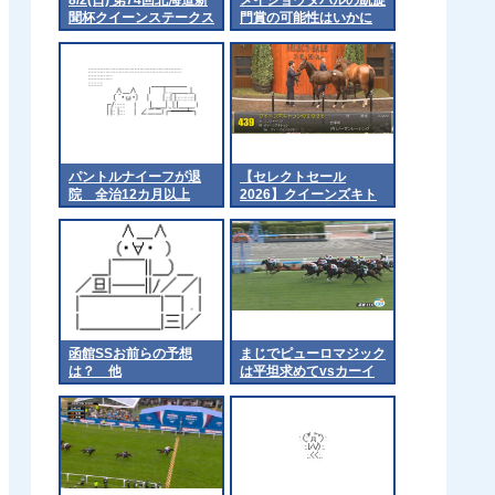
聞杯クイーンステークス
門賞の可能性はいかに
(GⅢ)
パントルナイーフが退
【セレクトセール
院 全治12カ月以上
2026】クイーンズキト
ゥンの2026（父エフフ
ォーリア）1億4千万円
で落札 他
函館SSお前らの予想
まじでピューロマジック
は？ 他
は平坦求めてvsカーイ
ンライジングをやれ