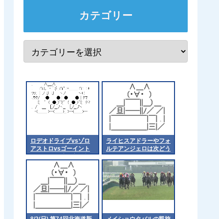
カテゴリー
ロデオドライブvsゾロ
ライヒスアドラーやフォ
アストロvsゴーイント
ルテアンジェロは次どう
ゥスカイ 激突！新潟記
すんだろうなあ 他
念
8/2(日) 第74回北海道新
メイショウタバルの凱旋