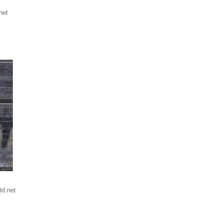
net
d.net