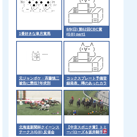
8/9(日) 第62回CBC賞
1番好きな皐月賞馬
(GⅢ) part1
元ジャンポケ・斉藤慎二
コックスプレート予備登
被告に懲役7年求刑
録発表、噂のあったカラ
ンダガンは登録無しで再
来日の可能性高まる
北海道新聞杯クイーンス
【中京スポニチ賞】トミ
テークス(GⅢ) 反省会
ーバローズ＆坂井騎手が