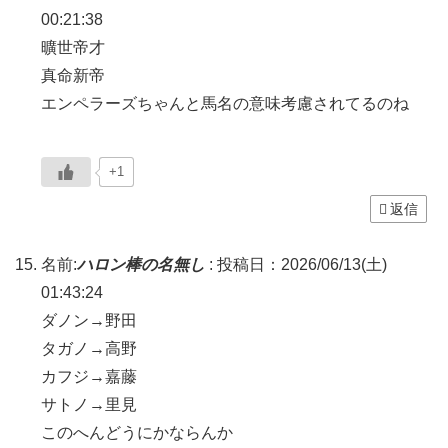
00:21:38
曠世帝才
真命新帝
エンペラーズちゃんと馬名の意味考慮されてるのね
+1
返信
名前:
ハロン棒の名無し
:
投稿日：2026/06/13(土)
01:43:24
ダノン→野田
タガノ→高野
カフジ→嘉藤
サトノ→里見
このへんどうにかならんか