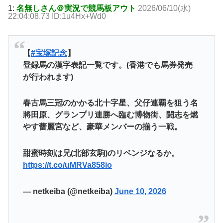
1:
名無しさん＠実況で競馬板アウト
2026/06/10(水)
22:04:08.73 ID:1u4Hx+Wd0
【
#宝塚記念
】
登録馬の漢字表記一覧です。(香港でも馬券発売
が行われます)
春古馬三冠のかかる北十字星、父仔連覇を狙う名
將田原、グランプリ連勝へ臨む博物街、闘志を燃
やす蕾麗宮など、豪華メンバーの揃う一戦。
甜蜜時刻は兄(北部玄駒)のリベンジなるか。
https://t.co/uMRVa858io
— netkeiba (@netkeiba)
June 10, 2026