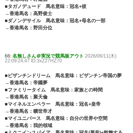
■タガノデュード 馬名意味：冠名+彼
→香港馬名：高野俊士
■ダノンデサイル 馬名意味：冠名+母名の一部
→香港馬名：野田分位
66:
名無しさん＠実況で競馬板アウト
2026/06/11(木)
22:09:24.47 ID:3xZ27HZ70
■ビザンチンドリーム 馬名意味：ビザンチン帝国の夢
→香港馬名：帝國夢
■ファミリータイム 馬名意味：家族との時間
→香港馬名：聚天倫
■マイネルエンペラー 馬名意味：冠名+皇帝
→香港馬名：曠世帝才
■マイユニバース 馬名意味：自分の世界や空間
→香港馬名：我的領域
■ミクニインスパイア 馬名意味：冠名(屋号)+鼓舞する