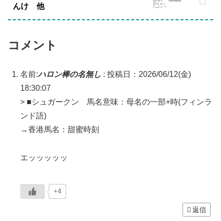
んけ 他
コメント
名前:
ハロン棒の名無し
:
投稿日：2026/06/12(金)
18:30:07
> ■シュガークン 馬名意味：母名の一部+時(フィンラ
ンド語)
→香港馬名：甜蜜時刻
エッッッッッ
+4
返信