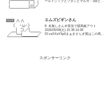
ールドシップとソダシとマルガ・3頭とも
オンオフの切り替えが早い・ゴルシはオ
フモードになると今浪さん一人で引っ張
って厩舎まで戻れた・...
エムズビギンさん
競走馬
8: 名無しさん＠実況で競馬板アウト
2026/05/09(土) 15:38:14.08
ID:vaSXaY6p0まぁきさらぎ賞はこの馬だ
け完璧に立ち回ってただけだしな9: 名無
しさん＠実況で競馬板アウト
2026/05/09(土) 15:...
スポンサーリンク