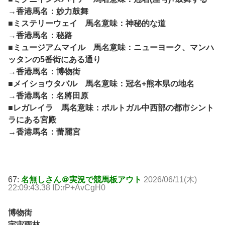
→香港馬名：妙力鼓舞
■ミステリーウェイ 馬名意味：神秘的な道
→香港馬名：秘路
■ミュージアムマイル 馬名意味：ニューヨーク、マンハ
ッタンの5番街にある通り
→香港馬名：博物街
■メイショウタバル 馬名意味：冠名+熊本県の地名
→香港馬名：名將田原
■レガレイラ 馬名意味：ポルトガル中西部の都市シント
ラにある宮殿
→香港馬名：蕾麗宮
67:
名無しさん＠実況で競馬板アウト
2026/06/11(木)
22:09:43.38 ID:rP+AvCgH0
博物街
宇宙雨林