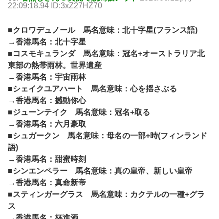
22:09:18.94 ID:3xZ27HZ70
■クロワデュノール 馬名意味：北十字星(フランス語)
→香港馬名：北十字星
■コスモキュランダ 馬名意味：冠名+オーストラリア北
東部の熱帯雨林。世界遺産
→香港馬名：宇宙雨林
■シェイクユアハート 馬名意味：心を揺さぶる
→香港馬名：撼動你心
■ジューンテイク 馬名意味：冠名+取る
→香港馬名：六月豪取
■シュガークン 馬名意味：母名の一部+時(フィンランド
語)
→香港馬名：甜蜜時刻
■シンエンペラー 馬名意味：真の皇帝、新しい皇帝
→香港馬名：真命新帝
■スティンガーグラス 馬名意味：カクテルの一種+グラ
ス
→香港馬名：杯進酒