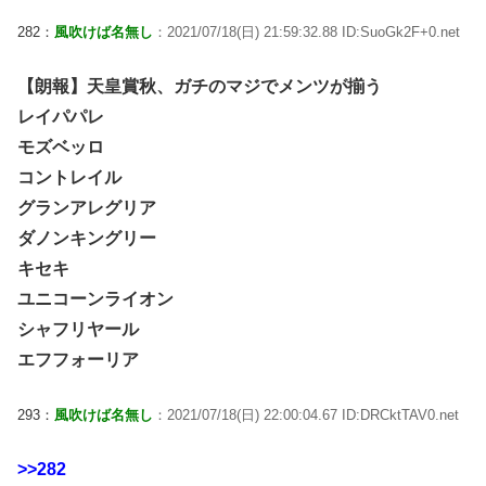
282：
風吹けば名無し
：2021/07/18(日) 21:59:32.88 ID:SuoGk2F+0.net
【朗報】天皇賞秋、ガチのマジでメンツが揃う
レイパパレ
モズベッロ
コントレイル
グランアレグリア
ダノンキングリー
キセキ
ユニコーンライオン
シャフリヤール
エフフォーリア
293：
風吹けば名無し
：2021/07/18(日) 22:00:04.67 ID:DRCktTAV0.net
>>282