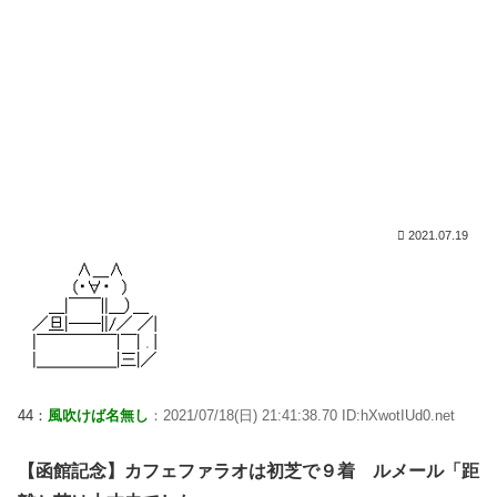
2021.07.19
44：
風吹けば名無し
：2021/07/18(日) 21:41:38.70 ID:hXwotIUd0.net
【函館記念】カフェファラオは初芝で９着 ルメール「距