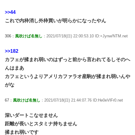
>>44
これで内枠消し外枠買いが明らかになったやん
306：
風吹けば名無し
：2021/07/18(日) 22:00:53.10 ID:+Jynw/NTM.net
>>182
カフェが揉まれ弱いのはずっと前から言われてるしそのへ
んはまあ
カフェというよりアメリカファラオ産駒が揉まれ弱いんや
がな
67：
風吹けば名無し
：2021/07/18(日) 21:44:07.76 ID:He0eVlFr0.net
深いダートこなせません
距離が長いとスタミナ持ちません
揉まれ弱いです