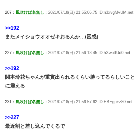
207：
風吹けば名無し
：2021/07/18(日) 21:55:06.75 ID:n3xvgMvUM.net
>>192
またメイショウオオゼキおるんか…(困惑)
227：
風吹けば名無し
：2021/07/18(日) 21:56:13.45 ID:hXwotIUd0.net
>>192
関本玲花ちゃんが重賞出られるくらい勝ってるらしいこと
に震える
231：
風吹けば名無し
：2021/07/18(日) 21:56:57.62 ID:EBEgp+z80.net
>>227
最近割と差し込んでくるで