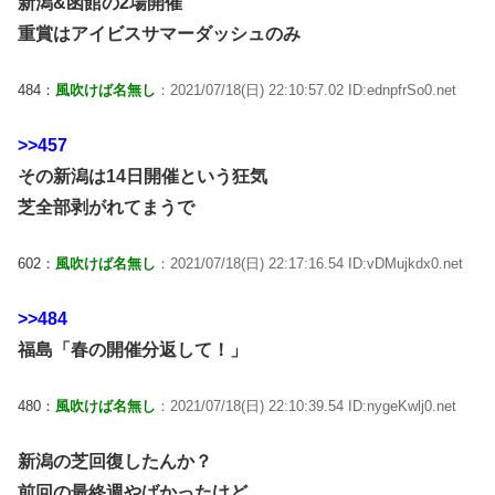
新潟&函館の2場開催
重賞はアイビスサマーダッシュのみ
484：
風吹けば名無し
：2021/07/18(日) 22:10:57.02 ID:ednpfrSo0.net
>>457
その新潟は14日開催という狂気
芝全部剥がれてまうで
602：
風吹けば名無し
：2021/07/18(日) 22:17:16.54 ID:vDMujkdx0.net
>>484
福島「春の開催分返して！」
480：
風吹けば名無し
：2021/07/18(日) 22:10:39.54 ID:nygeKwlj0.net
新潟の芝回復したんか？
前回の最終週やばかったけど