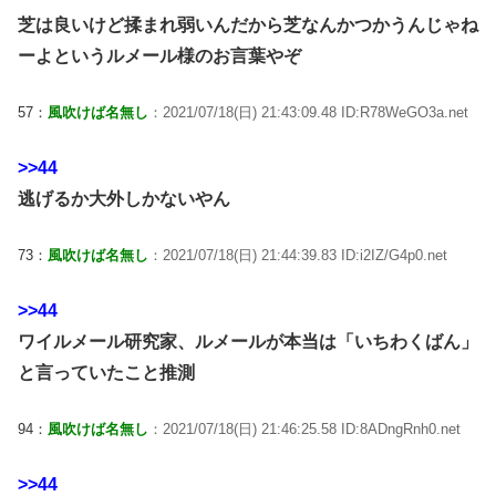
芝は良いけど揉まれ弱いんだから芝なんかつかうんじゃね
ーよというルメール様のお言葉やぞ
57：
風吹けば名無し
：2021/07/18(日) 21:43:09.48 ID:R78WeGO3a.net
>>44
逃げるか大外しかないやん
73：
風吹けば名無し
：2021/07/18(日) 21:44:39.83 ID:i2IZ/G4p0.net
>>44
ワイルメール研究家、ルメールが本当は「いちわくばん」
と言っていたこと推測
94：
風吹けば名無し
：2021/07/18(日) 21:46:25.58 ID:8ADngRnh0.net
>>44