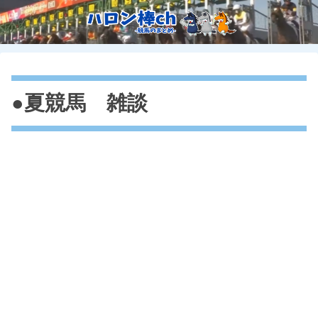
●夏競馬 雑談