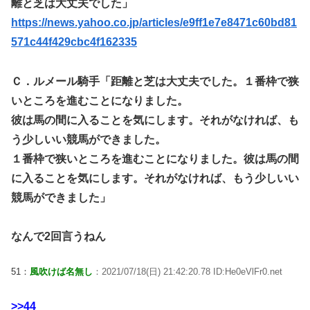
離と芝は大丈夫でした」
https://news.yahoo.co.jp/articles/e9ff1e7e8471c60bd81
571c44f429cbc4f162335
Ｃ．ルメール騎手「距離と芝は大丈夫でした。１番枠で狭
いところを進むことになりました。
彼は馬の間に入ることを気にします。それがなければ、も
う少しいい競馬ができました。
１番枠で狭いところを進むことになりました。彼は馬の間
に入ることを気にします。それがなければ、もう少しいい
競馬ができました」
なんで2回言うねん
51：
風吹けば名無し
：2021/07/18(日) 21:42:20.78 ID:He0eVlFr0.net
>>44