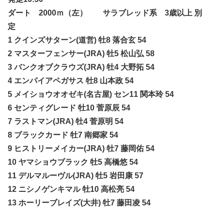
ダート 2000ｍ（左） サラブレッド系 3歳以上 別
定
1 クインズサターン(道営) 牡8 落合玄 54
2 マスターフェンサー(JRA) 牡5 松山弘 58
3 バンクオブクラウズ(JRA) 牡4 大野拓 54
4 エンパイアペガサス 牡8 山本政 54
5 メイショウオオゼキ(名古屋) セン11 関本玲 54
6 センティグレード 牡10 菅原辰 54
7 ラストマン(JRA) 牡4 菅原明 54
8 ブラックカード 牡7 南郷家 54
9 ヒストリーメイカー(JRA) 牡7 藤岡佑 54
10 ヤマショウブラック 牡5 高橋悠 54
11 デルマルーヴル(JRA) 牡5 岩田康 57
12 ニシノゲンキマル 牡10 高松亮 54
13 ホーリーブレイズ(大井) 牡7 藤田凌 54