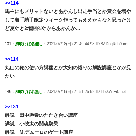
>>114
馬主にもメリットないとあかんし出走手当とか賞金を増や
して若手騎手限定ウィーク作ってもええかもなと思ったけ
ど夏やと3場開催やからあかんか…
131：
風吹けば名無し
：2021/07/18(日) 21:49:44.98 ID:8ADngRnh0.net
>>114
丸山の鞭の使い方講座とか大知の捲りの解説講座とかが見
たい
146：
風吹けば名無し
：2021/07/18(日) 21:51:26.92 ID:He0eVlFr0.net
>>131
解説 田中勝春のたたき合い講座
詳説 小牧太の闘魂騎乗
解説 M.デムーロのゲート講座