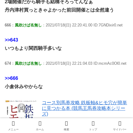
2場開催だから騎手も結構そろってんなぁ
丹内津村買っときゃよかった前回開催とは全然違う
666：
風吹けば名無し
：2021/07/18(日) 22:20:41.00 ID:7GNDixir0.net
>>643
いつもより関西騎手多いな
674：
風吹けば名無し
：2021/07/18(日) 22:21:04.03 ID:mcmAc0Ol0.net
>>666
小倉休みやからな
コース別馬券攻略 鉄板軸&ヒモ穴が簡単
に見つかる本 (競馬王馬券攻略本シリー
ズ)
posted with
AmaQuick
at 2021.07.19
メニュー
ホーム
検索
トップ
サイドバー