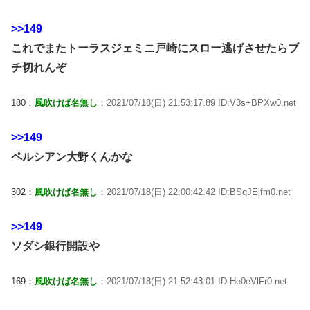
>>149
これでまたトーラスジェミニ戸崎にスロー逃げさせたらブ
チ切れんぞ
180：
風吹けば名無し
：2021/07/18(日) 21:53:17.89 ID:V3s+BPXw0.net
>>149
ペルシアン大野くんかな
302：
風吹けば名無し
：2021/07/18(日) 22:00:42.42 ID:BSqJEjfm0.net
>>149
ソダシ銀行開設や
169：
風吹けば名無し
：2021/07/18(日) 21:52:43.01 ID:He0eVlFr0.net