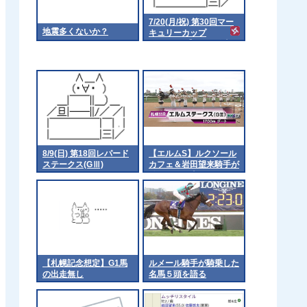
7/20(月/祝) 第30回マー
地震多くないか？
キュリーカップ
（Jpn3）【18:15発走予
定】
8/9(日) 第18回レパード
【エルムS】ルクソール
ステークス(GⅢ)
カフェ＆岩田望来騎手が
ｷﾀ━━━━(ﾟ
∀ﾟ)━━━━!!
【札幌記念想定】G1馬
ルメール騎手が騎乗した
の出走無し
名馬５頭を語る