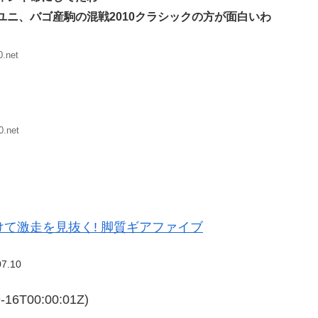
ニ、バゴ産駒の混戦2010クラシックの方が面白いわ
.net
0.net
て激走を見抜く! 脚質ギアファイブ
07.10
6T00:00:01Z)