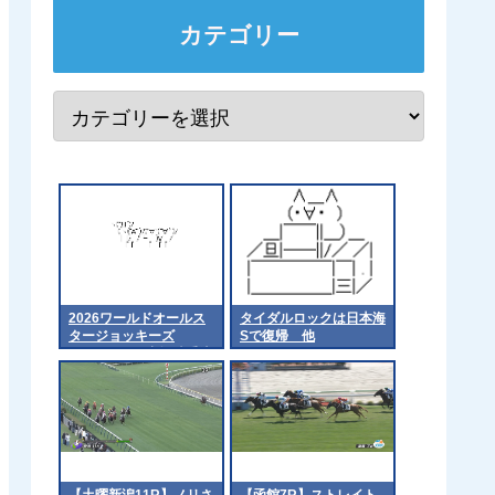
カテゴリー
2026ワールドオールス
タイダルロックは日本海
タージョッキーズ
Sで復帰 他
（WASJ）の出場騎手決
定！
【土曜新潟11R】ノリさ
【函館7R】ストレイト