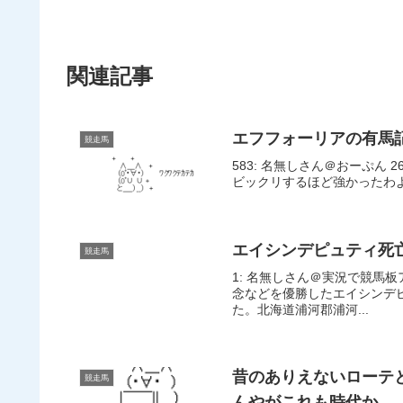
関連記事
エフフォーリアの有馬
競走馬
583: 名無しさん＠おーぷん 26/
ビックリするほど強かったわよね585:
エイシンデピュティ死
競走馬
1: 名無しさん＠実況で競馬板アウト 2
念などを優勝したエイシンデピ
た。北海道浦河郡浦河...
昔のありえないローテ
競走馬
んやがこれも時代か…