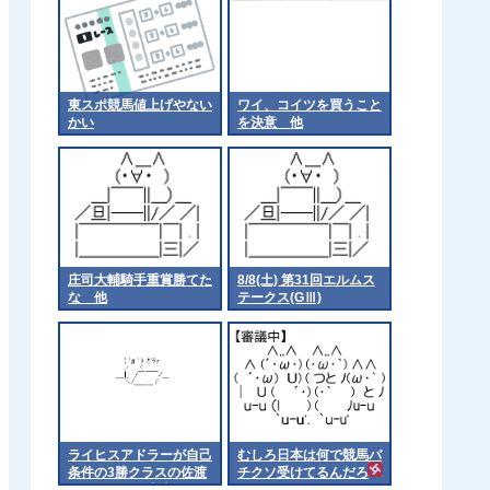
東スポ競馬値上げやない
ワイ、コイツを買うこと
かい
を決意 他
庄司大輔騎手重賞勝てた
8/8(土) 第31回エルムス
な 他
テークス(GⅢ)
ライヒスアドラーが自己
むしろ日本は何で競馬バ
条件の3勝クラスの佐渡
チクソ受けてるんだろ