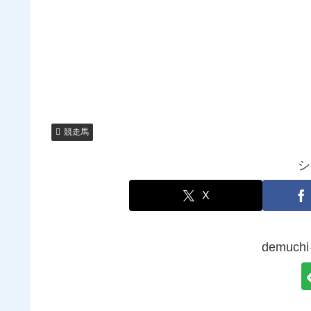
競走馬
シ
X
demuc