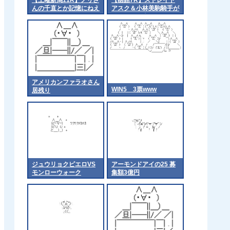
んの千直とか記憶にねえ
アスク＆小林美駒騎手が
な
ｷﾀ━━━━(ﾟ
∀ﾟ)━━━━!!
アメリカンファラオさん
WIN5 3票www
居残り
ジュウリョクピエロVS
アーモンドアイの25 募
モンローウォーク
集額3億円