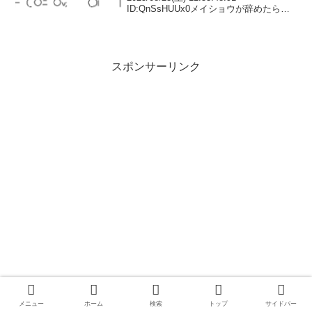
ID:QnSsHUUx0メイショウが辞めたら零
細牧場いくつも破綻する20: 名無しさん＠
実況で競馬板アウト 2025/08/23(土)
12:00:3...
スポンサーリンク
メニュー
ホーム
検索
トップ
サイドバー