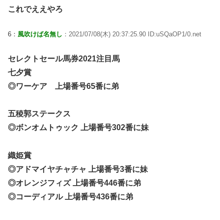
これでええやろ
6：
風吹けば名無し
：2021/07/08(木) 20:37:25.90 ID:uSQaOP1/0.net
セレクトセール馬券2021注目馬
七夕賞
◎ワーケア 上場番号65番に弟
五稜郭ステークス
◎ボンオムトゥック 上場番号302番に妹
織姫賞
◎アドマイヤチャチャ 上場番号3番に妹
◎オレンジフィズ 上場番号446番に弟
◎コーディアル 上場番号436番に弟