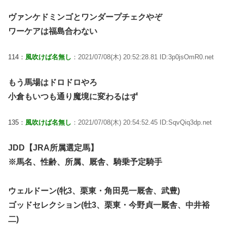
ヴァンケドミンゴとワンダープチェクやぞ
ワーケアは福島合わない
114：
風吹けば名無し
：2021/07/08(木) 20:52:28.81 ID:3p0jsOmR0.net
もう馬場はドロドロやろ
小倉もいつも通り魔境に変わるはず
135：
風吹けば名無し
：2021/07/08(木) 20:54:52.45 ID:SqvQiq3dp.net
JDD【JRA所属選定馬】
※馬名、性齢、所属、厩舎、騎乗予定騎手
ウェルドーン(牝3、栗東・角田晃一厩舎、武豊)
ゴッドセレクション(牡3、栗東・今野貞一厩舎、中井裕
二)