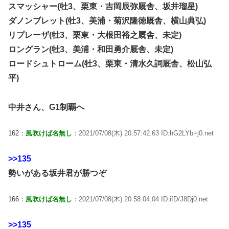
スマッシャー(牡3、栗東・吉岡辰弥厩舎、坂井瑠星)
ダノンブレット(牡3、美浦・菊沢隆徳厩舎、横山典弘)
リプレーザ(牡3、栗東・大根田裕之厩舎、未定)
ロングラン(牡3、美浦・和田勇介厩舎、未定)
ロードシュトローム(牡3、栗東・清水久詞厩舎、松山弘
平)
中井さん、G1制覇へ
162：
風吹けば名無し
：2021/07/08(木) 20:57:42.63 ID:hG2LYb+j0.net
>>135
勢いがある坂井君が勝つぞ
166：
風吹けば名無し
：2021/07/08(木) 20:58:04.04 ID:ifD/J8Dj0.net
>>135