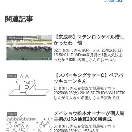
demuchi
関連記事
【京成杯】マテンロウゲイル惜し
その他2026
かったわ 他
827: 名無しさん＠おーぷん 26/01/18(日)
15:50:01 ID:WDma皐月賞の1番人気決ま
ったか？838: 名無しさん＠おーぷん
26/01/18(日) 15:50:21 ID:qJiP>>827共同
通信杯1着が1人気やぞ...
【スパーキングサマーC】ベアバ
競走馬
ッキューンさん
1: 名無しさん＠実況で競馬板アウト
2025/08/26(火) 20:16:37.78 ID:VWI11FTI0
しんがり大敗5: 名無しさん＠実況で競馬
板アウト 2025/08/26(火) 20:18:44.96
ID:yRC6fyCj0...
メイショウ松本オーナーが個人馬
競走馬
主初のJRA通算2000勝達成
5: 名無しさん＠実況で競馬板アウト
2025/08/23(土) 11:53:48.91