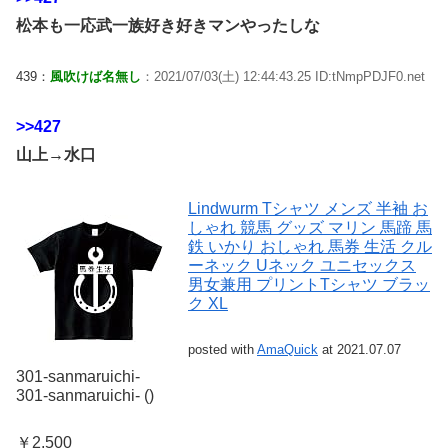
松本も一応武一族好き好きマンやったしな
439：
風吹けば名無し
：2021/07/03(土) 12:44:43.25 ID:tNmpPDJF0.net
>>427
山上→水口
Lindwurm Tシャツ メンズ 半袖 お
しゃれ 競馬 グッズ マリン 馬蹄 馬
鉄 いかり おしゃれ 馬券 生活 クル
ーネック Uネック ユニセックス
男女兼用 プリントTシャツ ブラッ
ク XL
posted with
AmaQuick
at 2021.07.07
301-sanmaruichi-
301-sanmaruichi- ()
￥2,500