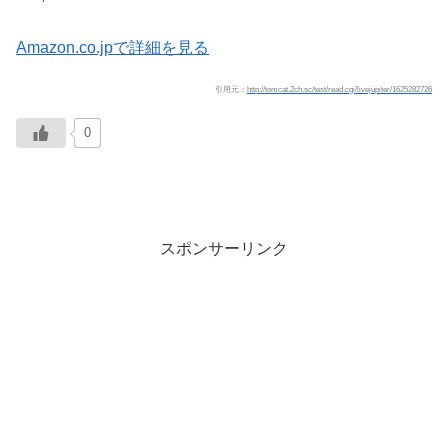
Amazon.co.jpで詳細を見る
引用元：
http://tomcat.2ch.sc/test/read.cgi/livejupiter/1625282726
0
スポンサーリンク