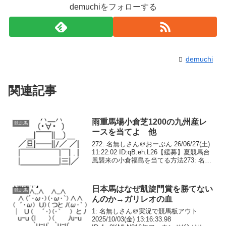
demuchiをフォローする
demuchi
関連記事
雨重馬場小倉芝1200の九州産レ
競走馬
ースを当てよ 他
272: 名無しさん＠おーぷん 26/06/27(土)
11:22:02 ID:qB.eh.L26【緩募】夏競馬台
風襲来の小倉福島を当てる方法273: 名無
しさん＠おーぷん 26/06/27(土) 11:22:23
ID:nT.hb.L10...
日本馬はなぜ凱旋門賞を勝てない
競走馬
んのか→ガリレオの血
1: 名無しさん＠実況で競馬板アウト
2025/10/03(金) 13:16:33.98