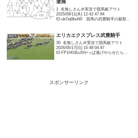
逮捕
1: 名無しさん＠実況で競馬板アウト
2025/09/11(木) 12:42:47.84
ID:ukOq8buN0 競馬の武豊騎手の親類の
調教師になりすまし、馬券購入代の名目
で現金をだまし取ったとして、京都府警
東山署は11日、詐欺の疑いで、...
エリカエクスプレス武豊騎手
競走馬
30: 名無しさん＠実況で競馬板アウト
2026/05/17(日) 15:48:04.97
ID:FP1HGBoJ0やっぱ逃げやらせたら上
手いわ40: 名無しさん＠実況で競馬板アウ
ト 2026/05/17(日) 15:48:56.09 ID...
スポンサーリンク