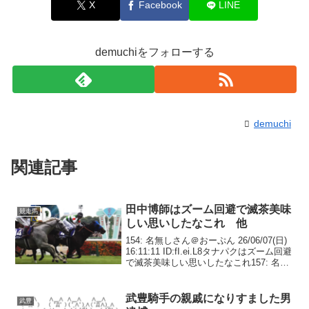
X
Facebook
LINE
demuchiをフォローする
demuchi
関連記事
田中博師はズーム回避で滅茶美味
競走馬
しい思いしたなこれ 他
154: 名無しさん＠おーぷん 26/06/07(日)
16:11:11 ID:fI.ei.L8タナパクはズーム回避
で滅茶美味しい思いしたなこれ157: 名無
しさん＠おーぷん 26/06/07(日) 16:11:28
ID:9z.vr.L2...
武豊騎手の親戚になりすました男
武豊