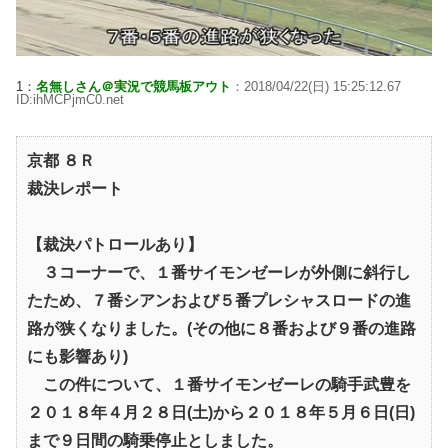
1：
名無しさん＠実況で競馬板アウト
：2018/04/22(日) 15:25:12.67
ID:ihMCPjmC0.net
京都 ８Ｒ
裁決レポート
【裁決パトロールあり】
３コーナーで、１番サイモンゼーレが外側に斜行し
たため、７番シアンおよび５番プレシャスロードの進
路が狭くなりました。(その他に８番および９番の進路
にも影響あり)
この件について、１番サイモンゼーレの騎手武豊を
２０１８年４月２８日(土)から２０１８年５月６日(日)
まで９日間の騎乗停止としました。