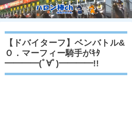
【ドバイターフ】ベンバトル&
Ｏ．マーフィー騎手がｷﾀ
━━━━(ﾟ∀ﾟ)━━━━!!