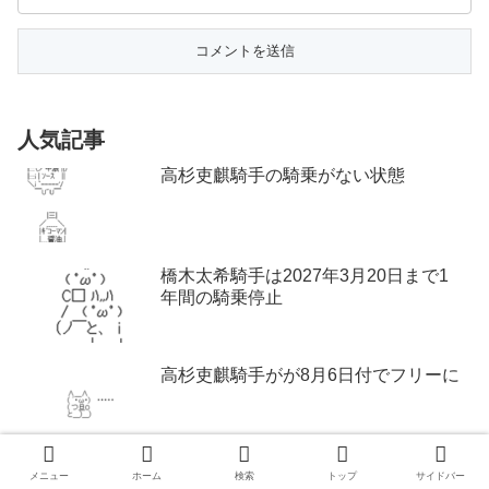
人気記事
高杉吏麒騎手の騎乗がない状態
橋木太希騎手は2027年3月20日まで1
年間の騎乗停止
高杉吏麒騎手がが8月6日付でフリーに
ヴェルテンベルク「早かった」 マスカ
メニュー
ホーム
検索
トップ
サイドバー