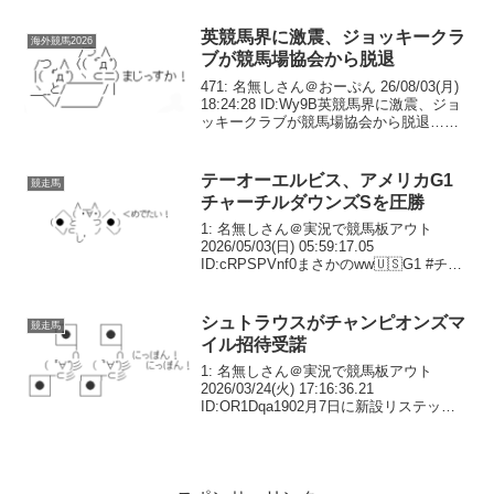
英競馬界に激震、ジョッキークラ
海外競馬2026
ブが競馬場協会から脱退
471: 名無しさん＠おーぷん 26/08/03(月)
18:24:28 ID:Wy9B英競馬界に激震、ジョ
ッキークラブが競馬場協会から脱退…新
団体設立へイギリス競馬大事になってる
やんけ472: 名無しさん＠おーぷん
26/08/03(月)...
テーオーエルビス、アメリカG1
競走馬
チャーチルダウンズSを圧勝
1: 名無しさん＠実況で競馬板アウト
2026/05/03(日) 05:59:17.05
ID:cRPSPVnf0まさかのww🇺🇸G1 #チャ
ーチルダウンズS1着 テーオーエルビス2
着 ディスラプター🎌テーオーエルビスが
道中5、6番手追走か...
シュトラウスがチャンピオンズマ
競走馬
イル招待受諾
1: 名無しさん＠実況で競馬板アウト
2026/03/24(火) 17:16:36.21
ID:OR1Dqa1902月7日に新設リステッド
のアブダビゴールドカップを制したシュ
トラウス（牡5＝武井、父モーリス）は、
香港チャンピオンズマイル（4...