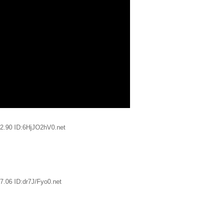
2.90 ID:6HjJO2hV0.net
.06 ID:dr7J/Fyo0.net