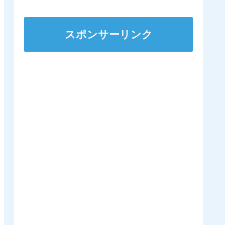
ステークスに出走
スポンサーリンク