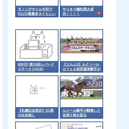
ダノンデサイル今回で
サリオス種牡馬大成
G1の3着最多タイらしい
功！！！！
で
8/9(日) 第18回レパード
【エルムS】ルクソール
ステークス(GⅢ)
カフェ＆岩田望来騎手が
ｷﾀ━━━━(ﾟ
∀ﾟ)━━━━!!
【札幌記念想定】G1馬
ルメール騎手が騎乗した
の出走無し
名馬５頭を語る