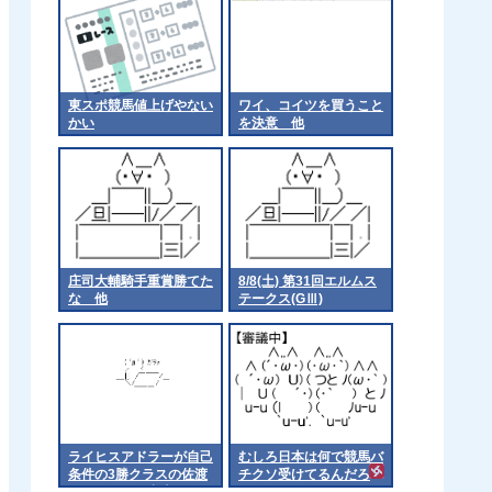
東スポ競馬値上げやない
ワイ、コイツを買うこと
かい
を決意 他
庄司大輔騎手重賞勝てた
8/8(土) 第31回エルムス
な 他
テークス(GⅢ)
ライヒスアドラーが自己
むしろ日本は何で競馬バ
条件の3勝クラスの佐渡
チクソ受けてるんだろ