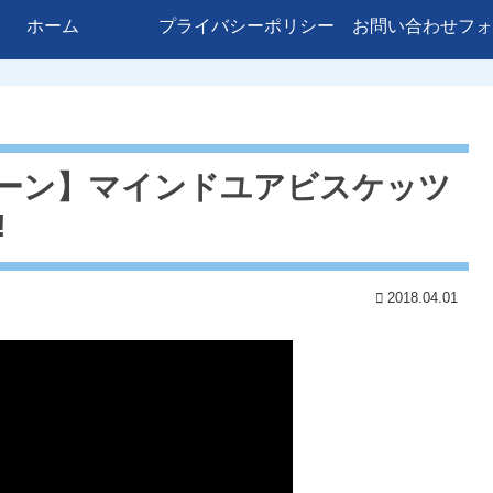
ホーム
プライバシーポリシー
お問い合わせフォ
ヒーン】マインドユアビスケッツ
!
2018.04.01