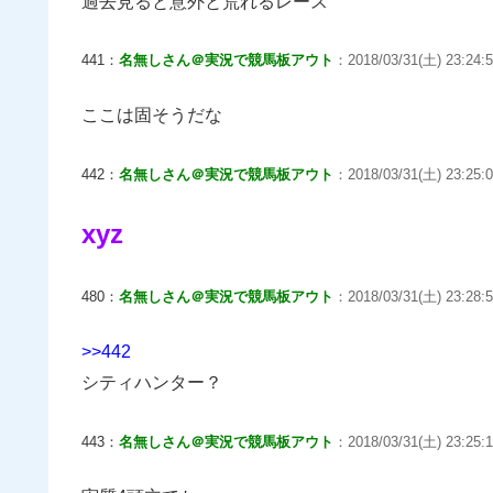
過去見ると意外と荒れるレース
441：
名無しさん＠実況で競馬板アウト
：2018/03/31(土) 23:24:5
ここは固そうだな
442：
名無しさん＠実況で競馬板アウト
：2018/03/31(土) 23:25:0
xyz
480：
名無しさん＠実況で競馬板アウト
：2018/03/31(土) 23:28:5
>>442
シティハンター？
443：
名無しさん＠実況で競馬板アウト
：2018/03/31(土) 23:25:1