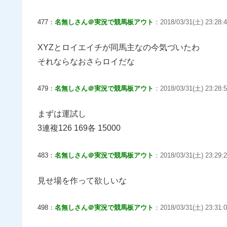
477：
名無しさん＠実況で競馬板アウト
：2018/03/31(土) 23:28:4
XYZとロイエイチが同馬主なの今気づいたわ
それならなおさらロイだな
479：
名無しさん＠実況で競馬板アウト
：2018/03/31(土) 23:28:5
まずは運試し
3連複126 169各 15000
483：
名無しさん＠実況で競馬板アウト
：2018/03/31(土) 23:29:2
見せ場を作って欲しいな
498：
名無しさん＠実況で競馬板アウト
：2018/03/31(土) 23:31:0