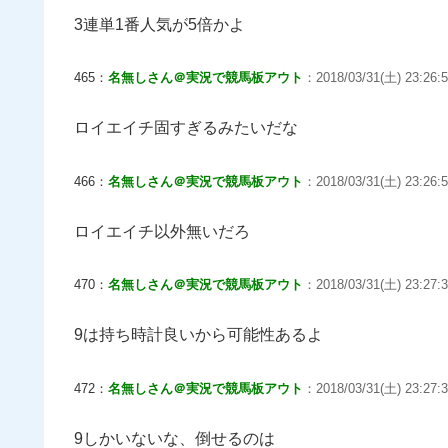
3連単1番人気が5倍かよ
465：
名無しさん＠実況で競馬板アウト
：2018/03/31(土) 23:26:5
ロイエイチ固すぎるみたいだな
466：
名無しさん＠実況で競馬板アウト
：2018/03/31(土) 23:26:
ロイエイチ以外無いだろ
470：
名無しさん＠実況で競馬板アウト
：2018/03/31(土) 23:27:3
9は持ち時計良いから可能性あるよ
472：
名無しさん＠実況で競馬板アウト
：2018/03/31(土) 23:27:3
9しかいないな、倒せるのは