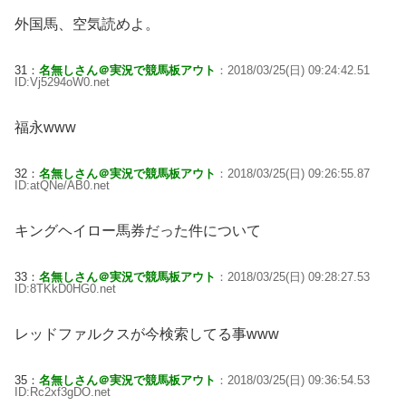
外国馬、空気読めよ。
31：
名無しさん＠実況で競馬板アウト
：2018/03/25(日) 09:24:42.51
ID:Vj5294oW0.net
福永www
32：
名無しさん＠実況で競馬板アウト
：2018/03/25(日) 09:26:55.87
ID:atQNe/AB0.net
キングヘイロー馬券だった件について
33：
名無しさん＠実況で競馬板アウト
：2018/03/25(日) 09:28:27.53
ID:8TKkD0HG0.net
レッドファルクスが今検索してる事www
35：
名無しさん＠実況で競馬板アウト
：2018/03/25(日) 09:36:54.53
ID:Rc2xf3gDO.net