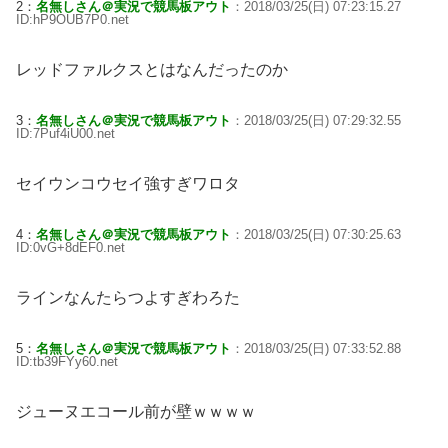
2：
名無しさん＠実況で競馬板アウト
：2018/03/25(日) 07:23:15.27
ID:hP9OUB7P0.net
レッドファルクスとはなんだったのか
3：
名無しさん＠実況で競馬板アウト
：2018/03/25(日) 07:29:32.55
ID:7Puf4iU00.net
セイウンコウセイ強すぎワロタ
4：
名無しさん＠実況で競馬板アウト
：2018/03/25(日) 07:30:25.63
ID:0vG+8dEF0.net
ラインなんたらつよすぎわろた
5：
名無しさん＠実況で競馬板アウト
：2018/03/25(日) 07:33:52.88
ID:tb39FYy60.net
ジューヌエコール前が壁ｗｗｗｗ