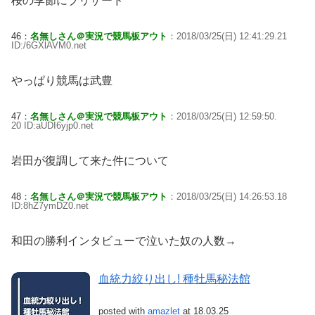
桜の季節にブリザード
46：
名無しさん＠実況で競馬板アウト
：2018/03/25(日) 12:41:29.21
ID:/6GXlAVM0.net
やっぱり競馬は武豊
47：
名無しさん＠実況で競馬板アウト
：2018/03/25(日) 12:59:50.
20 ID:aUDI6yjp0.net
岩田が復調して来た件について
48：
名無しさん＠実況で競馬板アウト
：2018/03/25(日) 14:26:53.18
ID:8hZ7ymDZ0.net
和田の勝利インタビューで泣いた奴の人数→
血統力絞り出し! 種牡馬秘法館
posted with
amazlet
at 18.03.25