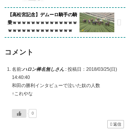
【高松宮記念】デムーロ騎手の騎
乗ｗｗｗｗｗｗｗｗｗｗｗｗｗｗ
ｗｗｗｗｗｗｗｗｗｗｗｗｗｗ
コメント
名前:
ハロン棒名無しさん
:
投稿日：2018/03/25(日)
14:40:40
和田の勝利インタビューで泣いた奴の人数
↑これやな
0
返信