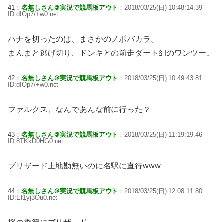
41：
名無しさん＠実況で競馬板アウト
：2018/03/25(日) 10:48:14.39
ID:dIOp7/+w0.net
ハナを切ったのは、まさかのノボバカラ。
まんまと逃げ切り、ドンキとの前走ダート組のワンツー。
42：
名無しさん＠実況で競馬板アウト
：2018/03/25(日) 10:49:43.81
ID:dIOp7/+w0.net
ファルクス、なんであんな前に行った？
43：
名無しさん＠実況で競馬板アウト
：2018/03/25(日) 11:19:19.46
ID:8TKkD0HG0.net
ブリザード土地勘無いのに名駅に直行www
44：
名無しさん＠実況で競馬板アウト
：2018/03/25(日) 12:08:11.80
ID:Ef1yj3Ou0.net