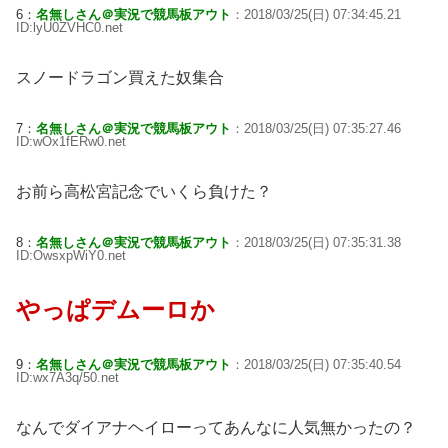
6：
名無しさん＠実況で競馬板アウト
：2018/03/25(日) 07:34:45.21
ID:lyU0ZVHC0.net
スノードラゴン買えた奴集合
7：
名無しさん＠実況で競馬板アウト
：2018/03/25(日) 07:35:27.46
ID:wOx1fERw0.net
お前ら高松宮記念でいくら負けた？
8：
名無しさん＠実況で競馬板アウト
：2018/03/25(日) 07:35:31.38
ID:OwsxpWiY0.net
やっぱデムーロか
9：
名無しさん＠実況で競馬板アウト
：2018/03/25(日) 07:35:40.54
ID:wx7A3q/50.net
なんでダイアナヘイローってあんなに人気無かったの？