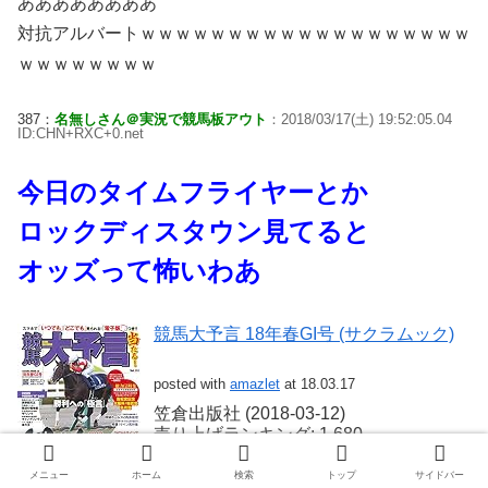
ああああああああ
対抗アルバートｗｗｗｗｗｗｗｗｗｗｗｗｗｗｗｗｗｗｗ
ｗｗｗｗｗｗｗｗ
387：
名無しさん＠実況で競馬板アウト
：2018/03/17(土) 19:52:05.04
ID:CHN+RXC+0.net
今日のタイムフライヤーとか
ロックディスタウン見てると
オッズって怖いわあ
競馬大予言 18年春GI号 (サクラムック)
posted with
amazlet
at 18.03.17
笠倉出版社 (2018-03-12)
売り上げランキング: 1,680
Amazon.co.jpで詳細を見る
メニュー
ホーム
検索
トップ
サイドバー