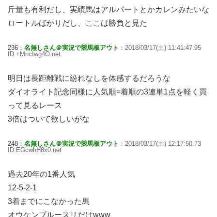
斤量も有利だし、実績馬はアルバートとかカレンみたいな
ロートルばかりだし、ここは勝負と見た
236：
名無しさん＠実況で競馬板アウト
：2018/03/17(土) 11:41:47.95
ID:+MncIwg4O.net
明日は長距離戦に紛れなしを体感するだろうな
ダイオライト記念同様に人気順=着順の3連単1点を軽く買
って見るレース
3倍はついて欲しいがな
248：
名無しさん＠実況で競馬板アウト
：2018/03/17(土) 12:17:50.73
ID:EGcwhH8x0.net
過去20年の1番人気
12-5-2-1
3着までにこなかった馬
オウケンブルースリだけwww