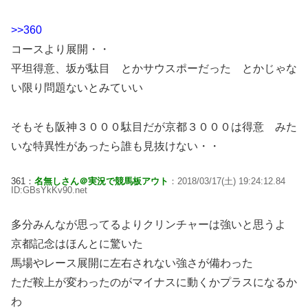
>>360
コースより展開・・
平坦得意、坂が駄目 とかサウスポーだった とかじゃな
い限り問題ないとみていい
そもそも阪神３０００駄目だが京都３０００は得意 みた
いな特異性があったら誰も見抜けない・・
361：
名無しさん＠実況で競馬板アウト
：2018/03/17(土) 19:24:12.84
ID:GBsYkKv90.net
多分みんなが思ってるよりクリンチャーは強いと思うよ
京都記念はほんとに驚いた
馬場やレース展開に左右されない強さが備わった
ただ鞍上が変わったのがマイナスに動くかプラスになるか
わ