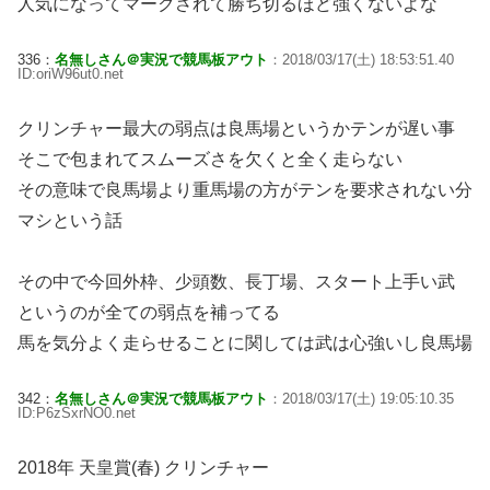
人気になってマークされて勝ち切るほど強くないよな
336：
名無しさん＠実況で競馬板アウト
：2018/03/17(土) 18:53:51.40
ID:oriW96ut0.net
クリンチャー最大の弱点は良馬場というかテンが遅い事
そこで包まれてスムーズさを欠くと全く走らない
その意味で良馬場より重馬場の方がテンを要求されない分
マシという話
その中で今回外枠、少頭数、長丁場、スタート上手い武
というのが全ての弱点を補ってる
馬を気分よく走らせることに関しては武は心強いし良馬場
342：
名無しさん＠実況で競馬板アウト
：2018/03/17(土) 19:05:10.35
ID:P6zSxrNO0.net
2018年 天皇賞(春) クリンチャー