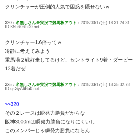
クリンチャーが圧倒的人気で困惑を隠せないｗ
320：
名無しさん＠実況で競馬板アウト
：2018/03/17(土) 18:31:24.31
ID:K5bR0RhD0.net
クリンチャー1.6倍ってｗ
冷静に考えてみよう
重馬場２戦好走してるけど、セントライト9着・ダービー
13着だぜ
325：
名無しさん＠実況で競馬板アウト
：2018/03/17(土) 18:35:32.78
ID:qsGyA6Ba0.net
>>320
その２レースは瞬発力勝負だからな
阪神3000mは瞬発力勝負になりにくいし
このメンバーじゃ瞬発力勝負にならん