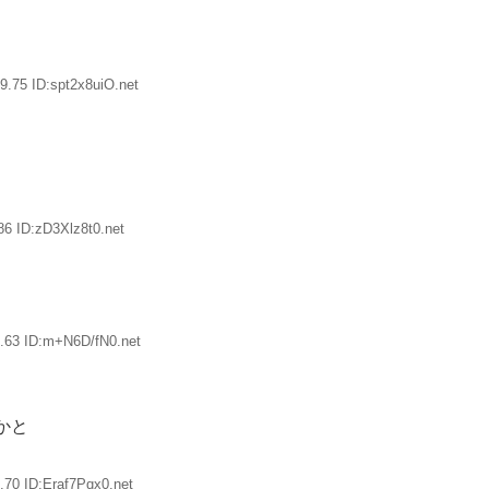
9.75 ID:spt2x8uiO.net
6 ID:zD3Xlz8t0.net
.63 ID:m+N6D/fN0.net
かと
.70 ID:Eraf7Pqx0.net