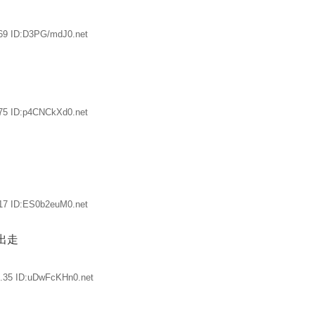
69 ID:D3PG/mdJ0.net
75 ID:p4CNCkXd0.net
17 ID:ES0b2euM0.net
出走
2.35 ID:uDwFcKHn0.net