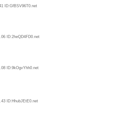
41 ID:GfBSV96T0.net
.06 ID:2heQD4FD0.net
.08 ID:9kOgvYhh0.net
.43 ID:HhubJEtE0.net