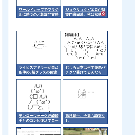
ワールドカップでブラジ
ジュウリョクピエロが凱
ルに勝つのと凱旋門賞勝
旋門賞回避、秋は秋華賞
つのってどっちが難しい
からエリザベス女王杯へ
の？
ライヒスアドラーが自己
むしろ日本は何で競馬バ
条件の3勝クラスの佐渡
チクソ受けてるんだろ
ステークスに出走
モンローウォーク戸崎騎
高杉騎手、今週も騎乗な
手とのコンビ復活でロー
し
ズSへ 他