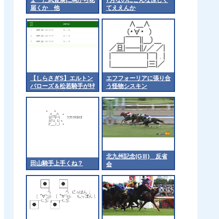
届くか 他
てええんか
【しらさぎS】エルトン
エフフォーリアに張り合
バローズ＆松若騎手がｷﾀ
う怪物シスキン
━━━━(ﾟ∀ﾟ)━━━━!!
北九州記念(GⅢ) 反省
田山騎手上手くね？
会