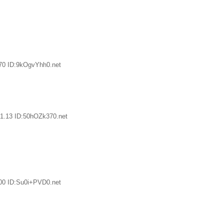
70 ID:9kOgvYhh0.net
1.13 ID:50hOZk370.net
00 ID:Su0i+PVD0.net