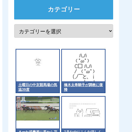
カテゴリー
土曜日の中京競馬場の気
橋木太希騎手が調教に復
温39度
帰
まーた武豊展に馬から花
7月なのにこんな涼しく