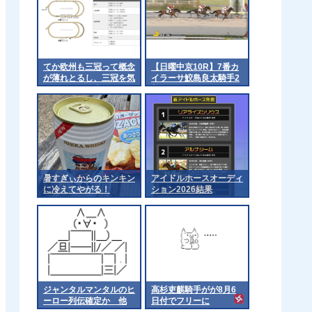
てか欧州も三冠って概念
【日曜中京10R】7番カ
が薄れとるし、三冠を気
イラーサ鮫島良太騎手2
にするのは日本くらいに
着
なるんやろか 他
暑すぎぃからのキンキン
アイドルホースオーディ
に冷えてやがる！
ション2026結果
ジャンタルマンタルのヒ
高杉吏麒騎手がが8月6
ーロー列伝確定か 他
日付でフリーに