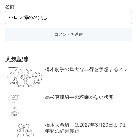
名前
人気記事
橋木騎手の重大な非行を予想するスレ
高杉吏麒騎手の騎乗がない状態
橋木太希騎手は2027年3月20日まで1
年間の騎乗停止