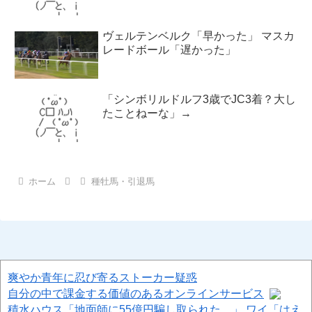
ヴェルテンベルク「早かった」 マスカ
レードボール「遅かった」
「シンボリルドルフ3歳でJC3着？大し
たことねーな」→
ホーム
種牡馬・引退馬
爽やか青年に忍び寄るストーカー疑惑
自分の中で課金する価値のあるオンラインサービス
積水ハウス「地面師に55億円騙し取られた…」 ワイ「はえ