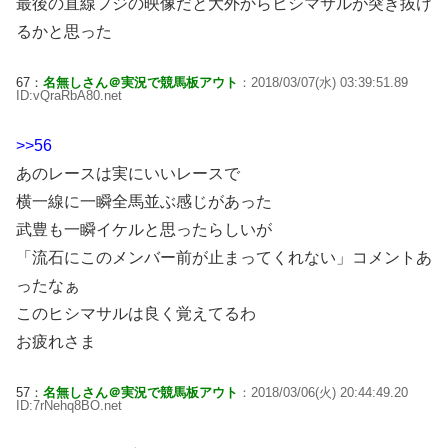
最後の直線フジの映像だと大外からヒシマサルが突き抜け
るかと思った
67：
名無しさん＠実況で競馬板アウト
：2018/03/07(水) 03:39:51.89
ID:vQraRbA80.net
>>56
あのレースは実にいいレースで
横一線に一瞬全馬並ぶ感じがあった
武豊も一瞬イケルと思ったらしいが
「流石にこのメンバー前が止まってくれない」コメントあ
ったなぁ
このヒシマサルは良く覚えてるわ
お疲れさま
57：
名無しさん＠実況で競馬板アウト
：2018/03/06(火) 20:44:49.20
ID:7rNehq8BO.net