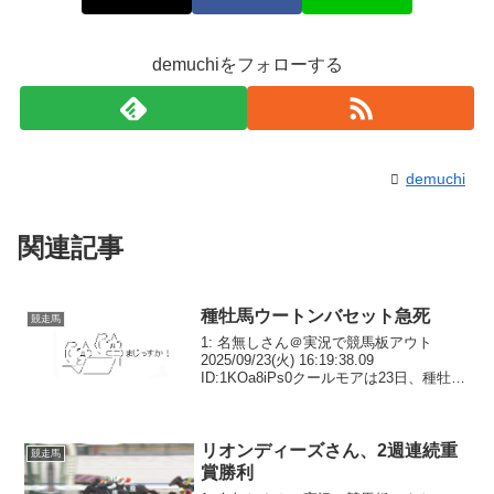
demuchiをフォローする
demuchi
関連記事
種牡馬ウートンバセット急死
競走馬
1: 名無しさん＠実況で競馬板アウト
2025/09/23(火) 16:19:38.09
ID:1KOa8iPs0クールモアは23日、種牡馬
ウートンバセットの急死をホームページ
で発表した。17歳だった。シャトル先の
南半球オーストラリアで窒息...
リオンディーズさん、2週連続重
競走馬
賞勝利