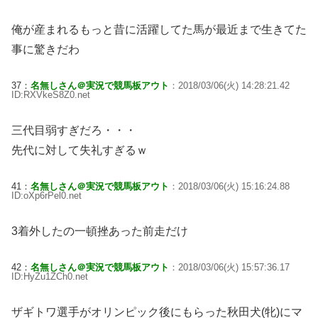
俺が産まれるもっと昔に活躍してた馬が最近まで生きてた
事に驚きだわ
37：
名無しさん＠実況で競馬板アウト
：2018/03/06(火) 14:28:21.42
ID:RXVkeS8Z0.net
三代目弱すぎだろ・・・
先代に対して失礼すぎるｗ
41：
名無しさん＠実況で競馬板アウト
：2018/03/06(火) 15:16:24.88
ID:oXp6rPel0.net
3着外したの一頓挫あった前走だけ
42：
名無しさん＠実況で競馬板アウト
：2018/03/06(火) 15:57:36.17
ID:HyZu1ZCh0.net
ザギトワ選手がオリンピック後にもらった秋田犬(牝)にマ