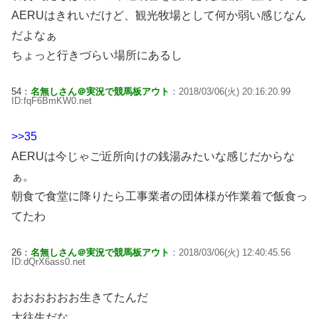
AERUはきれいだけど、観光牧場として何か弱い感じなん
だよなぁ
ちょっと行きづらい場所にあるし
54：
名無しさん＠実況で競馬板アウト
：2018/03/06(火) 20:16:20.99
ID:fqF6BmKW0.net
>>35
AERUは今じゃご近所向けの銭湯みたいな感じだからな
ぁ。
朝食で食堂に降りたら工事業者の団体様が作業着で飯食っ
てたわ
26：
名無しさん＠実況で競馬板アウト
：2018/03/06(火) 12:40:45.56
ID:dQrX6ass0.net
おおおおおお生きてたんだ
大往生だな