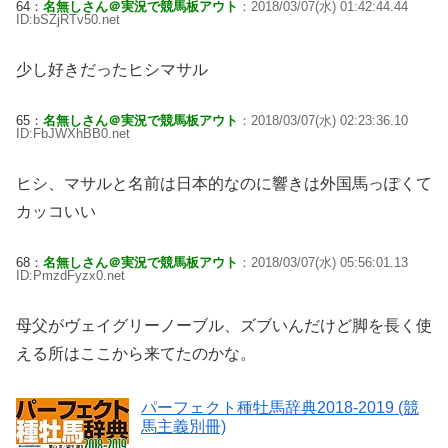
64：
名無しさん＠実況で競馬板アウト
：2018/03/07(水) 01:42:44.44
ID:bSZjRTv50.net
少し好きだったヒシマサル
65：
名無しさん＠実況で競馬板アウト
：2018/03/07(水) 02:23:36.10
ID:FbJWXhBB0.net
ヒシ、マサルと名前は日本的なのに響きは外国馬っぽくて
カッコいい
68：
名無しさん＠実況で競馬板アウト
：2018/03/07(水) 05:56:01.13
ID:PmzdFyzx0.net
母父がヴェイグリーノーブル、ズブいんだけど脚を長く使
える所はここから来てたのかな。
パーフェクト種牡馬辞典2018-2019 (競
馬主義別冊)