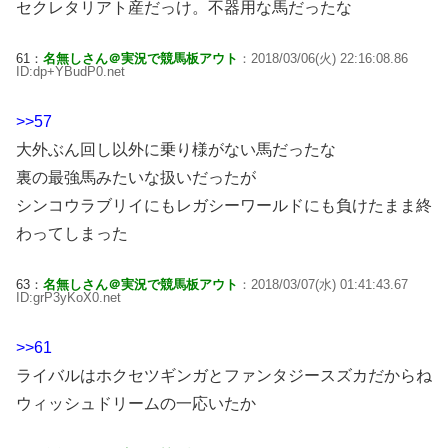
セクレタリアト産だっけ。不器用な馬だったな
61：
名無しさん＠実況で競馬板アウト
：2018/03/06(火) 22:16:08.86
ID:dp+YBudP0.net
>>57
大外ぶん回し以外に乗り様がない馬だったな
裏の最強馬みたいな扱いだったが
シンコウラブリイにもレガシーワールドにも負けたまま終
わってしまった
63：
名無しさん＠実況で競馬板アウト
：2018/03/07(水) 01:41:43.67
ID:grP3yKoX0.net
>>61
ライバルはホクセツギンガとファンタジースズカだからね
ウィッシュドリームの一応いたか