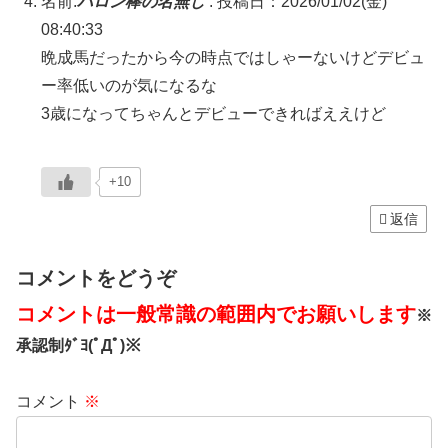
名前:
ハロン棒の名無し
:
投稿日：2026/01/02(金)
08:40:33
晩成馬だったから今の時点ではしゃーないけどデビュ
ー率低いのが気になるな
3歳になってちゃんとデビューできればええけど
+10
返信
コメントをどうぞ
コメントは一般常識の範囲内でお願いします
※
承認制ﾀﾞﾖ(ﾟДﾟ)※
コメント
※