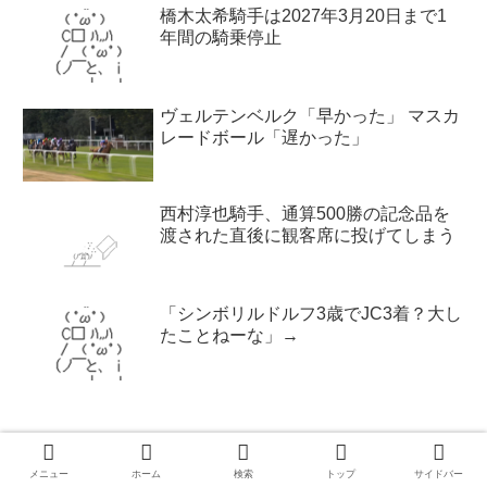
橋木太希騎手は2027年3月20日まで1
年間の騎乗停止
ヴェルテンベルク「早かった」 マスカ
レードボール「遅かった」
西村淳也騎手、通算500勝の記念品を
渡された直後に観客席に投げてしまう
「シンボリルドルフ3歳でJC3着？大し
たことねーな」→
ホーム
競走馬
メニュー
ホーム
検索
トップ
サイドバー