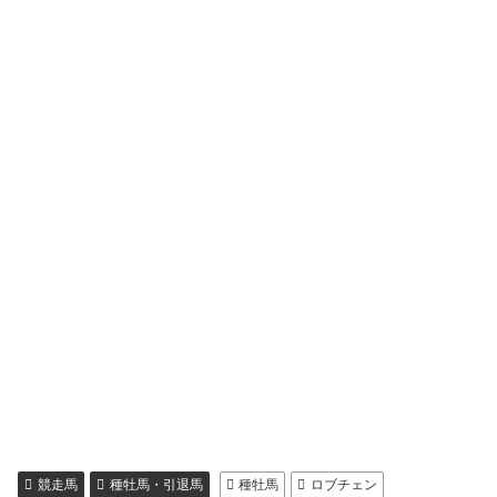
競走馬
種牡馬・引退馬
種牡馬
ロブチェン