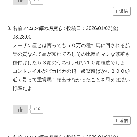
返信
名前:
ハロン棒の名無し
:
投稿日：2026/01/02(金)
08:28:00
ノーザン産とは言っても５０万の種牡馬に回される肌
馬の質なんて高が知れてるしその比較的マシな繁殖も
種付けした５３頭のうちせいぜい１０頭程度でしょ
コントレイルがピカピカの超一級繁殖ばかり２００頭
近く貰って重賞馬１頭出せなかったことを思えば凄い
打率だよ
+16
返信