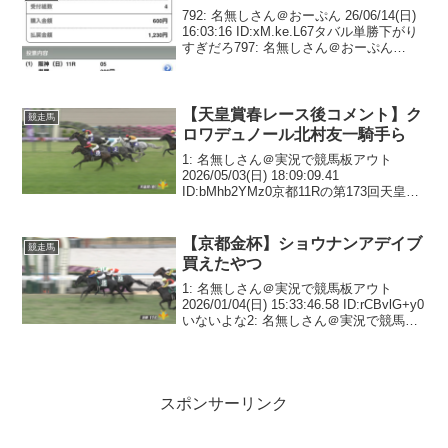
792: 名無しさん＠おーぷん 26/06/14(日)
16:03:16 ID:xM.ke.L67タバル単勝下がり
すぎだろ797: 名無しさん＠おーぷん
26/06/14(日) 16:03:41 ID:xF.kc.L15>>792
ワイずっと...
【天皇賞春レース後コメント】ク
競走馬
ロワデュノール北村友一騎手ら
1: 名無しさん＠実況で競馬板アウト
2026/05/03(日) 18:09:09.41
ID:bMhb2YMz0京都11Rの第173回天皇賞
(春)(4歳以上GI・芝3200m)は1番人気クロ
ワデュノール(北村友一騎手)が勝利した。
勝ちタイ...
【京都金杯】ショウナンアデイブ
競走馬
買えたやつ
1: 名無しさん＠実況で競馬板アウト
2026/01/04(日) 15:33:46.58 ID:rCBvlG+y0
いないよな2: 名無しさん＠実況で競馬板
アウト 2026/01/04(日) 15:33:59.97
ID:COlMxHws0ﾉ...
スポンサーリンク