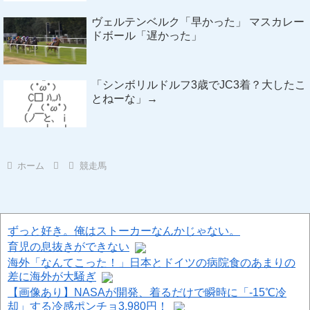
ヴェルテンベルク「早かった」 マスカレー
ドボール「遅かった」
「シンボリルドルフ3歳でJC3着？大したこ
とねーな」→
ホーム
競走馬
ずっと好き。俺はストーカーなんかじゃない。
育児の息抜きができない
海外「なんてこった！」日本とドイツの病院食のあまりの
差に海外が大騒ぎ
【画像あり】NASAが開発、着るだけで瞬時に「-15℃冷
却」する冷感ポンチョ3,980円！