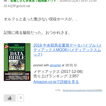
86：
名無しさん＠実況で競馬板アウト
：2018/01/11(木) 19:57:23.00
ID:AQ3PgsGz0.net
オルフェと走った数少ない現役ホースが、、
記憶に残る脇役だった。おつかれさま。
2018 中央競馬全重賞データバイブル (メ
ディアックスMOOK) (メディアックスム
ック)
posted with
amazlet
at 18.01.11
メディアックス (2017-12-08)
売り上げランキング: 2,957
Amazon.co.jpで詳細を見る
引用元：
http://awabi.2ch.sc/test/read.cgi/keiba/1515638904
0