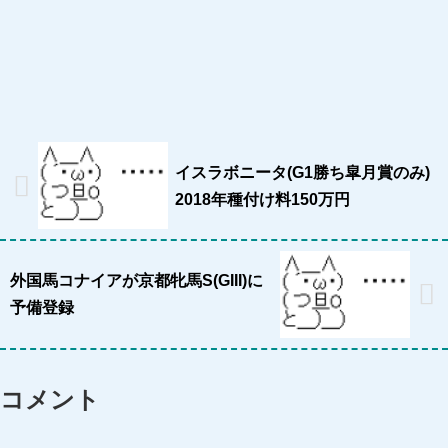
イスラボニータ(G1勝ち皐月賞のみ)
2018年種付け料150万円
外国馬コナイアが京都牝馬S(GIII)に
予備登録
コメント