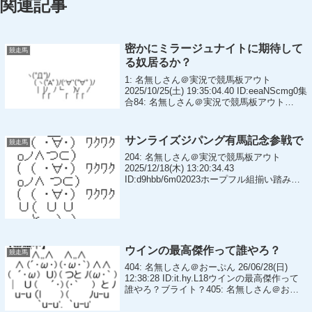
関連記事
密かにミラージュナイトに期待して
競走馬
る奴居るか？
1: 名無しさん＠実況で競馬板アウト
2025/10/25(土) 19:35:04.40 ID:eeaNScmg0集
合84: 名無しさん＠実況で競馬板アウト
2025/10/26(日) 07:45:29.58
ID:4hE+INOm0>>1...
サンライズジパング有馬記念参戦で
競走馬
204: 名無しさん＠実況で競馬板アウト
2025/12/18(木) 13:20:34.43
ID:d9hbb/6m02023ホープフル組揃い踏みや
ん231: 名無しさん＠実況で競馬板アウト
2025/12/18(木) 15:11:39.1...
ウインの最高傑作って誰やろ？
競走馬
404: 名無しさん＠おーぷん 26/06/28(日)
12:38:28 ID:it.hy.L18ウインの最高傑作って
誰やろ？ブライト？405: 名無しさん＠おー
ぷん 26/06/28(日) 12:38:57
ID:i6.xc.L59>>4...