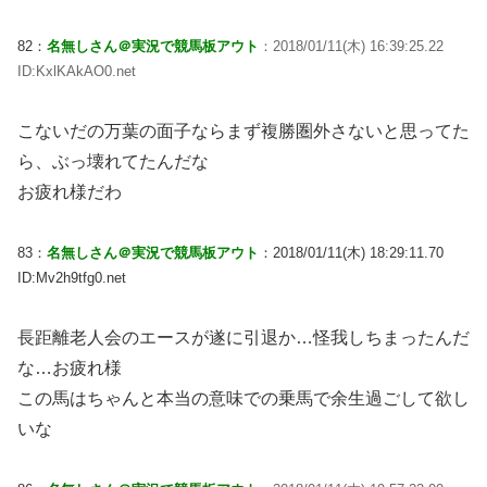
82：
名無しさん＠実況で競馬板アウト
：2018/01/11(木) 16:39:25.22
ID:KxlKAkAO0.net
こないだの万葉の面子ならまず複勝圏外さないと思ってた
ら、ぶっ壊れてたんだな
お疲れ様だわ
83：
名無しさん＠実況で競馬板アウト
：2018/01/11(木) 18:29:11.70
ID:Mv2h9tfg0.net
長距離老人会のエースが遂に引退か…怪我しちまったんだ
な…お疲れ様
この馬はちゃんと本当の意味での乗馬で余生過ごして欲し
いな