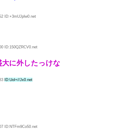
52 ID:+3mUJplw0.net
.00 ID:150QZRCV0.net
盛大に外したっけな
.83
ID:Uol+//Jx0.net
.07 ID:NTFm9Co50.net