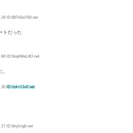
.29 ID:lBFH2wT00.net
ートだった
7.68 ID:NoqhMeL4O.net
た。
1.30
ID:Uol+//Jx0.net
17 ID:0trylcrg0.net