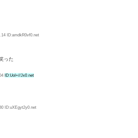
.14 ID:amdkR0vf0.net
笑った
.04
ID:Uol+//Jx0.net
80 ID:uXEgyt2y0.net