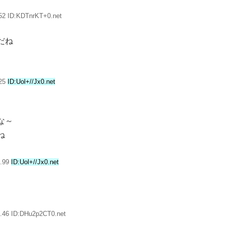
52 ID:KDTnrKT+0.net
だね
.25
ID:Uol+//Jx0.net
な～
ね
2.99
ID:Uol+//Jx0.net
.46 ID:DHu2p2CT0.net