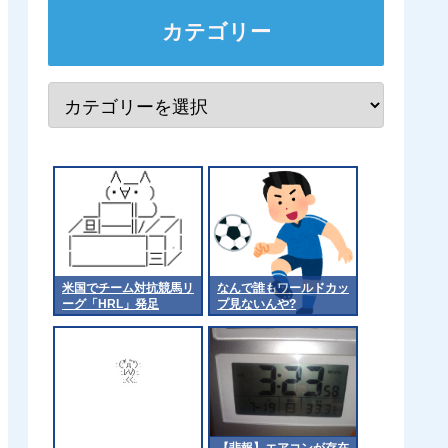
カテゴリー
米国でチーム対抗競馬リ
なんで誰もワールドカッ
ーグ「HRL」発足
プ見ないんや?
【悲報】エアコンが存在