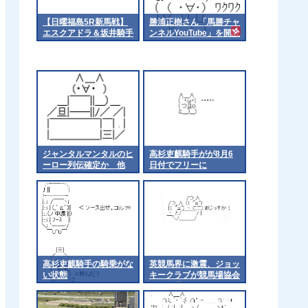
【日曜福島5R新馬戦】
勝浦正樹さん「馬勝チャ
エスクアドラ＆坂井騎手
ンネルYouTube」を開設
がｷﾀ━━━━(ﾟ
∀ﾟ)━━━━!!
ジャンタルマンタルのヒ
高杉吏麒騎手がが8月6
ーロー列伝確定か 他
日付でフリーに
高杉吏麒騎手の騎乗がな
英競馬界に激震、ジョッ
い状態
キークラブが競馬場協会
から脱退