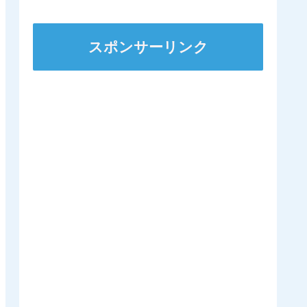
ンダガンは登録無しで再
来日の可能性高まる
スポンサーリンク