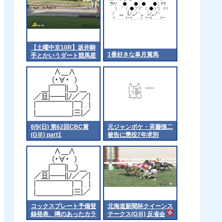
【土曜中京10R】坂井騎
1番好きな皐月賞馬
手とかいうダート競馬星
人
8/9(日) 第62回CBC賞
元ジャンポケ・斉藤慎二
(GⅢ) part1
被告に懲役7年求刑
コックスプレート予備登
北海道新聞杯クイーンス
録発表、噂のあったカラ
テークス(GⅢ) 反省会