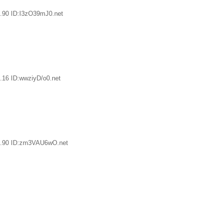
.90 ID:I3zO39mJ0.net
.16 ID:wwziyD/o0.net
8.90 ID:zm3VAU6wO.net