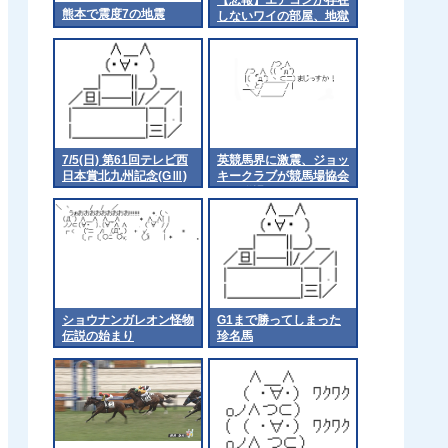
熊本で震度7の地震
しないワイの部屋、地獄
7/5(日) 第61回テレビ西
英競馬界に激震、ジョッ
日本賞北九州記念(GⅢ)
キークラブが競馬場協会
part1
から脱退
ショウナンガレオン怪物
G1まで勝ってしまった
伝説の始まり
珍名馬