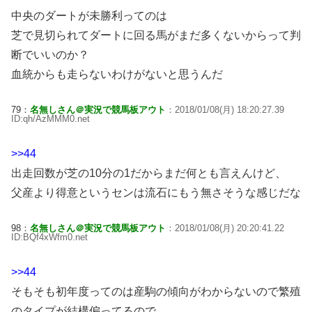
中央のダートが未勝利ってのは
芝で見切られてダートに回る馬がまだ多くないからって判
断でいいのか？
血統からも走らないわけがないと思うんだ
79：
名無しさん＠実況で競馬板アウト
：2018/01/08(月) 18:20:27.39
ID:qh/AzMMM0.net
>>44
出走回数が芝の10分の1だからまだ何とも言えんけど、
父産より得意というセンは流石にもう無さそうな感じだな
98：
名無しさん＠実況で競馬板アウト
：2018/01/08(月) 20:20:41.22
ID:BQf4xWfm0.net
>>44
そもそも初年度ってのは産駒の傾向がわからないので繁殖
のタイプが結構偏ってるので