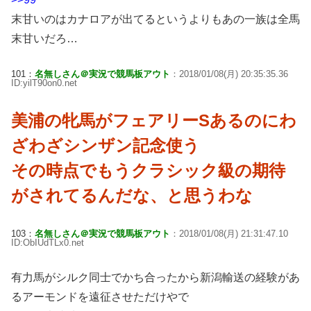
末甘いのはカナロアが出てるというよりもあの一族は全馬
末甘いだろ…
101：
名無しさん＠実況で競馬板アウト
：2018/01/08(月) 20:35:35.36
ID:yilT90on0.net
美浦の牝馬がフェアリーSあるのにわ
ざわざシンザン記念使う
その時点でもうクラシック級の期待
がされてるんだな、と思うわな
103：
名無しさん＠実況で競馬板アウト
：2018/01/08(月) 21:31:47.10
ID:ObIUdTLx0.net
有力馬がシルク同士でかち合ったから新潟輸送の経験があ
るアーモンドを遠征させただけやで