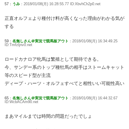
57：
うみ
：2018/01/08(月) 16:28:55.77 ID:XbvhCh2p0.net
正直オルフェより種付け料が高くなった理由がわかる気が
する
59：
名無しさん＠実況で競馬板アウト
：2018/01/08(月) 16:34:49.25
ID:Tmfzljnv0.net
ロードカナロア牝馬は繁殖として期待できる。
今、サンデー系のトップ種牡馬の相手はストームキャット
等のスピード型が主流
ディープ・ハーツ・オルフェすべてと相性いい可能性高い
65：
名無しさん＠実況で競馬板アウト
：2018/01/08(月) 16:44:32.67
ID:WcbACAm90.net
まあマイルまでは時間の問題だったでしょ