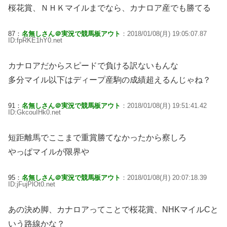
桜花賞、ＮＨＫマイルまでなら、カナロア産でも勝てる
87：
名無しさん＠実況で競馬板アウト
：2018/01/08(月) 19:05:07.87
ID:fpRKE1hY0.net
カナロアだからスピードで負ける訳ないもんな
多分マイル以下はディープ産駒の成績超えるんじゃね？
91：
名無しさん＠実況で競馬板アウト
：2018/01/08(月) 19:51:41.42
ID:GkcouIHk0.net
短距離馬でここまで重賞勝てなかったから察しろ
やっぱマイルが限界や
95：
名無しさん＠実況で競馬板アウト
：2018/01/08(月) 20:07:18.39
ID:jFujPlOt0.net
あの決め脚、カナロアってことで桜花賞、NHKマイルCと
いう路線かな？