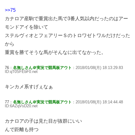
>>75
カナロア産駒で重賞出た馬で3番人気以内だったのはアー
モンドアイを除いて
ステルヴィオとフェアリーＳのトロワゼトワルだけだった
から
重賞を勝てそうな馬がそんなに出てなかった。
76：
名無しさん＠実況で競馬板アウト
：2018/01/08(月) 18:13:29.83
ID:qT0SFEbF0.net
キンカメ系すげぇなぁ
77：
名無しさん＠実況で競馬板アウト
：2018/01/08(月) 18:14:44.48
ID:6AZqVsD20.net
カナロアの子は見た目が抜群にいい
んで距離も持つ