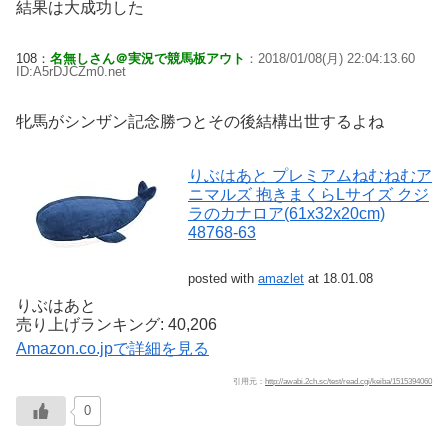
結果は大成功した
108：
名無しさん＠実況で競馬板アウト
：2018/01/08(月) 22:04:13.60
ID:A5rDJCZm0.net
牝馬がシンザン記念勝つとその後結構出世するよね
りぶはあと プレミアムねむねむア
ニマルズ 抱きまくらLサイズ クジ
ラのカナロア(61x32x20cm)
48768-63
posted with
amazlet
at 18.01.08
りぶはあと
売り上げランキング: 40,206
Amazon.co.jpで詳細を見る
引用元：
http://awabi.2ch.sc/test/read.cgi/keiba/1515394060
0