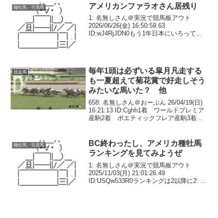
アメリカンファラオさん居残り
種牡馬・引退馬
1: 名無しさん＠実況で競馬板アウト
2026/06/26(金) 16:50:59.63
ID:wJ4RjJDN0もう1年日本にいろってさ
今年、日本で種牡馬として供用されてい
たアメリカンファラオの「1年延長」が決
定したとのことです。— ne...
毎年1頭は必ずいる皐月凡走する
競走馬
も一夏超えて菊花賞で好走しそう
みたいな馬いた？ 他
658: 名無しさん＠おーぷん 26/04/19(日)
16:21:13 ID:Cghh1着 ワールドプレミア
産駒2着 ポエティックフレア産駒3着
シスキン産駒4着 リオンディーズ産駒5
着 フィエールマン産駒社台の偉い人達
はどんな顔しとるん...
BC終わったし、アメリカ種牡馬
種牡馬・引退馬
ランキングを見てみようぜ
1: 名無しさん＠実況で競馬板アウト
2025/11/03(月) 21:01:26.49
ID:USQw533R0ランキングは2以降に2: 名
無しさん＠実況で競馬板アウト
2025/11/03(月) 21:02:44.20 ID:USQw5...