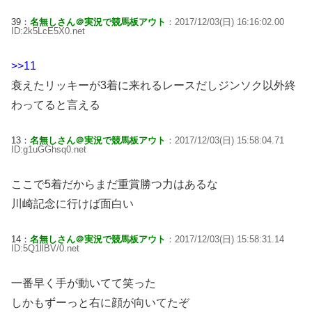
39：
名無しさん＠実況で競馬板アウト
：2017/12/03(日) 16:16:02.00
ID:2k5LcE5X0.net
>>11
衰えたリッキーが3着に来れるレースだしジンソク以外終
わってると言える
13：
名無しさん＠実況で競馬板アウト
：2017/12/03(日) 15:58:04.71
ID:g1uGGhsq0.net
ここで5着だからまだ重賞勝つ力はあるな
川崎記念に行けば面白い
14：
名無しさん＠実況で競馬板アウト
：2017/12/03(日) 15:58:31.14
ID:5Q1llBV/0.net
一番早く手が動いてて笑った
しかもずーっと右に顔が向いてたぞ