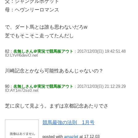
父：ジャングルポケット
母：ヘヴンリーロマンス
で、ダート馬とは誰も思わないだろw
芝でもそこそこ走ってたんだし
82：
名無しさん＠実況で競馬板アウト
：2017/12/03(日) 19:42:51.48
ID:LYvH6devO.net
川崎記念とかなら可能性あるんじゃないの？
90：
名無しさん＠実況で競馬板アウト
：2017/12/03(日) 21:12:29.29
ID:AY1m72ss0.net
芝に戻して見よう。まずは京都記念あたりでさ
競馬最強の法則 1月号
posted with
amazlet
at 17.12.03