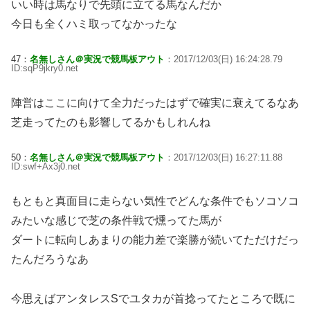
いい時は馬なりで先頭に立てる馬なんだか
今日も全くハミ取ってなかったな
47：
名無しさん＠実況で競馬板アウト
：2017/12/03(日) 16:24:28.79
ID:sqP9jkry0.net
陣営はここに向けて全力だったはずで確実に衰えてるなあ
芝走ってたのも影響してるかもしれんね
50：
名無しさん＠実況で競馬板アウト
：2017/12/03(日) 16:27:11.88
ID:swf+Ax3j0.net
もともと真面目に走らない気性でどんな条件でもソコソコ
みたいな感じで芝の条件戦で燻ってた馬が
ダートに転向しあまりの能力差で楽勝が続いてただけだっ
たんだろうなあ
今思えばアンタレスSでユタカが首捻ってたところで既に