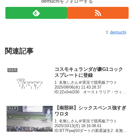
demuchiをフォローする
demuchi
関連記事
コスモキュランダが豪G1コック
競走馬
スプレートに登録
1: 名無しさん＠実況で競馬板アウト
2025/08/06(水) 11:43:28.37
ID:2Zx0vkD30 オーストラリア・ヴィク
トリア州の競馬を統括する「レーシン
グ・ヴィクトリア」は5日、コックスプレ
ート（G1、芝2040メートル...
【南部杯】シックスペンス強すぎ
競走馬
ワロタ
1: 名無しさん＠実況で競馬板アウト
2025/10/13(月) 18:16:08.61
ID:BT7FpwjS0ダートの新星誕生2: 名無し