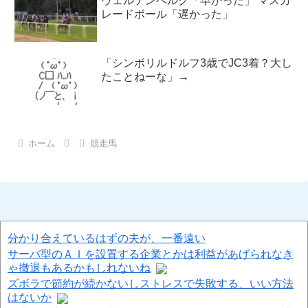
ヴェルテンベルク「早かった」 マスカ
レードボール「遅かった」
「シンボリルドルフ3歳でJC3着？大し
たことねーな」→
ホーム
競走馬
分かり合えているはずの夫が、一番遠い
サーバ型のＡＩを設置する企業とかは利益があげられなき
ゃ撤退もあるかもしれないね
ズボラで節約が続かないしストレスで失敗する、いい方法
はないか