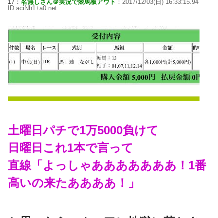
17：
名無しさん＠実況で競馬板アウト
：2017/12/03(日) 16:33:15.94
ID:aciNh1+a0.net
土曜日パチで1万5000負けて
日曜日これ1本で言って
直線「よっしゃあああああああ！1番
高いの来たああああ！」