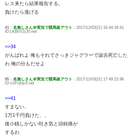
レス来たら結果報告する。
負けたら逃げる
41：
名無しさん＠実況で競馬板アウト
：2017/12/03(日) 16:44:34.61
ID:LKBhS1tJ0.net
>>34
がんばれよ 俺もそれでさっきジャグラーで諭吉死亡した
わ 俺の分もだせよ
95：
名無しさん＠実況で競馬板アウト
：2017/12/03(日) 17:49:15.96
ID:xSFnjhjc0.net
>>41
すまない、
1万1千円負けた、、
後小銭しかない吐き気と頭鈍痛が
するわ