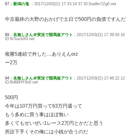
87：
新潟の鬼
：2017/12/03(日) 17:33:14.37 ID:5oa9m7Zg0.net
中京最終の大野のおかげで土日で500円の負債ですんだ
89：
名無しさん＠実況で競馬板アウト
：2017/12/03(日) 17:39:50.16
ID:ft/SucbX0.net
複勝5連続で外した…ありえんorz
ー2万
94：
名無しさん＠実況で競馬板アウト
：2017/12/03(日) 17:48:22.12
ID:Bd66HY8o0.net
500円
今年は107万円買って63万円還って
もう多めに買う事はほぼ無い
多くてもせいぜい1レース2万円とかだと思う
所詮下手くその俺には小銭が合うのだ