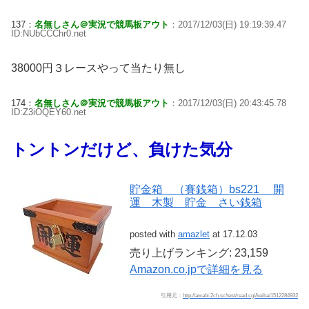
137：
名無しさん＠実況で競馬板アウト
：2017/12/03(日) 19:19:39.47
ID:NUbCCChr0.net
38000円３レースやって当たり無し
174：
名無しさん＠実況で競馬板アウト
：2017/12/03(日) 20:43:45.78
ID:Z3iOQEY60.net
トントンだけど、負けた気分
貯金箱 （賽銭箱）bs221 開
運 木製 貯金 さい銭箱
posted with
amazlet
at 17.12.03
売り上げランキング: 23,159
Amazon.co.jpで詳細を見る
引用元：
http://awabi.2ch.sc/test/read.cgi/keiba/1512284932