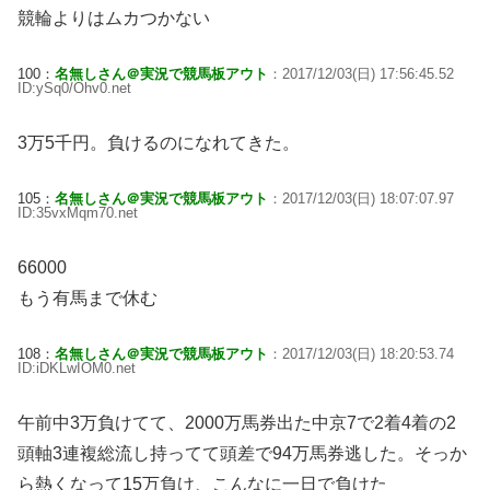
競輪よりはムカつかない
100：
名無しさん＠実況で競馬板アウト
：2017/12/03(日) 17:56:45.52
ID:ySq0/Ohv0.net
3万5千円。負けるのになれてきた。
105：
名無しさん＠実況で競馬板アウト
：2017/12/03(日) 18:07:07.97
ID:35vxMqm70.net
66000
もう有馬まで休む
108：
名無しさん＠実況で競馬板アウト
：2017/12/03(日) 18:20:53.74
ID:iDKLwIOM0.net
午前中3万負けてて、2000万馬券出た中京7で2着4着の2
頭軸3連複総流し持ってて頭差で94万馬券逃した。そっか
ら熱くなって15万負け、こんなに一日で負けた