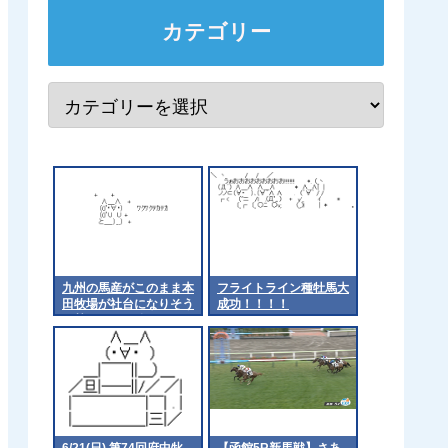
カテゴリー
九州の馬産がこのまま本
フライトライン種牡馬大
田牧場が社台になりそう
成功！！！！
な勢いやわ 他
6/21(日) 第74回府中牝
【函館5R新馬戦】さあ