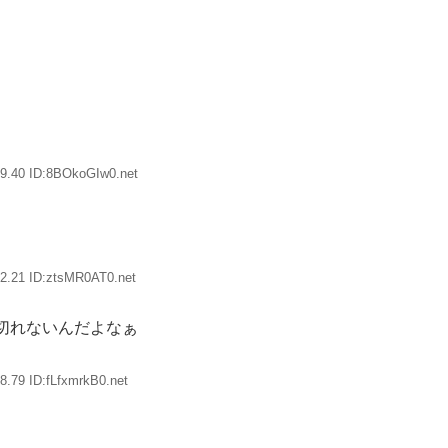
9.40 ID:8BOkoGIw0.net
2.21 ID:ztsMR0AT0.net
切れないんだよなぁ
8.79 ID:fLfxmrkB0.net