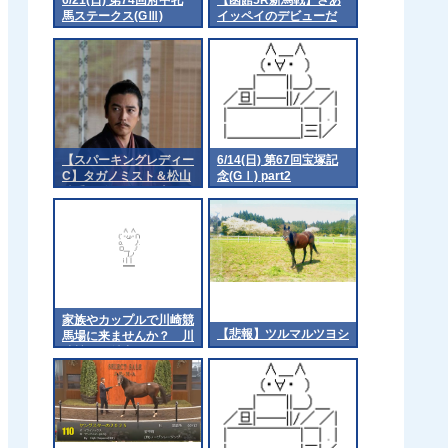
馬ステークス(GⅢ)
イッペイのデビューだ
part1
【スパーキングレディー
6/14(日) 第67回宝塚記
C】タガノミスト＆松山
念(GⅠ) part2
騎手がｷﾀ━━━━(ﾟ
∀ﾟ)━━━━!!
家族やカップルで川崎競
【悲報】ツルマルツヨシ
馬場に来ませんか？ 川
崎競馬が魅力をアピール