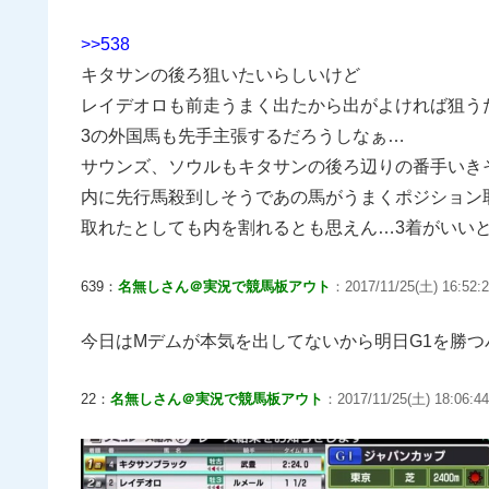
>>538
キタサンの後ろ狙いたいらしいけど
レイデオロも前走うまく出たから出がよければ狙う
3の外国馬も先手主張するだろうしなぁ…
サウンズ、ソウルもキタサンの後ろ辺りの番手いき
内に先行馬殺到しそうであの馬がうまくポジション
取れたとしても内を割れるとも思えん…3着がいい
639：
名無しさん＠実況で競馬板アウト
：2017/11/25(土) 16:52:2
今日はMデムが本気を出してないから明日G1を勝つ
22：
名無しさん＠実況で競馬板アウト
：2017/11/25(土) 18:06:44