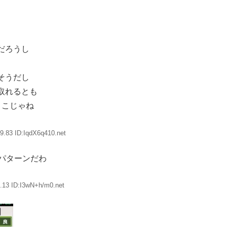
だろうし
そうだし
取れるとも
とこじゃね
9.83 ID:IqdX6q410.net
パターンだわ
.13 ID:I3wN+h/m0.net