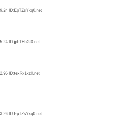
9.24 ID:EpTZsYxq0.net
5.24 ID:jpbTHbGt0.net
2.96 ID:texRx1kz0.net
3.26 ID:EpTZsYxq0.net