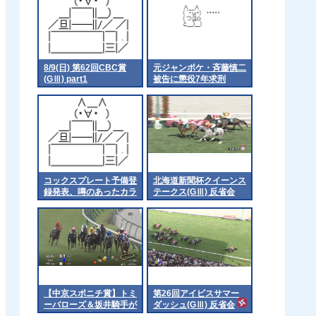
8/9(日) 第62回CBC賞
元ジャンポケ・斉藤慎二
(GⅢ) part1
被告に懲役7年求刑
コックスプレート予備登
北海道新聞杯クイーンス
録発表、噂のあったカラ
テークス(GⅢ) 反省会
ンダガンは登録無しで再
来日の可能性高まる
【中京スポニチ賞】トミ
第26回アイビスサマー
ーバローズ＆坂井騎手が
ダッシュ(GⅢ) 反省会