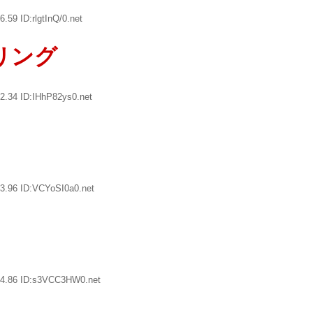
.59 ID:rlgtInQ/0.net
リング
2.34 ID:IHhP82ys0.net
3.96 ID:VCYoSI0a0.net
44.86 ID:s3VCC3HW0.net