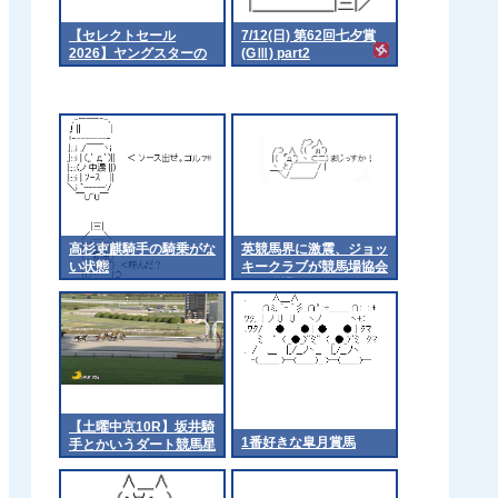
【セレクトセール
7/12(日) 第62回七夕賞
2026】ヤングスターの
(GⅢ) part2
2025（父イクイノック
ス）4億2千万円で落
札 他
高杉吏麒騎手の騎乗がな
英競馬界に激震、ジョッ
い状態
キークラブが競馬場協会
から脱退
【土曜中京10R】坂井騎
1番好きな皐月賞馬
手とかいうダート競馬星
人