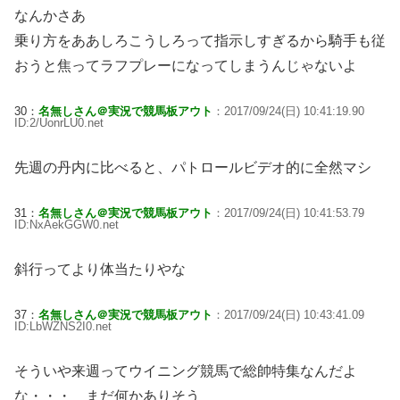
なんかさあ
乗り方をああしろこうしろって指示しすぎるから騎手も従
おうと焦ってラフプレーになってしまうんじゃないよ
30：
名無しさん＠実況で競馬板アウト
：2017/09/24(日) 10:41:19.90
ID:2/UonrLU0.net
先週の丹内に比べると、パトロールビデオ的に全然マシ
31：
名無しさん＠実況で競馬板アウト
：2017/09/24(日) 10:41:53.79
ID:NxAekGGW0.net
斜行ってより体当たりやな
37：
名無しさん＠実況で競馬板アウト
：2017/09/24(日) 10:43:41.09
ID:LbWZNS2I0.net
そういや来週ってウイニング競馬で総帥特集なんだよ
な・・・ まだ何かありそう