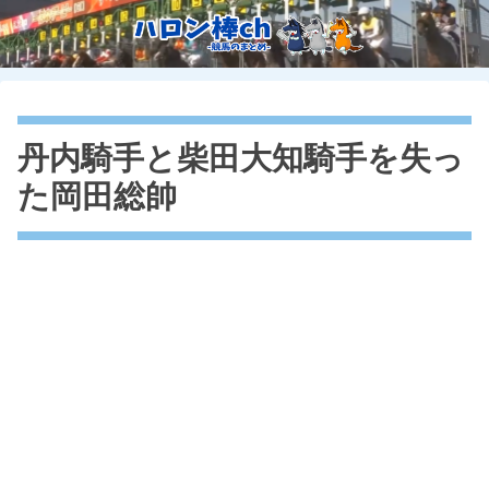
丹内騎手と柴田大知騎手を失っ
た岡田総帥