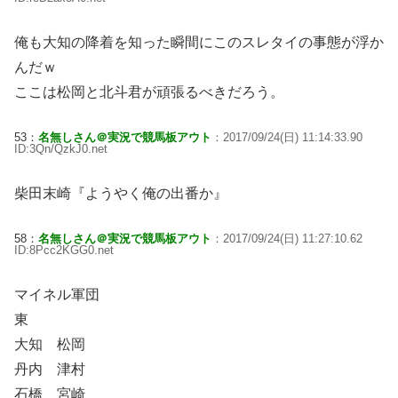
俺も大知の降着を知った瞬間にこのスレタイの事態が浮か
んだｗ
ここは松岡と北斗君が頑張るべきだろう。
53：
名無しさん＠実況で競馬板アウト
：2017/09/24(日) 11:14:33.90
ID:3Qn/QzkJ0.net
柴田末崎『ようやく俺の出番か』
58：
名無しさん＠実況で競馬板アウト
：2017/09/24(日) 11:27:10.62
ID:8Pcc2KGG0.net
マイネル軍団
東
大知 松岡
丹内 津村
石橋 宮崎