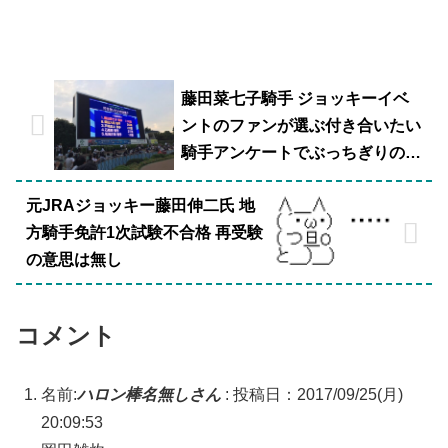
藤田菜七子騎手 ジョッキーイベ
ントのファンが選ぶ付き合いたい
騎手アンケートでぶっちぎりの1
位ｗｗｗｗｗ
元JRAジョッキー藤田伸二氏 地
方騎手免許1次試験不合格 再受験
の意思は無し
コメント
名前:
ハロン棒名無しさん
:
投稿日：2017/09/25(月)
20:09:53