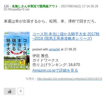
116：
名無しさん＠実況で競馬板アウト
：2017/09/24(日) 17:14:26.26
ID:INmpw8q+0.net
来週は幸が出張するから、松岡、幸、津村で回すだろ。
コース別 本当に儲かる騎手大全 2017秋
~2018 (競馬王馬券攻略本シリーズ)
posted with
amazlet
at 17.09.25
伊吹 雅也
ガイドワークス
売り上げランキング: 16,670
Amazon.co.jpで詳細を見る
引用元：
http://awabi.2ch.sc/test/read.cgi/keiba/1506216570
0