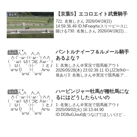
【京葉S】エコロエイト武豊騎手
競走馬
721: 名無しさん 2026/04/19(日)
14:59:36.49 ID:NFneqrhxスリーピースに
賭ける730: 名無しさん 2026/04/19(日)
15:00:47.67 ID:wMehopwIスマートフォル
スのお手頃オッ...
パントルナイーフ＆ルメール騎手
競走馬
あるよな？
1: 名無しさん＠実況で競馬板アウト
2026/05/28(木) 23:02:39.11 ID:jJZ3t/lh0一
発あり3: 名無しさん＠実況で競馬板アウ
ト 2026/05/28(木) 23:03:08.08
ID:jJZ3t/lh0皐月...
ハービンジャー牡馬が種牡馬にな
競走馬
るにはどうしたらいいの
1: 名無しさん＠実況で競馬板アウト
2025/09/02(火) 16:13:44.90
ID:DO8uGJeu0血つなげてほしいけどな
21: 名無しさん＠実況で競馬板アウト
2025/09/02(火) 16:43:03.58 ID:VZD...