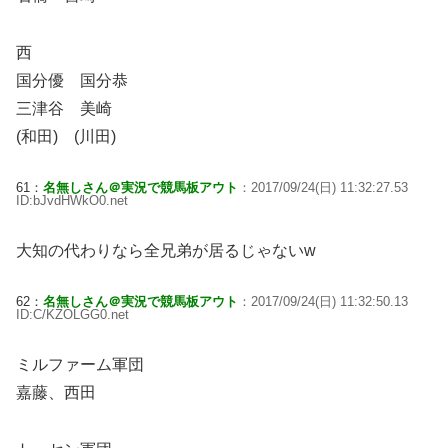
西
国分優 国分恭
三津谷 美崎
(和田) (川田)
61：
名無しさん＠実況で競馬板アウト
：2017/09/24(日) 11:32:27.53
ID:bJvdHWkO0.net
大知の代わりなら全兄弟が居るじゃないw
62：
名無しさん＠実況で競馬板アウト
：2017/09/24(日) 11:32:50.13
ID:C/KZOLGG0.net
ミルファーム軍団
嘉藤、西田