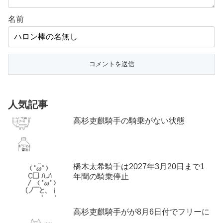
名前
人気記事
高杉吏麒騎手の騎乗がない状態
橋木太希騎手は2027年3月20日まで1
年間の騎乗停止
高杉吏麒騎手がが8月6日付でフリーに