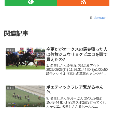
demuchi
関連記事
今更だがオークスの馬券獲った人
競走馬
は何故ジュウリョクピエロを頭で
買えたの?
1: 名無しさん＠実況で競馬板アウト
2026/05/25(月) 11:26:31.44 ID:7jo1XCe50
騎手というより忘れ名草賞のメンツが微
妙だったから懐疑的で手が出なかった69:
名無しさん＠実況で競馬板アウト
2026/05/...
ポエティックフレア繋がるやん
競走馬
他
9: 名無しさん＠おーぷん 25/08/24(日)
15:49:44 ID:uHYa東スポ2歳S行ってくれ
んかな11: 名無しさん＠おーぷん
25/08/24(日) 15:49:46 ID:dzzs単純にエン