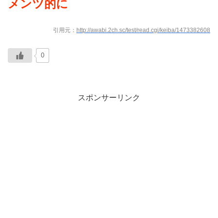
メンツ的に
引用元：
http://awabi.2ch.sc/test/read.cgi/keiba/1473382608
0
スポンサーリンク