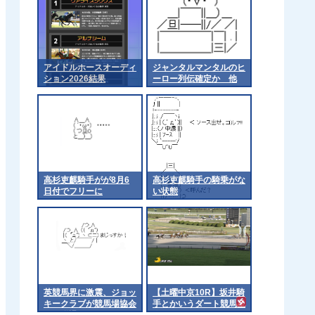
アイドルホースオーディ
ジャンタルマンタルのヒ
ション2026結果
ーロー列伝確定か 他
高杉吏麒騎手がが8月6
高杉吏麒騎手の騎乗がな
日付でフリーに
い状態
英競馬界に激震、ジョッ
【土曜中京10R】坂井騎
キークラブが競馬場協会
手とかいうダート競馬星