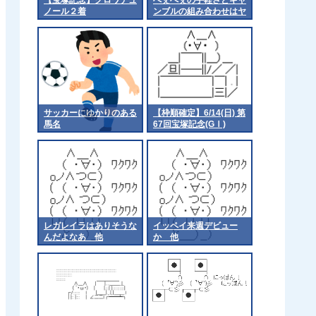
ノール２着
ンブルの組み合わせはヤ
バいよな 他
サッカーにゆかりのある
【枠順確定】6/14(日) 第
馬名
67回宝塚記念(GⅠ)
part3
レガレイラはありそうな
イッペイ来週デビュー
んだよなあ 他
か 他