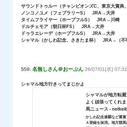
サウンドトゥルー（チャンピオンズC、東京大賞典、
ノンコノユメ（フェブラリーS） JRA→大井
タイムフライヤー（ホープフルS） JRA→川崎
ドルチェモア（朝日杯FS） JRA→大井
ドゥラエレーデ（ホープフルS） JRA→大井
シャマル（かしわ記念、さきたま杯） JRA→（不
559:
名無しさん＠おーぷん
26/07/01(水) 07:31
シャマル地方行きってまじかよ
シャマルが地方転厩
よく頑張ってくれま
馬ニュース - netkei
かしわ記念連覇など重賞
Ａ登録を抹消。地方競馬