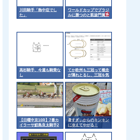
川田騎手「熱中症でし
ワールドカップでブラジ
た」
ルに勝つのと凱旋門賞勝
つのってどっちが難しい
の？
高杉騎手、今週も騎乗な
てか欧州も三冠って概念
し
が薄れとるし、三冠を気
にするのは日本くらいに
なるんやろか 他
【日曜中京10R】7番カ
暑すぎぃからのキンキン
イラーサ鮫島良太騎手2
に冷えてやがる！
着