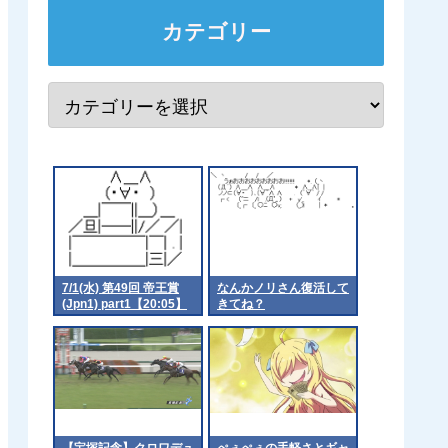
カテゴリー
7/1(水) 第49回 帝王賞
なんかノリさん復活して
(Jpn1) part1【20:05】
きてね？
【宝塚記念】クロワデュ
ぺぇぺぇの手軽さとギャ