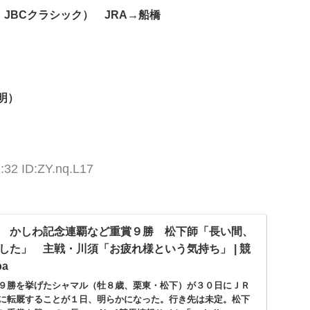
JBCクラシック） JRA→船橋
明）
:32 ID:ZY.nq.L17
 かしわ記念連覇など重賞９勝 松下師「長い間、
した」 主戦・川須「お疲れ様という気持ち」 | 競
ba
９勝を挙げたシャマル（牡８歳、栗東・松下）が３０日にＪＲ
に転厩することが１日、明らかになった。行き先は未定。松下